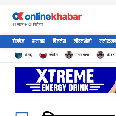
Skip
to
content
२१ साउन २०८३, बिहीबार
होमपेज
समाचार
बिजनेस
जीवनशैली
मनोरञ्ज
संसद्
काँग्रेस
गगन थापा
शेरबहाद