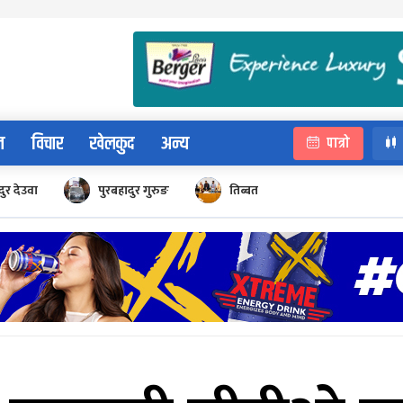
न
विचार
खेलकुद
अन्य
पात्रो
ुर देउवा
पुरबहादुर गुरुङ
तिब्बत