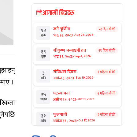
आगामी बिदाहरु
जनै पूर्णिमा
२२ दिन बाँकी
१२
-
भाद्र १२, २०८३
Aug 28, 2026
शुक्र
श्रीकृष्ण जन्माष्टमी व्रत
२९ दिन बाँकी
१९
-
भाद्र १९, २०८३
Sep 4, 2026
शुक्र
ुझाइन्
संविधान दिवस
१ महिना बाँकी
३
-
असोज ३, २०८३
Sep 19, 2026
शनि
थमाए ।
घटस्थापना
२ महिना बाँकी
२५
-
असोज २५, २०८३
Oct 11, 2026
आइत
गरिकता
पुगेपछि
फूलपाती
२ महिना बाँकी
३१
-
असोज ३१ , २०८३
Oct 17, 2026
शनि
कार्तिक सङ्क्रान्ति
२ महिना बाँकी