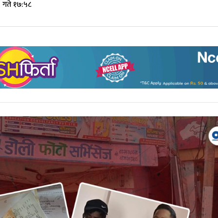
 गते १७:५८