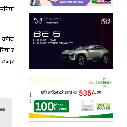
 मनिषा
वर्षीय
मनिषा र
० हजार