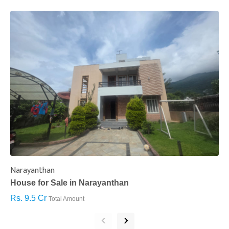
Narayanthan
I
House for Sale in Narayanthan
H
Rs. 9.5 Cr
R
Total Amount
‹
›