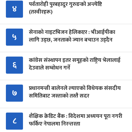
पर्वतारोही पुरबहादुर गुरुङको अन्त्येष्टि
४
(तस्वीरहरू)
सेनाको नाइटभिजन हेलिकप्टर : भीआईपीका
५
लागि उड्छ, जनताको ज्यान बचाउन उड्दैन
कांग्रेस संस्थापन इतर समूहको राष्ट्रिय भेलालाई
६
देउवाले सम्बोधन गर्ने
प्रधानमन्त्री बालेनले ल्याएको विधेयक संसदीय
७
समितिबाट जस्ताको तस्तै सदर
शैक्षिक क्रेडिट बैंक : विदेशमा अध्ययन पूरा नगरी
८
फर्किए नेपालमा निरन्तरता