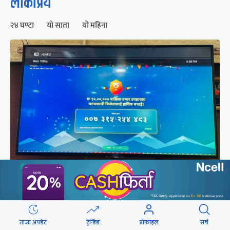
लोकप्रिय
२४ घण्टा
यो साता
यो महिना
२५० रुपैयाँको सामान किनेका उपभोक्ताले जिते १०
लाखको बम्पर उपहार
ताजा अपडेट
ट्रेन्डिङ
प्रोफाइल
सर्च