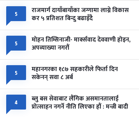
राजमार्ग दायाँबायाँका जग्गामा लाग्ने विकास
५
कर ५ प्रतिशत बिन्दु बढाइँदै
मोहन तिम्सिनाजी- मार्क्सवाद देववाणी होइन,
५
अपव्याख्या नगरौं
महानगरका १८७ सहकारीले फिर्ता दिन
५
सकेनन् सवा ८ अर्ब
ब्लु बस सेवाबाट लैंगिक असमानतालाई
४
प्रोत्साहन नगर्ने नीति लिएका हौं : मन्त्री बादी