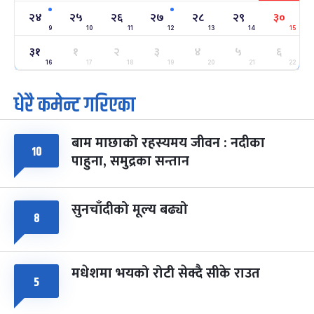
२४
-
फाल्गुन २४, २०८३
Mar 8, 2027
सोम
२४
२५
२६
२७
२८
२९
३०
9
10
11
12
13
14
15
ग्याल्पो ल्होसार
७ महिना बाँकी
२५
३१
१
२
३
४
५
६
-
फाल्गुन २५, २०८३
Mar 9, 2027
मंगल
16
17
18
19
20
21
22
धेरै कमेन्ट गरिएका
पूर्णिमा व्रत
७ महिना बाँकी
७
-
चैत्र ७, २०८३
Mar 21, 2027
आइत
बाम माछाको रहस्यमय जीवन : नदीका
फागुपूर्णिमा
७ महिना बाँकी
८
१०
पाहुना, समुद्रका सन्तान
-
चैत्र ८, २०८३
Mar 22, 2027
सोम
सुनचाँदीको मूल्य बढ्यो
८
मधेशमा भयको रोटी सेक्दै सीके राउत
५