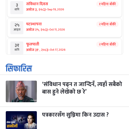
संविधान दिवस
१ महिना बाँकी
३
-
असोज ३, २०८३
Sep 19, 2026
शनि
घटस्थापना
२ महिना बाँकी
२५
-
असोज २५, २०८३
Oct 11, 2026
आइत
फूलपाती
२ महिना बाँकी
३१
-
असोज ३१ , २०८३
Oct 17, 2026
शनि
कार्तिक सङ्क्रान्ति
२ महिना बाँकी
१
सिफारिस
-
कार्तिक १, २०८३
Oct 18, 2026
आइत
‘संविधान पढ्न त जान्दिनँ, त्यहाँ सबैको
महानवमी
२ महिना बाँकी
३
-
बास हुने लेखेको छ रे’
कार्तिक ३, २०८३
Oct 20, 2026
मंगल
विजयादशमी
२ महिना बाँकी
४
-
कार्तिक ४, २०८३
Oct 21, 2026
बुध
पत्रकारसँग सुम्निमा किन उदास ?
पापा‌ङ्कुशा एकादशी व्रत
२ महिना बाँकी
५