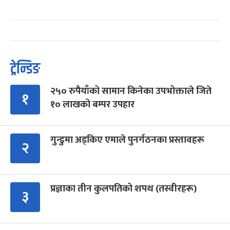
ट्रेन्डिङ
२५० रुपैयाँको सामान किनेका उपभोक्ताले जिते
१
१० लाखको बम्पर उपहार
गुन्डुमा अड्किए एमाले पुनर्गठनका प्रस्तावहरू
२
प्रज्ञाका तीन कुलपतिको शपथ (तस्वीरहरू)
३