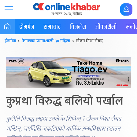
२१ साउन २०८३, बिहीबार
होमपेज
समाचार
बिजनेस
जीवनशैली
मनोर
होमपेज
>
नेपालका प्रभावशाली ५० महिला
> खैरुन निशा सैयद
कुप्रथा विरुद्ध बलियो पर्खाल
कुरीति विरुद्ध लड्दा उनले के सिकिन् ? खैरुन निशा सैयद
भन्छिन्, ‘वर्षौंदेखि जकडिएको धार्मिक अन्धविश्वास हटाउन