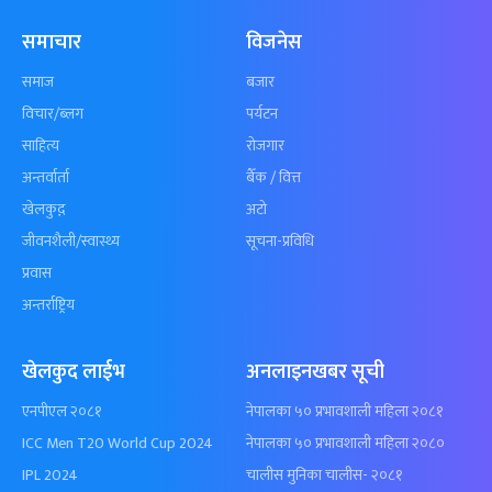
समाचार
विजनेस
समाज
बजार
विचार/ब्लग
पर्यटन
साहित्य
रोजगार
अन्तर्वार्ता
बैँक / वित्त
खेलकुद़़
अटो
जीवनशैली/स्वास्थ्य
सूचना-प्रविधि
प्रवास
अन्तर्राष्ट्रिय
खेलकुद लाईभ
अनलाइनखबर सूची
एनपीएल २०८१
नेपालका ५० प्रभावशाली महिला २०८१
ICC Men T20 World Cup 2024
नेपालका ५० प्रभावशाली महिला २०८०
IPL 2024
चालीस मुनिका चालीस- २०८१