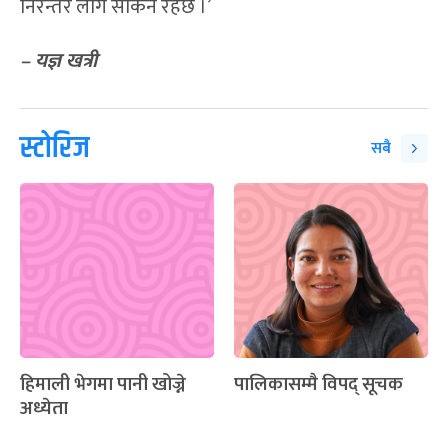
निरन्तर लागे सकिने रहेछ ।’
– यज्ञ खत्री
स्टोरिज
सबै
हिमाली भेगमा पानी खोज्ने
पालिकासम्मै विपद् सूचक
अध्येता