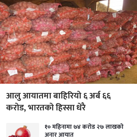
आलु आयातमा बाहिरियो ६ अर्ब ६६
करोड, भारतको हिस्सा धेरै
१० महिनामा ७४ करोड २७ लाखको
अनार आयात