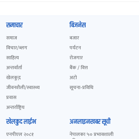
समाचार
बिजनेस
समाज
बजार
विचार/ब्लग
पर्यटन
साहित्य
रोजगार
अन्तर्वार्ता
बैंक / वित्त
खेलकुद़़
अटो
जीवनशैली/स्वास्थ्य
सूचना-प्रविधि
प्रवास
अन्तर्राष्ट्रिय
खेलकुद लाईभ
अनलाइनखबर सूची
एनपीएल २०८१
नेपालका ५० प्रभावशाली