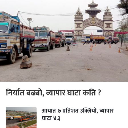
निर्यात बढ्यो, व्यापार घाटा कति ?
आयात ७ प्रतिशत उक्लियो, व्यापार
घाटा ४.३