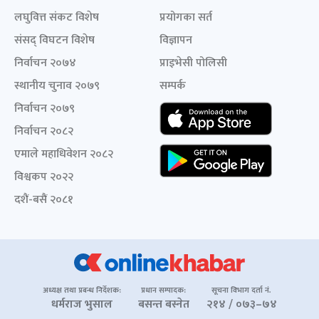
लघुवित्त संकट विशेष
प्रयोगका सर्त
संसद् विघटन विशेष
विज्ञापन
निर्वाचन २०७४
प्राइभेसी पोलिसी
स्थानीय चुनाव २०७९
सम्पर्क
निर्वाचन २०७९
निर्वाचन २०८२
एमाले महाधिवेशन २०८२
विश्वकप २०२२
दशैं-बसैं २०८१
अध्यक्ष तथा प्रबन्ध निर्देशक:
प्रधान सम्पादक:
सूचना विभाग दर्ता नं.
धर्मराज भुसाल
बसन्त बस्नेत
२१४ / ०७३–७४