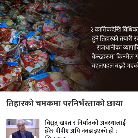
तिहारको चमकमा परनिर्भरताको छाया
विद्युत् खपत र निर्यातको अवस्थालाई
हेरेर पीपीए अघि नबढाइएको हो :