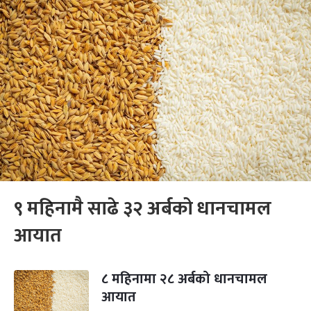
९ महिनामै साढे ३२ अर्बको धानचामल
आयात
८ महिनामा २८ अर्बको धानचामल
आयात