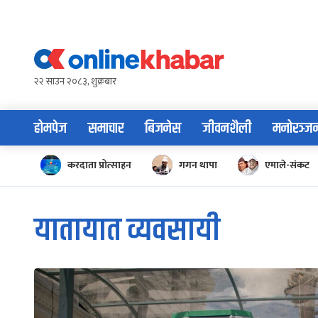
Skip
to
content
२२ साउन २०८३, शुक्रबार
होमपेज
समाचार
बिजनेस
जीवनशैली
मनोरञ्ज
करदाता प्रोत्साहन
गगन थापा
एमाले-संकट
यातायात व्यवसायी