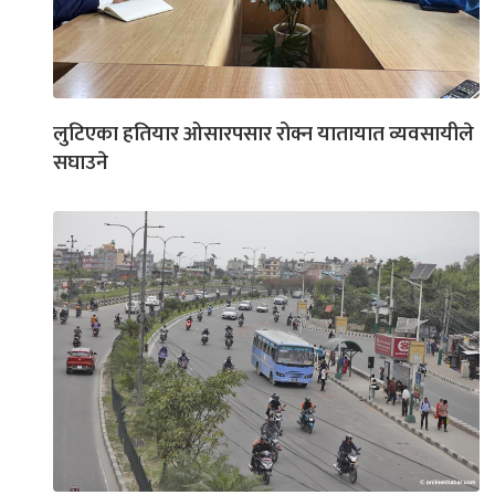
लुटिएका हतियार ओसारपसार रोक्न यातायात व्यवसायीले
सघाउने