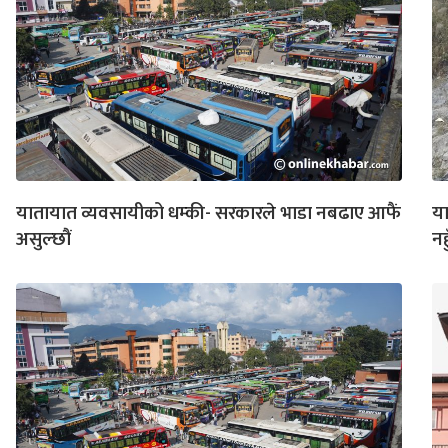
यातायात व्यवसायीको धम्की- सरकारले भाडा नबढाए आफैं
या
असुल्छौं
नह