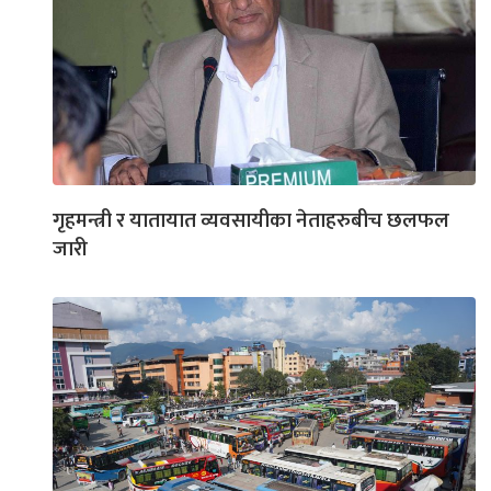
गृहमन्त्री र यातायात व्यवसायीका नेताहरुबीच छलफल
जारी