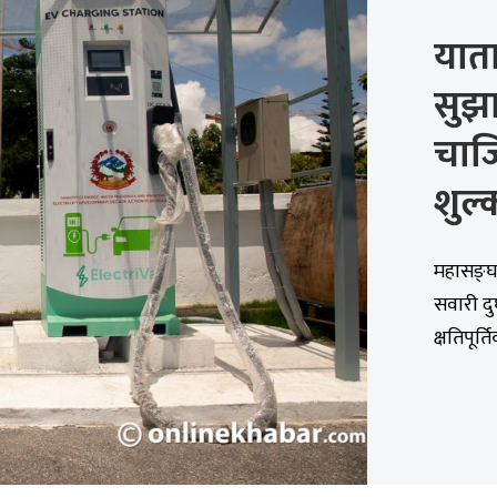
यात
सुझा
चार्
शुल्
महासङ्घल
सवारी दु
क्षतिपूर्ति