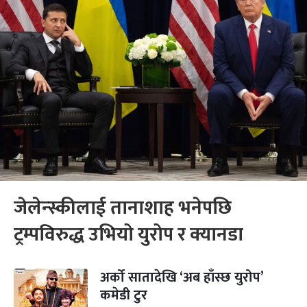
जेलेन्स्कीलाई तानाशाह भनेपछि
ट्रम्पविरुद्ध उभियो युरोप र क्यानडा
अर्को सातादेखि ‘अब हाँस्छ युरोप’
कमेडी टुर