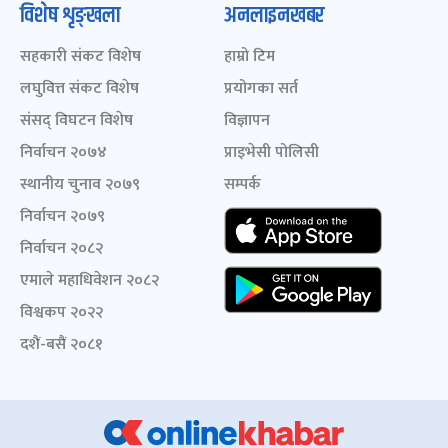
विशेष शृङ्खला
अनलाइनखबर
सहकारी संकट विशेष
हाम्रो टिम
लघुवित्त संकट विशेष
प्रयोगका सर्त
संसद् विघटन विशेष
विज्ञापन
निर्वाचन २०७४
प्राइभेसी पोलिसी
स्थानीय चुनाव २०७९
सम्पर्क
निर्वाचन २०७९
निर्वाचन २०८२
एमाले महाधिवेशन २०८२
विश्वकप २०२२
दशैं-बसैं २०८१