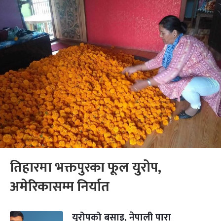
तिहारमा भक्तपुरका फूल युरोप,
अमेरिकासम्म निर्यात
युरोपको बसाइ, नेपाली पारा