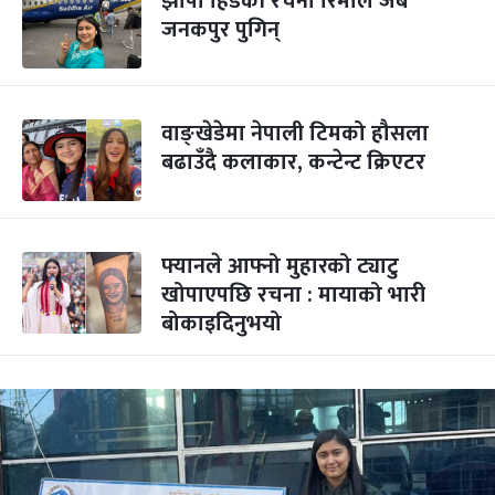
झापा हिँडेकी रचना रिमाल जब
जनकपुर पुगिन्
वाङ्खेडेमा नेपाली टिमको हौसला
बढाउँदै कलाकार, कन्टेन्ट क्रिएटर
फ्यानले आफ्नो मुहारको ट्याटु
खोपाएपछि रचना : मायाको भारी
बोकाइदिनुभयो