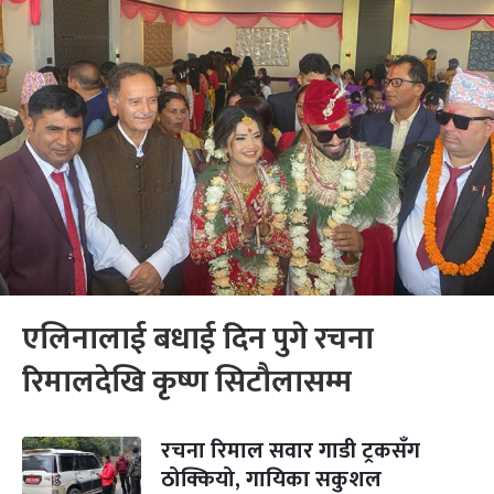
एलिनालाई बधाई दिन पुगे रचना
रिमालदेखि कृष्ण सिटौलासम्म
रचना रिमाल सवार गाडी ट्रकसँग
ठोक्कियो, गायिका सकुशल