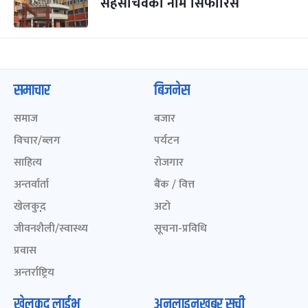
सहसचिवको नाम सिफारिस
समाचार
बिजनेस
समाज
बजार
विचार/ब्लग
पर्यटन
साहित्य
रोजगार
अन्तर्वार्ता
बैंक / वित्त
खेलकुद़़
अटो
जीवनशैली/स्वास्थ्य
सूचना-प्रविधि
प्रवास
अन्तर्राष्ट्रिय
खेलकुद लाईभ
अनलाइनखबर सूची