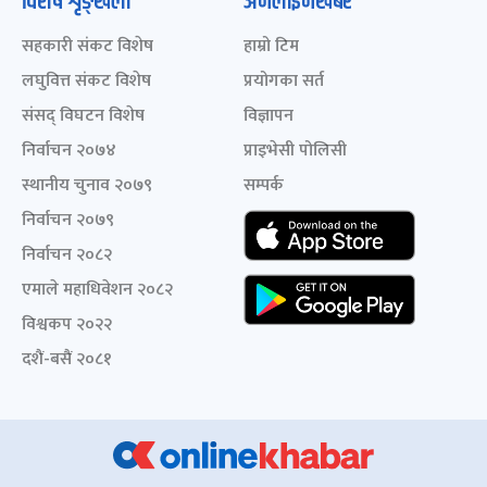
विशेष शृङ्खला
अनलाइनखबर
सहकारी संकट विशेष
हाम्रो टिम
लघुवित्त संकट विशेष
प्रयोगका सर्त
संसद् विघटन विशेष
विज्ञापन
निर्वाचन २०७४
प्राइभेसी पोलिसी
स्थानीय चुनाव २०७९
सम्पर्क
निर्वाचन २०७९
निर्वाचन २०८२
एमाले महाधिवेशन २०८२
विश्वकप २०२२
दशैं-बसैं २०८१