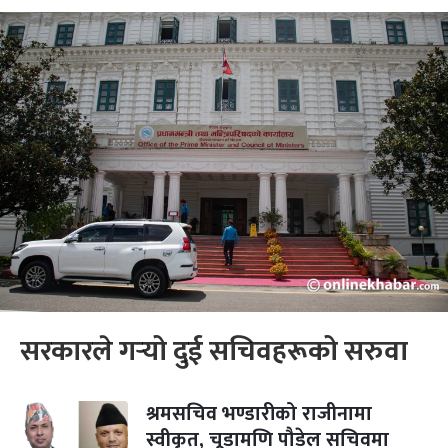
सरकारले गर्‍यो दुई सचिवहरूको सरुवा
श्रमसचिव भण्डारीको राजीनामा
स्वीकृत, चूडामणि पौडेल सचिवमा