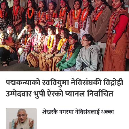
पद्मकन्याको स्ववियुमा नेविसंघकी विद्रोही
उम्मेदवार भुपी ऐरको प्यानल निर्वाचित
शेखरकै नगरमा नेविसंघलाई धक्का