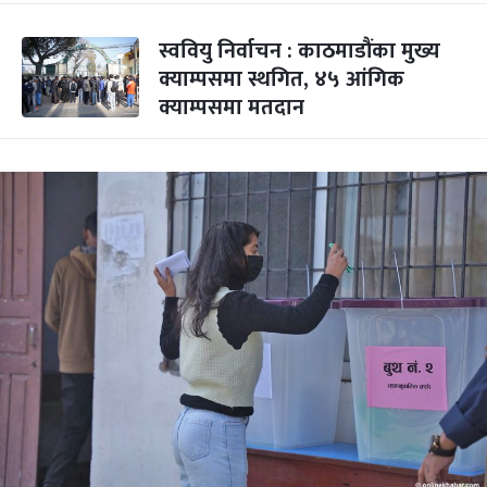
स्ववियु निर्वाचन : काठमाडौंका मुख्य
क्याम्पसमा स्थगित, ४५ आंगिक
क्याम्पसमा मतदान