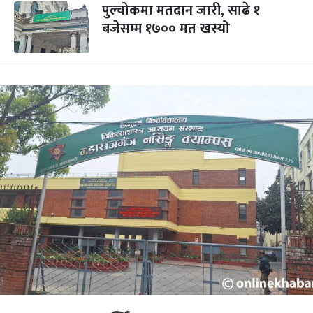
पुल्चोकमा मतदान जारी, साढे १
बजेसम्म १७०० मत खस्यो