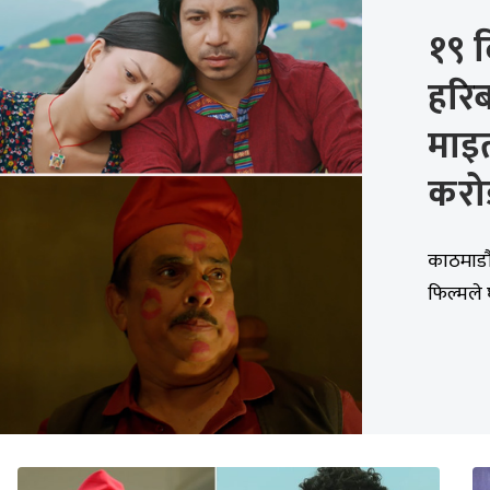
१९ 
हरिब
माइ
करोड
काठमाडौ
फिल्मले 