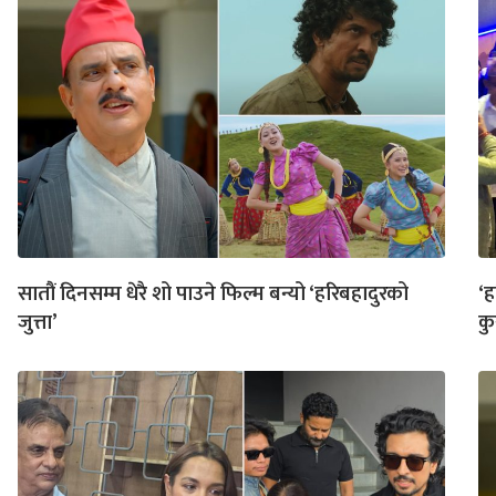
सातौं दिनसम्म धेरै शो पाउने फिल्म बन्यो ‘हरिबहादुरको
‘ह
जुत्ता’
क