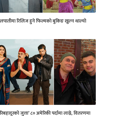
लपातीमा रिलिज हुने फिल्मको बुकिङ खुल्न थाल्यो
रिबहादुरको जुत्ता’ ८० अमेरिकी पर्दामा लाग्ने, वितरणमा