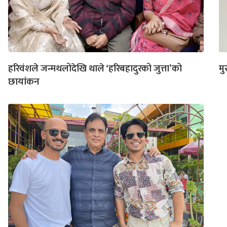
हरिवंशले जन्मथलोदेखि थाले ‘हरिबहादुरको जुत्ता’को
मु
छायांकन