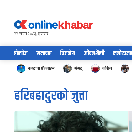
Skip
to
content
२२ साउन २०८३, शुक्रबार
होमपेज
समाचार
बिजनेस
जीवनशैली
मनोरञ्ज
करदाता प्रोत्साहन
संसद्
काँग्रेस
हरिबहादुरको जुत्ता