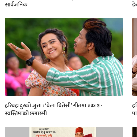
सार्वजनिक
डे
हरिबहादुरको जुत्ता : ‘बेला बितेसी’ गीतमा प्रकाश-
हर
स्वस्तिमाको छमछमी
पा