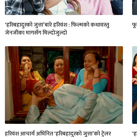
‘हरिबहादुरको जुत्ता’बारे हरिवंश : फिल्मको कथावस्तु
फू
जेनजीका मागसँग मिल्दोजुल्दो
हरिवंश आचार्य अभिनित ‘हरिबहादुरको जुत्ता’को ट्रेलर
‘ह