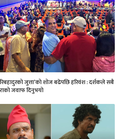
रिबहादुरको जुत्ता’को शोज बढेपछि हरिवंश : दर्शकले सबै
ुराको जवाफ दिनुभयो