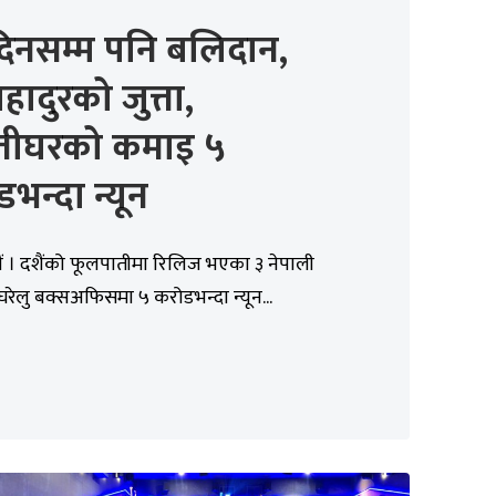
दिनसम्म पनि बलिदान,
हादुरको जुत्ता,
तीघरको कमाइ ५
भन्दा न्यून
ं । दशैंको फूलपातीमा रिलिज भएका ३ नेपाली
घरेलु बक्सअफिसमा ५ करोडभन्दा न्यून...