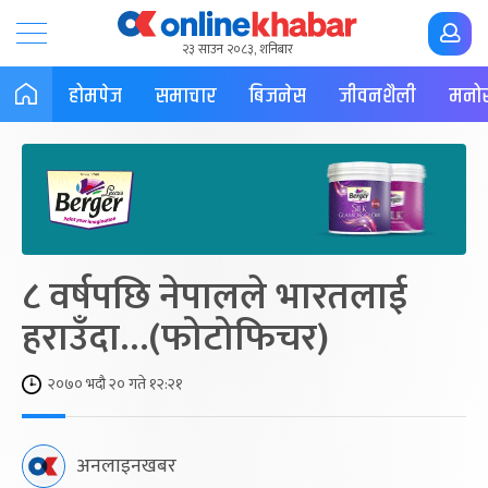
२३ साउन २०८३, शनिबार
होमपेज
समाचार
बिजनेस
जीवनशैली
मनोर
८ वर्षपछि नेपालले भारतलाई
हराउँदा…(फोटोफिचर)
२०७० भदौ २० गते १२:२१
अनलाइनखबर