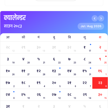
क्यालेन्डर
साउन २०८३
Jul
Aug 2026
/
आ
सो
मं
बु
बि
शु
श
२८
२९
३०
३१
३२
१
२
12
13
14
15
16
17
18
३
४
५
६
७
८
९
19
20
21
22
23
24
25
१०
११
१२
१३
१४
१५
१६
26
27
28
29
30
31
1
१७
१८
१९
२०
२१
२२
२३
2
3
4
5
6
7
8
२४
२५
२६
२७
२८
२९
३०
9
10
11
12
13
14
15
३१
१
२
३
४
५
६