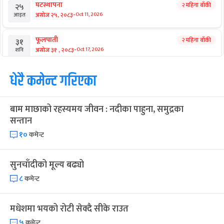
घटस्थापना
२ महिना बाँकी
२५
-
असोज २५, २०८३
Oct 11, 2026
आइत
फूलपाती
२ महिना बाँकी
३१
-
असोज ३१ , २०८३
Oct 17, 2026
शनि
कार्तिक सङ्क्रान्ति
धेरै कमेन्ट गरिएका
२ महिना बाँकी
१
-
कार्तिक १, २०८३
Oct 18, 2026
आइत
बाम माछाको रहस्यमय जीवन : नदीका पाहुना, समुद्रका
महानवमी
२ महिना बाँकी
३
सन्तान
-
कार्तिक ३, २०८३
Oct 20, 2026
मंगल
१०
कमेन्ट
विजयादशमी
२ महिना बाँकी
४
-
कार्तिक ४, २०८३
Oct 21, 2026
बुध
सुनचाँदीको मूल्य बढ्यो
८
कमेन्ट
पापा‌ङ्कुशा एकादशी व्रत
२ महिना बाँकी
५
-
कार्तिक ५, २०८३
Oct 22, 2026
बिहि
मधेशमा भयको रोटी सेक्दै सीके राउत
कुकुर तिहार
३ महिना बाँकी
२२
५
कमेन्ट