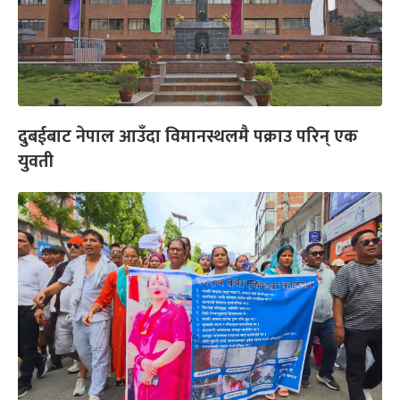
दुबईबाट नेपाल आउँदा विमानस्थलमै पक्राउ परिन् एक
युवती