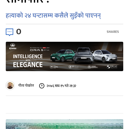
हत्याको २४ घन्टासम्म कसैले सुइँको पाएनन्
0
SHARES
गौरव पोखरेल
२०७६ माघ १५ गते २१:३२