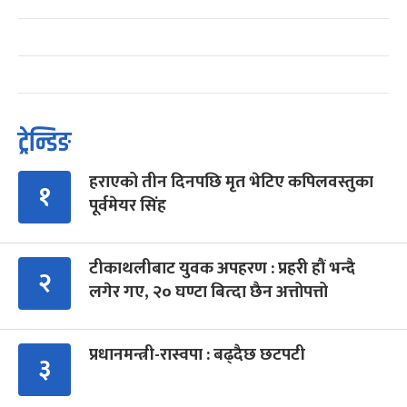
ट्रेन्डिङ
हराएको तीन दिनपछि मृत भेटिए कपिलवस्तुका
१
पूर्वमेयर सिंह
टीकाथलीबाट युवक अपहरण : प्रहरी हौं भन्दै
२
लगेर गए, २० घण्टा बित्दा छैन अत्तोपत्तो
प्रधानमन्त्री-रास्वपा : बढ्दैछ छटपटी
३