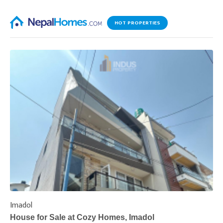
HOT PROPERTIES
Imadol
B
House for Sale at Cozy Homes, Imadol
B