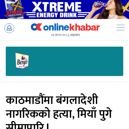
Skip
to
२४ साउन २०८३, आइतबार
content
काठमाडौंमा बंगलादेशी
नागरिकको हत्या, मियाँ पुगे
सीमापारि !