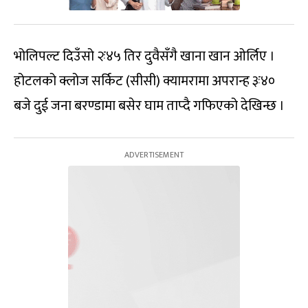
भोलिपल्ट दिउँसो २ः४५ तिर दुवैसँगै खाना खान ओर्लिए ।
होटलको क्लोज सर्किट (सीसी) क्यामरामा अपरान्ह ३ः४०
बजे दुई जना बरण्डामा बसेर घाम ताप्दै गफिएको देखिन्छ ।