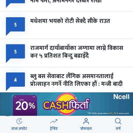
नाम फेरौं, अनामनगर दरबार राखौं
मधेशमा भयको रोटी सेक्दै सीके राउत
५
राजमार्ग दायाँबायाँका जग्गामा लाग्ने विकास
५
कर ५ प्रतिशत बिन्दु बढाइँदै
ब्लु बस सेवाबाट लैंगिक असमानतालाई
४
प्रोत्साहन नगर्ने नीति लिएका हौं : मन्त्री बादी
पद ओगट्ने र लडाइँका बेला भाग्नेलाई
४
पार्टीबाट धकेलेरै बिदा गर्छु : राजेन्द्र लिङ्देन
ताजा अपडेट
ट्रेन्डिङ
प्रोफाइल
सर्च