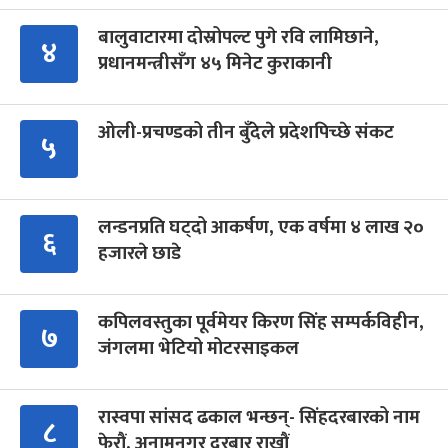
बालुवाटारमा दोस्रोपल्ट पुगे रवि लामिछाने,
४
प्रधानमन्त्रीसँग ४५ मिनेट कुराकानी
ओली-प्रचण्डको तीन बुँदेले प्रदेशपिच्छे संकट
५
लन्डनप्रति घट्दो आकर्षण, एक वर्षमा ४ लाख २०
६
हजारले छाडे
कपिलवस्तुका पूर्वमेयर किरण सिंह सम्पर्कविहीन,
७
जंगलमा भेटियो मोटरसाइकल
रास्वपा सांसद ढकाल भन्छन्- सिंहदरबारको नाम
८
फेरौं, अनामनगर दरबार राखौं