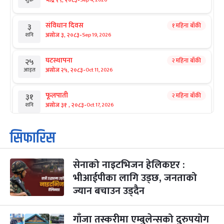
-
भाद्र १९, २०८३
शुक्र
संविधान दिवस
१ महिना बाँकी
३
-
असोज ३, २०८३
Sep 19, 2026
शनि
घटस्थापना
२ महिना बाँकी
२५
-
असोज २५, २०८३
Oct 11, 2026
आइत
फूलपाती
२ महिना बाँकी
३१
-
असोज ३१ , २०८३
Oct 17, 2026
शनि
कार्तिक सङ्क्रान्ति
२ महिना बाँकी
१
सिफारिस
-
कार्तिक १, २०८३
Oct 18, 2026
आइत
सेनाको नाइटभिजन हेलिकप्टर :
महानवमी
२ महिना बाँकी
३
-
भीआईपीका लागि उड्छ, जनताको
कार्तिक ३, २०८३
Oct 20, 2026
मंगल
ज्यान बचाउन उड्दैन
विजयादशमी
२ महिना बाँकी
४
-
कार्तिक ४, २०८३
Oct 21, 2026
बुध
गाँजा तस्करीमा एम्बुलेन्सको दुरुपयोग