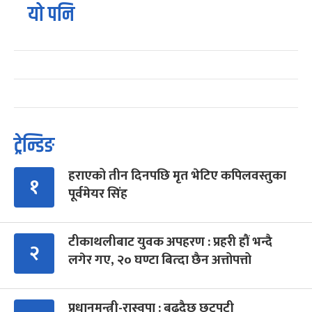
यो पनि
ट्रेन्डिङ
हराएको तीन दिनपछि मृत भेटिए कपिलवस्तुका
१
पूर्वमेयर सिंह
टीकाथलीबाट युवक अपहरण : प्रहरी हौं भन्दै
२
लगेर गए, २० घण्टा बित्दा छैन अत्तोपत्तो
प्रधानमन्त्री-रास्वपा : बढ्दैछ छटपटी