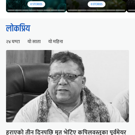
8
STORIES
6
STORIES
लोकप्रिय
२४ घण्टा
यो साता
यो महिना
हराएको तीन दिनपछि मृत भेटिए कपिलवस्तुका पूर्वमेयर