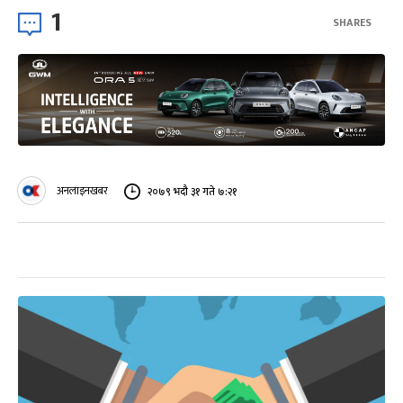
1
SHARES
अनलाइनखबर
२०७९ भदौ ३१ गते ७:२१