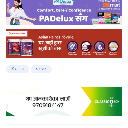
भियतनाम
भ्रष्टाचार