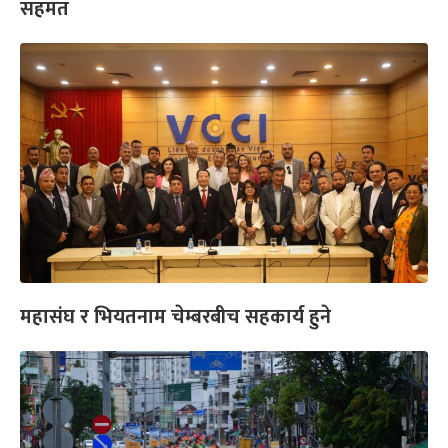
सहमत
महासंघ र भियतनाम चेम्बरबीच सहकार्य हुने