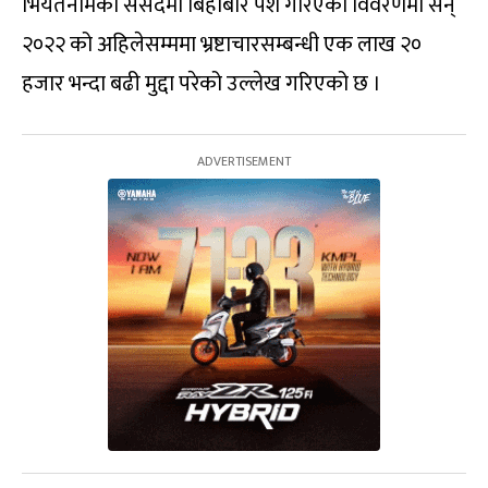
भियतनामको संसदमा बिहीबार पेश गरिएको विवरणमा सन्
२०२२ को अहिलेसम्ममा भ्रष्टाचारसम्बन्धी एक लाख २०
हजार भन्दा बढी मुद्दा परेको उल्लेख गरिएको छ ।