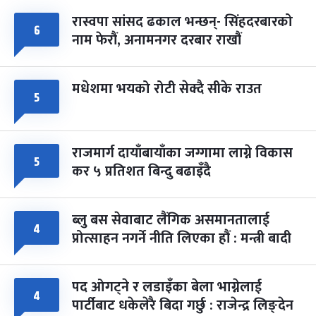
रास्वपा सांसद ढकाल भन्छन्- सिंहदरबारको
६
नाम फेरौं, अनामनगर दरबार राखौं
मधेशमा भयको रोटी सेक्दै सीके राउत
५
राजमार्ग दायाँबायाँका जग्गामा लाग्ने विकास
५
कर ५ प्रतिशत बिन्दु बढाइँदै
ब्लु बस सेवाबाट लैंगिक असमानतालाई
४
प्रोत्साहन नगर्ने नीति लिएका हौं : मन्त्री बादी
पद ओगट्ने र लडाइँका बेला भाग्नेलाई
४
पार्टीबाट धकेलेरै बिदा गर्छु : राजेन्द्र लिङ्देन