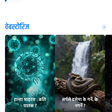
वेबस्टोरिज
हान्ता भाइरस : कति
सर्पले डसेमा के गर्ने, के
घातक ?
नगर्ने ?