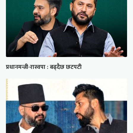
प्रधानमन्त्री-रास्वपा : बढ्दैछ छटपटी