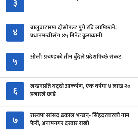
३
बालुवाटारमा दोस्रोपल्ट पुगे रवि लामिछाने,
४
प्रधानमन्त्रीसँग ४५ मिनेट कुराकानी
ओली-प्रचण्डको तीन बुँदेले प्रदेशपिच्छे संकट
५
लन्डनप्रति घट्दो आकर्षण, एक वर्षमा ४ लाख २०
६
हजारले छाडे
रास्वपा सांसद ढकाल भन्छन्- सिंहदरबारको नाम
७
फेरौं, अनामनगर दरबार राखौं