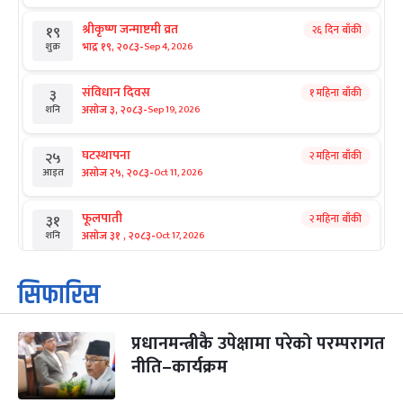
श्रीकृष्ण जन्माष्टमी व्रत
२६ दिन बाँकी
१९
-
भाद्र १९, २०८३
Sep 4, 2026
शुक्र
संविधान दिवस
१ महिना बाँकी
३
-
असोज ३, २०८३
Sep 19, 2026
शनि
घटस्थापना
२ महिना बाँकी
२५
-
असोज २५, २०८३
Oct 11, 2026
आइत
फूलपाती
२ महिना बाँकी
३१
-
असोज ३१ , २०८३
Oct 17, 2026
शनि
कार्तिक सङ्क्रान्ति
२ महिना बाँकी
१
सिफारिस
-
कार्तिक १, २०८३
Oct 18, 2026
आइत
प्रधानमन्त्रीकै उपेक्षामा परेको परम्परागत
महानवमी
२ महिना बाँकी
३
-
नीति–कार्यक्रम
कार्तिक ३, २०८३
Oct 20, 2026
मंगल