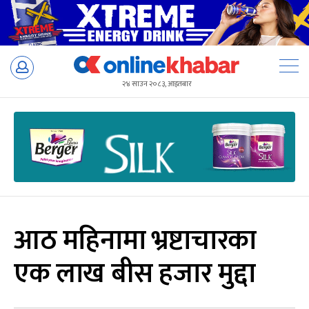
Skip
to
२४ साउन २०८३, आइतबार
content
आठ महिनामा भ्रष्टाचारका
एक लाख बीस हजार मुद्दा