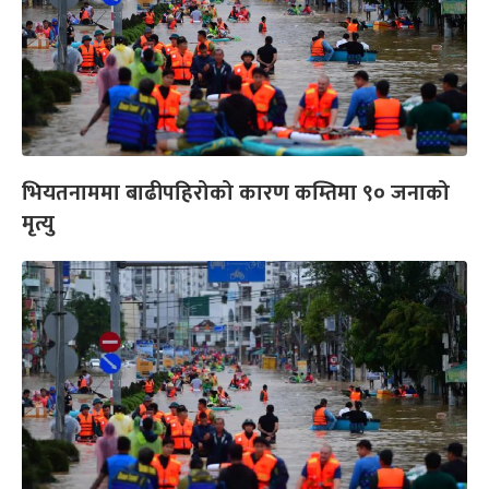
भियतनाममा बाढीपहिरोको कारण कम्तिमा ९० जनाको
मृत्यु