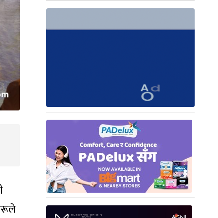
ी
रूले