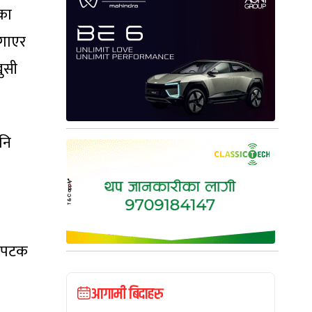
का
लगाएर
ुसी
नि
यसपटक
आगामी बिदाहरु