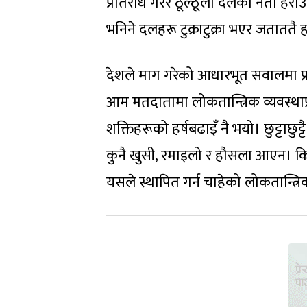
प्रतिरोध गरेर ठूल्ठूला दलका नेता ह
भनिने दलहरू टुक्राटुक्रा भएर जताततै
देशले माग गरेको आधारभूत सवालमा प
आम मतदातामा लोकतान्त्रिक व्यवस्थाप्
शक्तिहरूको हर्षबढाइँ नै भयो। छुट्टा
कुनै खुसी, रमाइलो र हौसला आएन। किनभ
यसले स्थापित गर्न चाहेको लोकतान्त्र