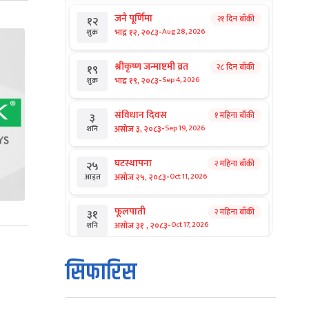
जनै पूर्णिमा
२१ दिन बाँकी
१२
-
भाद्र १२, २०८३
Aug 28, 2026
शुक्र
श्रीकृष्ण जन्माष्टमी व्रत
२८ दिन बाँकी
१९
-
भाद्र १९, २०८३
Sep 4, 2026
शुक्र
संविधान दिवस
१ महिना बाँकी
३
-
असोज ३, २०८३
Sep 19, 2026
शनि
घटस्थापना
२ महिना बाँकी
२५
-
असोज २५, २०८३
Oct 11, 2026
आइत
फूलपाती
२ महिना बाँकी
३१
-
असोज ३१ , २०८३
Oct 17, 2026
शनि
कार्तिक सङ्क्रान्ति
२ महिना बाँकी
१
सिफारिस
-
कार्तिक १, २०८३
Oct 18, 2026
आइत
महानवमी
२ महिना बाँकी