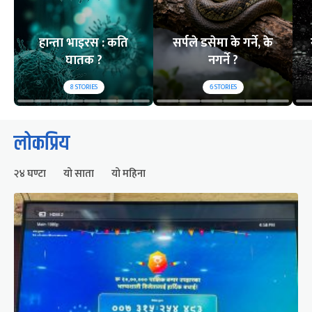
हान्ता भाइरस : कति
सर्पले डसेमा के गर्ने, के
घातक ?
नगर्ने ?
8
STORIES
6
STORIES
लोकप्रिय
२४ घण्टा
यो साता
यो महिना