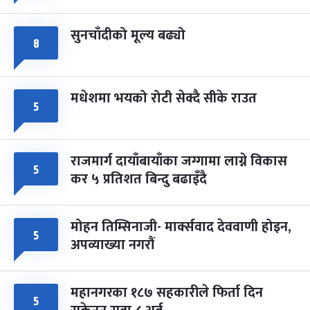
सुनचाँदीको मूल्य बढ्यो
८
मधेशमा भयको रोटी सेक्दै सीके राउत
५
राजमार्ग दायाँबायाँका जग्गामा लाग्ने विकास
५
कर ५ प्रतिशत बिन्दु बढाइँदै
मोहन तिम्सिनाजी- मार्क्सवाद देववाणी होइन,
५
अपव्याख्या नगरौं
महानगरका १८७ सहकारीले फिर्ता दिन
५