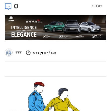
0
SHARES
रासस
२०७९ पुष १३ गते ६:३७