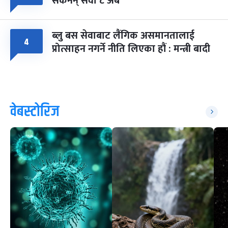
सकेनन् सवा ८ अर्ब
ब्लु बस सेवाबाट लैंगिक असमानतालाई
४
प्रोत्साहन नगर्ने नीति लिएका हौं : मन्त्री बादी
वेबस्टोरिज