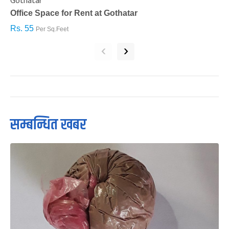
Gothatar
S
Office Space for Rent at Gothatar
H
Rs. 55
R
Per Sq.Feet
‹
›
सम्बन्धित खबर