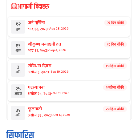
आगामी बिदाहरु
जनै पूर्णिमा
२१ दिन बाँकी
१२
-
भाद्र १२, २०८३
Aug 28, 2026
शुक्र
श्रीकृष्ण जन्माष्टमी व्रत
२८ दिन बाँकी
१९
-
भाद्र १९, २०८३
Sep 4, 2026
शुक्र
संविधान दिवस
१ महिना बाँकी
३
-
असोज ३, २०८३
Sep 19, 2026
शनि
घटस्थापना
२ महिना बाँकी
२५
-
असोज २५, २०८३
Oct 11, 2026
आइत
फूलपाती
२ महिना बाँकी
३१
-
असोज ३१ , २०८३
Oct 17, 2026
शनि
कार्तिक सङ्क्रान्ति
२ महिना बाँकी
१
सिफारिस
-
कार्तिक १, २०८३
Oct 18, 2026
आइत