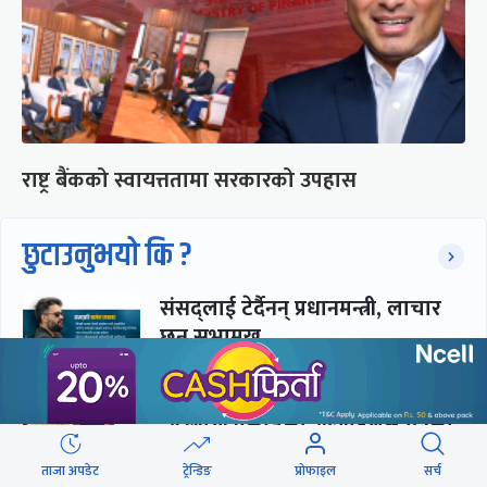
राष्ट्र बैंकको स्वायत्ततामा सरकारको उपहास
छुटाउनुभयो कि ?
संसद्लाई टेर्दैनन् प्रधानमन्त्री, लाचार
छन् सभामुख
‘अस्थायी प्रकृतिको अध्यादेशले ऐनको
व्यवस्था विस्थापित गर्न सक्दैन’
ताजा अपडेट
ट्रेन्डिङ
प्रोफाइल
सर्च