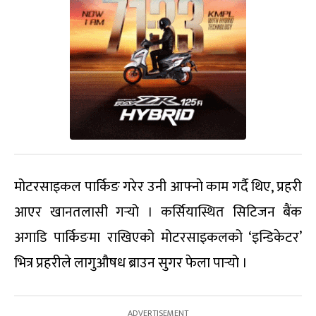
मोटरसाइकल पार्किङ गरेर उनी आफ्नाे काम गर्दै थिए, प्रहरी
आएर खानतलासी गर्‍यो । कर्सियास्थित सिटिजन बैंक
अगाडि पार्किङमा राखिएको मोटरसाइकलको ‘इन्डिकेटर’
भित्र प्रहरीले लागुऔषध ब्राउन सुगर फेला पार्‍यो ।