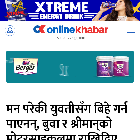
Skip
to
२२ साउन २०८३, शुक्रबार
content
मन परेकी युवतीसँग बिहे गर्न
पाएनन्, बुवा र श्रीमान्‌को
मोटरसाइकलमा राखिदिए