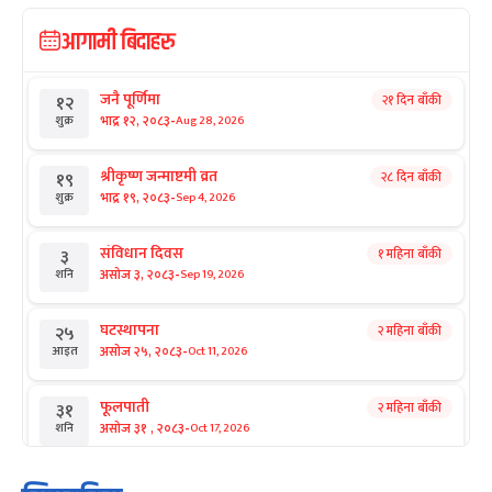
आगामी बिदाहरु
जनै पूर्णिमा
२१ दिन बाँकी
१२
-
भाद्र १२, २०८३
Aug 28, 2026
शुक्र
श्रीकृष्ण जन्माष्टमी व्रत
२८ दिन बाँकी
१९
-
भाद्र १९, २०८३
Sep 4, 2026
शुक्र
संविधान दिवस
१ महिना बाँकी
३
-
असोज ३, २०८३
Sep 19, 2026
शनि
घटस्थापना
२ महिना बाँकी
२५
-
असोज २५, २०८३
Oct 11, 2026
आइत
फूलपाती
२ महिना बाँकी
३१
-
असोज ३१ , २०८३
Oct 17, 2026
शनि
कार्तिक सङ्क्रान्ति
२ महिना बाँकी
१