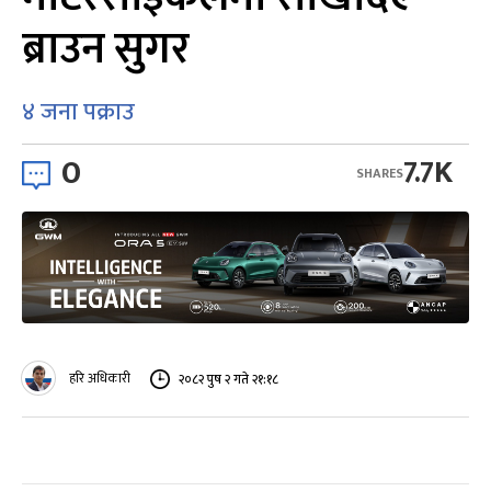
ब्राउन सुगर
४ जना पक्राउ
0
7.7K
SHARES
हरि अधिकारी
२०८२ पुष २ गते २१:१८