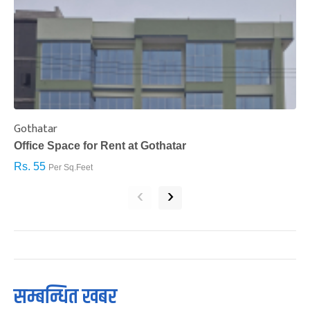
Gothatar
S
Office Space for Rent at Gothatar
H
Rs. 55
R
Per Sq.Feet
‹
›
सम्बन्धित खबर