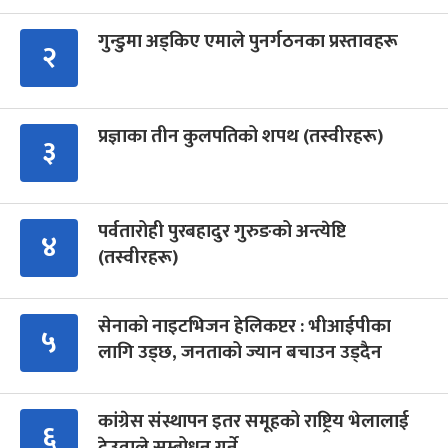
गुन्डुमा अड्किए एमाले पुनर्गठनका प्रस्तावहरू
२
प्रज्ञाका तीन कुलपतिको शपथ (तस्वीरहरू)
३
पर्वतारोही पुरबहादुर गुरुङको अन्त्येष्टि
४
(तस्वीरहरू)
सेनाको नाइटभिजन हेलिकप्टर : भीआईपीका
५
लागि उड्छ, जनताको ज्यान बचाउन उड्दैन
कांग्रेस संस्थापन इतर समूहको राष्ट्रिय भेलालाई
६
देउवाले सम्बोधन गर्ने