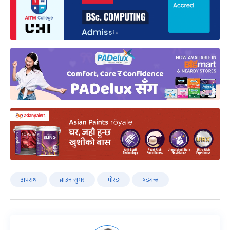
अपराध
ब्राउन सुगर
मोरङ
षड्यन्त्र