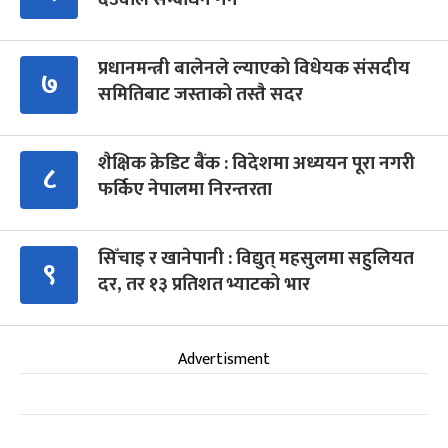
प्रधानमन्त्री बालेनले ल्याएको विधेयक संसदीय
७
समितिबाट जस्ताको तस्तै सदर
शैक्षिक क्रेडिट बैंक : विदेशमा अध्ययन पूरा नगरी
८
फर्किए नेपालमा निरन्तरता
सिँचाइ र खानेपानी : विद्युत् महसुलमा सहुलियत
९
दर, तर १३ प्रतिशत भ्याटको भार
Advertisment