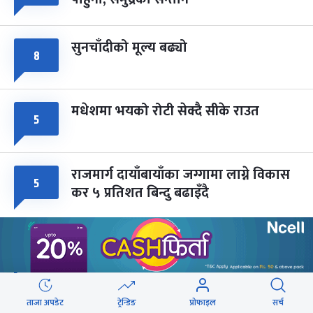
सुनचाँदीको मूल्य बढ्यो
८
मधेशमा भयको रोटी सेक्दै सीके राउत
५
राजमार्ग दायाँबायाँका जग्गामा लाग्ने विकास
५
कर ५ प्रतिशत बिन्दु बढाइँदै
मोहन तिम्सिनाजी- मार्क्सवाद देववाणी होइन,
५
अपव्याख्या नगरौं
महानगरका १८७ सहकारीले फिर्ता दिन
ताजा अपडेट
ट्रेन्डिङ
प्रोफाइल
सर्च