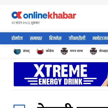
Skip
to
content
२२ साउन २०८३, शुक्रबार
होमपेज
समाचार
बिजनेस
जीवनशैली
मनोरञ्ज
संसद्
काँग्रेस
गगन थापा
शेरबहाद