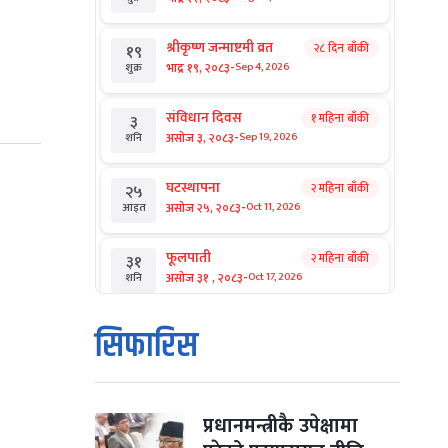
श्रीकृष्ण जन्माष्टमी व्रत
२८ दिन बाँकी
१९
-
भाद्र १९, २०८३
Sep 4, 2026
शुक्र
संविधान दिवस
१ महिना बाँकी
३
-
असोज ३, २०८३
Sep 19, 2026
शनि
घटस्थापना
२ महिना बाँकी
२५
-
असोज २५, २०८३
Oct 11, 2026
आइत
फूलपाती
२ महिना बाँकी
३१
-
असोज ३१ , २०८३
Oct 17, 2026
शनि
कार्तिक सङ्क्रान्ति
२ महिना बाँकी
१
सिफारिस
-
कार्तिक १, २०८३
Oct 18, 2026
आइत
महानवमी
२ महिना बाँकी
३
-
कार्तिक ३, २०८३
Oct 20, 2026
मंगल
प्रधानमन्त्रीकै उपेक्षामा