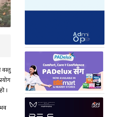
 वस्तु
्रयोग
हो ।
्भव