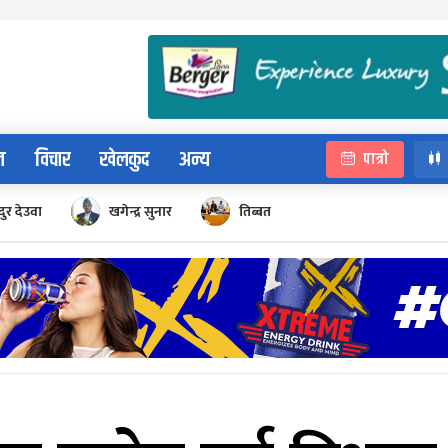
न
विचार
खेलकुद
अन्य
पात्रो
ुर देउवा
खगेन्द्र सुनार
तिब्बत