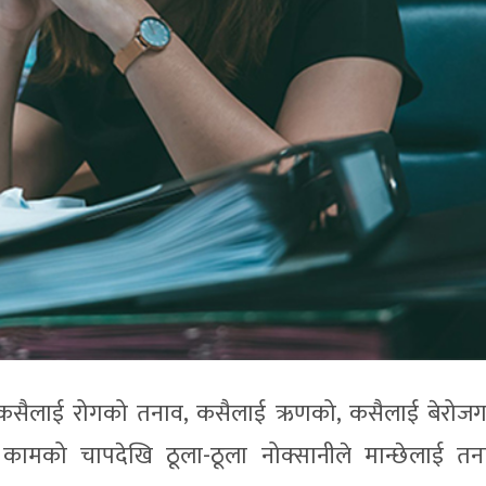
 कसैलाई रोगको तनाव, कसैलाई ऋणको, कसैलाई बेरोजग
को चापदेखि ठूला-ठूला नोक्सानीले मान्छेलाई तनाव