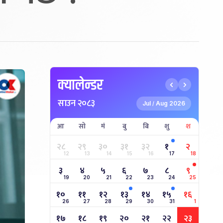
क्यालेन्डर
साउन २०८३
Jul
Aug 2026
/
आ
सो
मं
बु
बि
शु
श
२८
२९
३०
३१
३२
१
२
12
13
14
15
16
17
18
३
४
५
६
७
८
९
19
20
21
22
23
24
25
१०
११
१२
१३
१४
१५
१६
26
27
28
29
30
31
1
१७
१८
१९
२०
२१
२२
२३