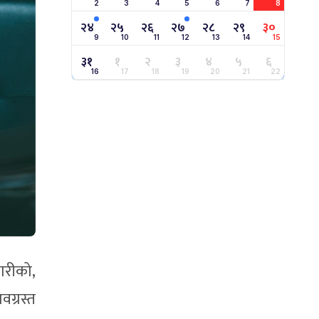
2
3
4
5
6
7
8
२४
२५
२६
२७
२८
२९
३०
9
10
11
12
13
14
15
३१
१
२
३
४
५
६
16
17
18
19
20
21
22
ारीको,
ग्रस्त