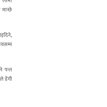
ि लामो
मान्छे
इदिने,
मयसम्म
े पन्त
 डेंगी