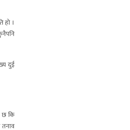
ि हो ।
ुनैपनि
्य दुई
ो छ कि
े तनाव