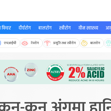
्थ फिचर
दीर्घरोग
बालरोग
स्त्रीरोग
यौन स्वास्थ्य
आयु
एचआईभी
नेत्ररोग
प्रसूति तथा स्त्रीरोग
बालरोग
ुन-कुन अंगमा हानि