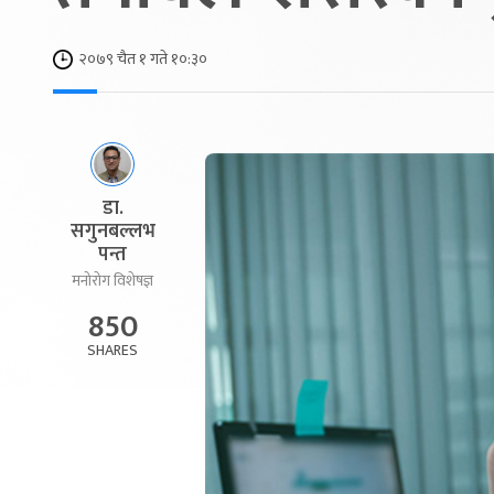
२०७९ चैत १ गते १०:३०
डा.
सगुनबल्लभ
पन्त
मनोरोग विशेषज्ञ
850
SHARES