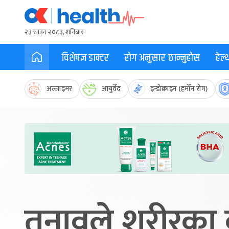
२३ साउन २०८३, शनिबार
विशेषज्ञ डाक्टर
रोग अनुसार छान्नुहोस
हेल
अल्जाइमर
आयुर्वेद
इन्डोक्राइन (हर्मोन रोग)
तनावले शरीरका क