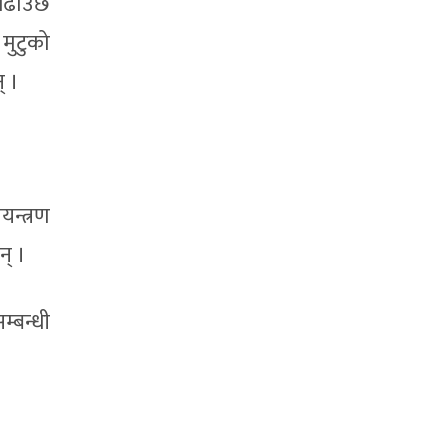
 बढाउँछ
 मुटुको
् ।
न्त्रण
न् ।
्बन्धी