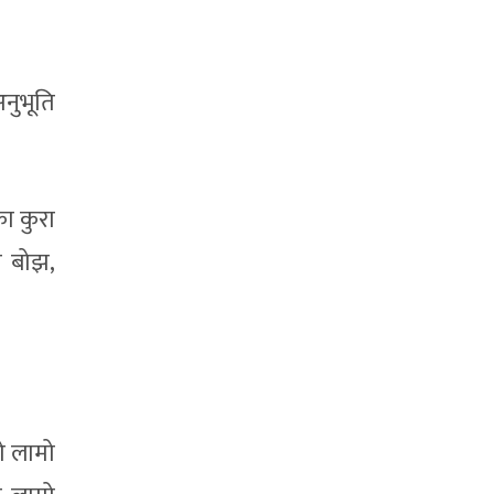
अनुभूति
का कुरा
ो बोझ,
ो लामो