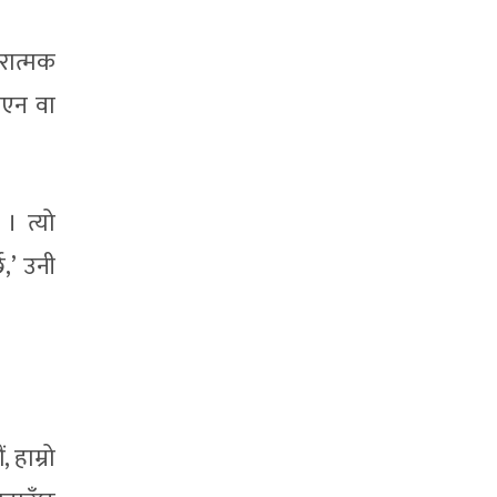
रात्मक
िएन वा
। त्यो
,’ उनी
 हाम्रो