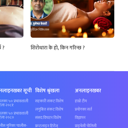
छ ?
शिरोधारा के हो, किन गरिन्छ ?
नलाइनखबर सूची
विशेष श्रृंखला
अनलाइनखबर
पालका ५० प्रभावशाली
सहकारी संकट विशेष
हाम्रो टीम
िला २०८१
लगुबित्त संकट विशेष
प्रयोगका सर्त
पालका ५० प्रभावशाली
िला २०८०
संसद विघटन विशेष
विज्ञापन
लीस मुनिका चालीस-
फ्रन्टलाइन हिरोज्
प्राइभेसी पोलिसी