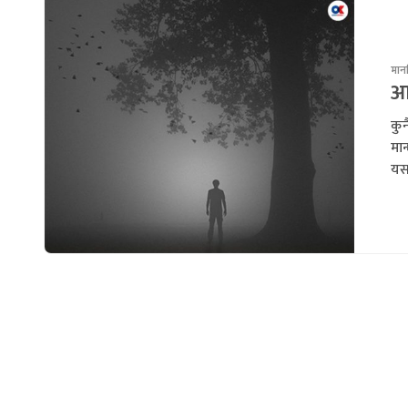
मानस
आत
कुन
मान
यसक