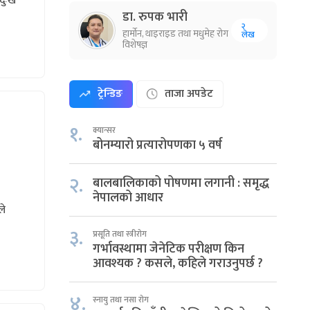
दुःख
डा. रुपक भारी
२
हार्मोन, थाइराइड तथा मधुमेह रोग
लेख
विशेषज्ञ
ट्रेन्डिङ
ताजा अपडेट
१.
क्यान्सर
बोनम्यारो प्रत्यारोपणका ५ वर्ष
२.
बालबालिकाको पोषणमा लगानी : समृद्ध
नेपालको आधार
ले
३.
प्रसूति तथा स्त्रीरोग
गर्भावस्थामा जेनेटिक परीक्षण किन
आवश्यक ? कसले, कहिले गराउनुपर्छ ?
४.
स्नायु तथा नसा रोग