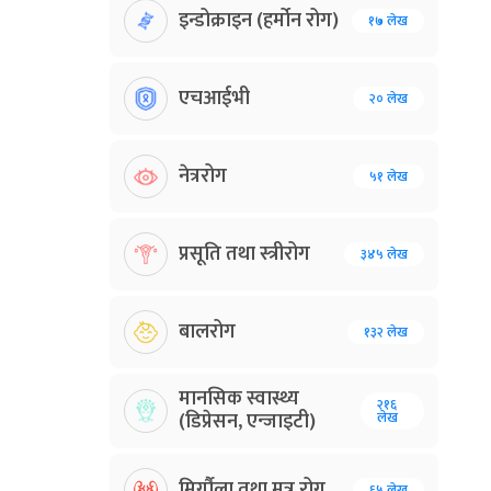
इन्डोक्राइन (हर्मोन रोग)
१७ लेख
एचआईभी
२० लेख
नेत्ररोग
५१ लेख
प्रसूति तथा स्त्रीरोग
३४५ लेख
बालरोग
१३२ लेख
मानसिक स्वास्थ्य
२१६
(डिप्रेसन, एन्जाइटी)
लेख
मिर्गौला तथा मुत्र रोग
६५ लेख