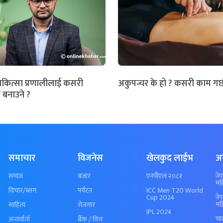
िकित्सा प्रणालीलाई कसरी
अकुपन्चर के हो ? कसरी काम गर्
 बनाउने ?
समाचार
विजनेस
खेलकुद लाईभ
अ
समाज
बजार
एनपीएल २०८१
ने
मह
विचार/ब्लग
पर्यटन
ICC Men T20 World
Cup 2024
ने
मह
साहित्य
रोजगार
IPL 2024
चा
अन्तर्वार्ता
बैँक / वित्त