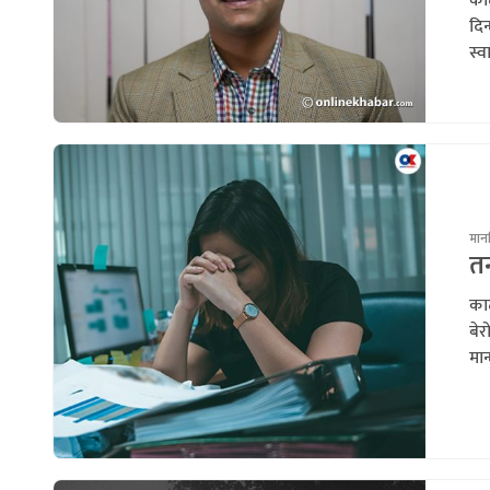
काठ
दि
स्व
मानस
तन
का
बे
मान