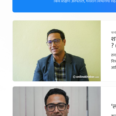
त्रिवि शिक्षण अस्पताल, मनोरोग विभागमा सह
मानस
शर
?
तना
निच
आखि
‘