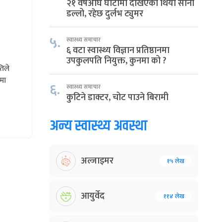
२१ वर्षअघि घाँटीमा देखिएको थियो सानो
डल्लो, रहेछ दुर्लभ ट्युमर
५.
स्वास्थ्य समाचार
६ वटा स्वास्थ्य विज्ञान प्रतिष्ठानमा
उपकुलपति नियुक्त, कुनमा को ?
तिले
वमा
६.
स्वास्थ्य समाचार
कुटिने डाक्टर, चोट पाउने बिरामी
अन्य स्वास्थ्य अवस्था
अल्जाइमर
१५ लेख
आयुर्वेद
११४ लेख