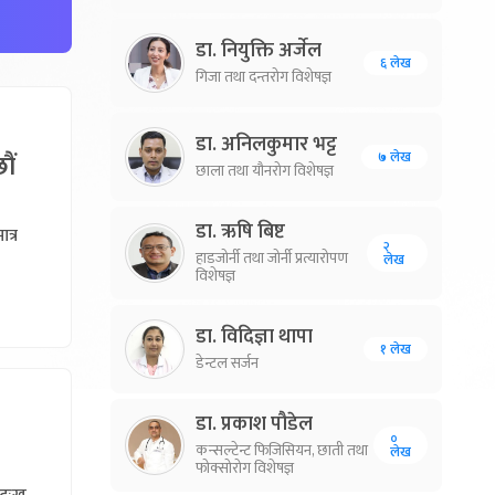
डा. नियुक्ति अर्जेल
६ लेख
गिजा तथा दन्तरोग विशेषज्ञ
डा. अनिलकुमार भट्ट
ौं
७ लेख
छाला तथा यौनरोग विशेषज्ञ
डा. ऋषि बिष्ट
त्र
२
हाडजोर्नी तथा जोर्नी प्रत्यारोपण
लेख
विशेषज्ञ
डा. विदिज्ञा थापा
१ लेख
डेन्टल सर्जन
डा. प्रकाश पौडेल
०
कन्सल्टेन्ट फिजिसियन, छाती तथा
लेख
फोक्सोरोग विशेषज्ञ