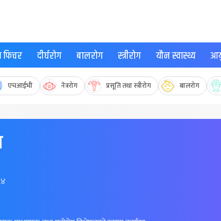
्थ फिचर
दीर्घरोग
बालरोग
स्त्रीरोग
यौन स्वास्थ्य
आयु
एचआईभी
नेत्ररोग
प्रसूति तथा स्त्रीरोग
बालरोग
त
८४