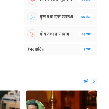
मुख तथा दन्त स्वास्थ्य
७७ लेख
योग तथा प्राणायाम
५३ लेख
हेपटाइटिस
२ लेख
सबै