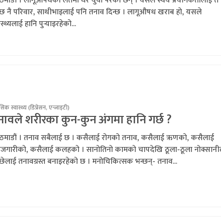
माडौं । लागूऔषधको लतमा धेरै युवा परेका छन् । यसले स्वयं प्रयोगकर्तालाई त 
न्छ नै परिवार, साथीभाइलाई पनि तनाव दिन्छ । लागूऔषध खराब हो, यसले
ास्थ्यलाई हानि पुर्‍याइरहेको...
िक स्वास्थ्य (डिप्रेसन, एन्जाइटी)
ावले शरीरका कुन-कुन अंगमा हानि गर्छ ?
ठमाडौं । तनाव सबैलाई छ । कसैलाई रोगको तनाव, कसैलाई ऋणको, कसैलाई
रोजगारीको, कसैलाई कलहको । सानोतिनो कामको चापदेखि ठूला-ठूला नोक्सानी
्छेलाई तनावग्रस्त बनाइरहेको छ । मनोचिकित्सक भन्छन्- तनाव...