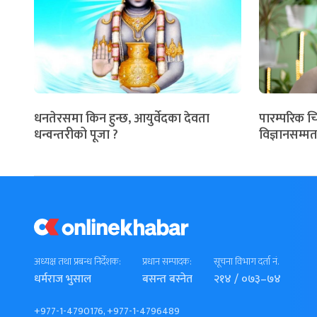
धनतेरसमा किन हुन्छ, आयुर्वेदका देवता
पारम्परिक च
धन्वन्तरीको पूजा ?
विज्ञानसम्मत
अध्यक्ष तथा प्रबन्ध निर्देशक:
प्रधान सम्पादक:
सूचना विभाग दर्ता नं.
धर्मराज भुसाल
बसन्त बस्नेत
२१४ / ०७३–७४
+977-1-4790176, +977-1-4796489