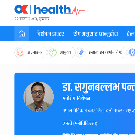
२२ साउन २०८३, शुक्रबार
विशेषज्ञ डाक्टर
रोग अनुसार छान्नुहोस
हेल
अल्जाइमर
आयुर्वेद
इन्डोक्राइन (हर्मोन रोग)
डा. सगुनबल्लभ पन्
मनोरोग विशेषज्ञ
नेपाल मेडिकल काउन्सिल दर्ता नम्बर : ११५
एमडी (मनोचिकित्सा)