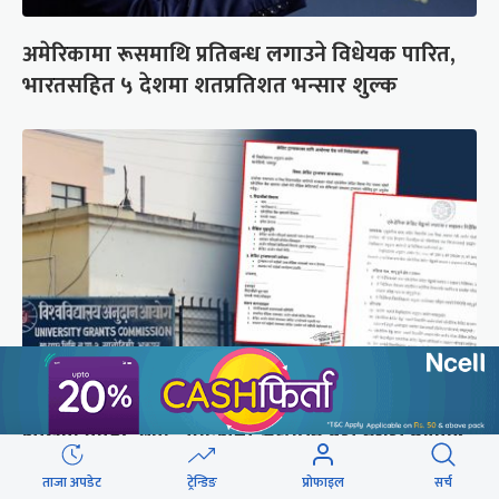
अमेरिकामा रूसमाथि प्रतिबन्ध लगाउने विधेयक पारित,
भारतसहित ५ देशमा शतप्रतिशत भन्सार शुल्क
शैक्षिक क्रेडिट बैंक : विदेशमा अध्ययन पूरा नगरी फर्किए
नेपालमा निरन्तरता
ताजा अपडेट
ट्रेन्डिङ
प्रोफाइल
सर्च