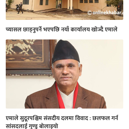
च्यासल छाड्नुपर्ने भएपछि नयाँ कार्यालय खोज्दै एमाले
एमाले सुदूरपश्चिम संसदीय दलमा विवाद : छलफल गर्न
सांसदलाई गुण्डु बोलाइयो