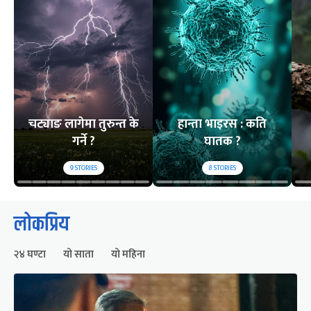
चट्याङ लागेमा तुरुन्त के
हान्ता भाइरस : कति
गर्ने ?
घातक ?
9
STORIES
8
STORIES
लोकप्रिय
२४ घण्टा
यो साता
यो महिना