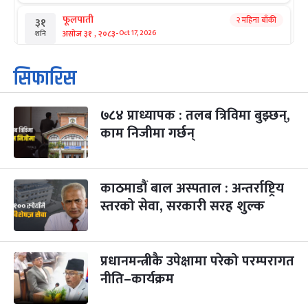
फूलपाती
२ महिना बाँकी
३१
-
असोज ३१ , २०८३
Oct 17, 2026
शनि
कार्तिक सङ्क्रान्ति
२ महिना बाँकी
१
सिफारिस
-
कार्तिक १, २०८३
Oct 18, 2026
आइत
७८४ प्राध्यापक : तलब त्रिविमा बुझ्छन्,
महानवमी
२ महिना बाँकी
३
-
काम निजीमा गर्छन्
कार्तिक ३, २०८३
Oct 20, 2026
मंगल
विजयादशमी
२ महिना बाँकी
४
-
कार्तिक ४, २०८३
Oct 21, 2026
बुध
काठमाडौं बाल अस्पताल : अन्तर्राष्ट्रिय
स्तरको सेवा, सरकारी सरह शुल्क
पापा‌ङ्कुशा एकादशी व्रत
२ महिना बाँकी
५
-
कार्तिक ५, २०८३
Oct 22, 2026
बिहि
प्रधानमन्त्रीकै उपेक्षामा परेको परम्परागत
कुकुर तिहार
३ महिना बाँकी
२२
-
कार्तिक २२, २०८३
नीति–कार्यक्रम
Nov 8, 2026
आइत