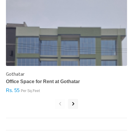
Gothatar
S
Office Space for Rent at Gothatar
H
Rs. 55
R
Per Sq.Feet
‹
›