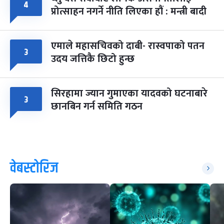
४
प्रोत्साहन नगर्ने नीति लिएका हौं : मन्त्री बादी
एमाले महासचिवको दाबी- रास्वपाको पतन
३
उदय जत्तिकै छिटो हुन्छ
सिरहामा ज्यान गुमाएका यादवको घटनाबारे
३
छानबिन गर्न समिति गठन
वेबस्टोरिज