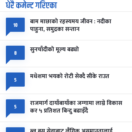
धेरै कमेन्ट गरिएका
पूर्णिमा व्रत
७ महिना बाँकी
७
-
चैत्र ७, २०८३
Mar 21, 2027
आइत
बाम माछाको रहस्यमय जीवन : नदीका
१०
फागुपूर्णिमा
७ महिना बाँकी
८
पाहुना, समुद्रका सन्तान
-
चैत्र ८, २०८३
Mar 22, 2027
सोम
सुनचाँदीको मूल्य बढ्यो
८
मधेशमा भयको रोटी सेक्दै सीके राउत
५
राजमार्ग दायाँबायाँका जग्गामा लाग्ने विकास
५
कर ५ प्रतिशत बिन्दु बढाइँदै
ब्लु बस सेवाबाट लैंगिक असमानतालाई