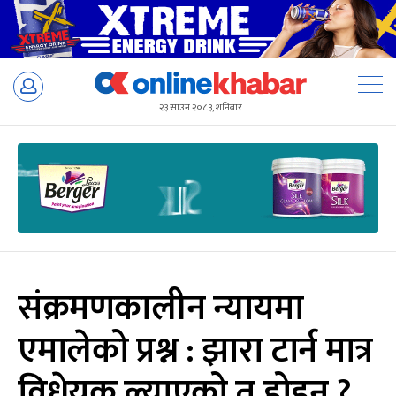
Skip
to
२३ साउन २०८३, शनिबार
content
संक्रमणकालीन न्यायमा
एमालेको प्रश्न : झारा टार्न मात्र
विधेयक ल्याएको त होइन ?