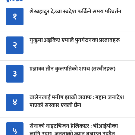
शेरबहादुर देउवा स्वदेश फर्किने समय परिवर्तन
१
गुन्डुमा अड्किए एमाले पुनर्गठनका प्रस्तावहरू
२
प्रज्ञाका तीन कुलपतिको शपथ (तस्वीरहरू)
३
बालेनलाई मनीष झाको जवाफ : महान जनादेश
४
पाएको सरकार एक्लो छैन
सेनाको नाइटभिजन हेलिकप्टर : भीआईपीका
५
लागि उड्छ, जनताको ज्यान बचाउन उड्दैन