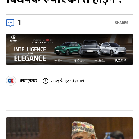
1
SHARES
अनलाइनखबर
२०७९ चैत १२ गते १७:०४