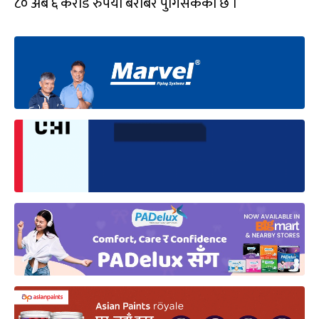
८० अर्ब ६ करोड रुपैयाँ बराबर पुगिसकेको छ ।