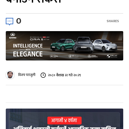
0
SHARES
विजय पराजुली
२०८० वैशाख २२ गते २०:२९