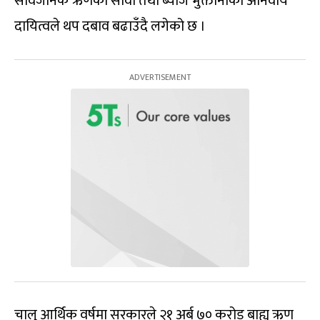
सार्वजनिक ऋणको साँवा तथा ब्याज भुक्तानीको अनिवार्य
दायित्वले थप दबाव बढाउँदै लगेको छ ।
चालु आर्थिक वर्षमा सरकारले २१ अर्ब ७० करोड बाह्य ऋण