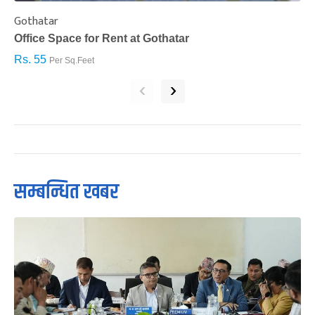
Gothatar
S
Office Space for Rent at Gothatar
H
Rs. 55
R
Per Sq.Feet
‹
›
सम्बन्धित खबर