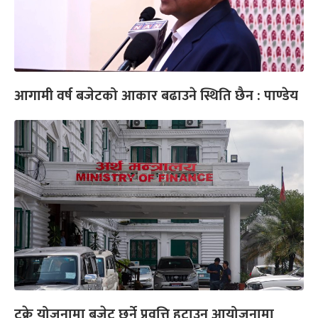
आगामी वर्ष बजेटको आकार बढाउने स्थिति छैन : पाण्डेय
टुक्रे योजनामा बजेट छर्ने प्रवृत्ति हटाउन आयोजनामा