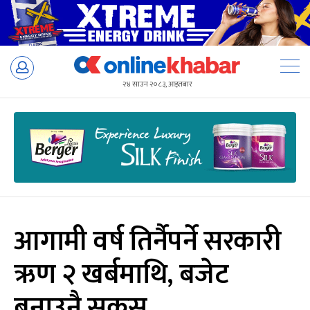
Skip
to
२४ साउन २०८३, आइतबार
content
आगामी वर्ष तिर्नैपर्ने सरकारी
ऋण २ खर्बमाथि, बजेट
बनाउनै सकस