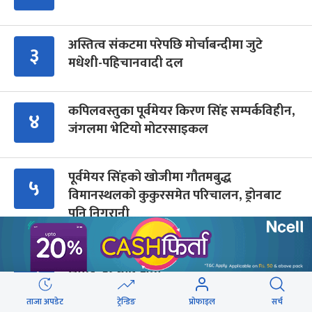
अस्तित्व संकटमा परेपछि मोर्चाबन्दीमा जुटे
३
मधेशी-पहिचानवादी दल
कपिलवस्तुका पूर्वमेयर किरण सिंह सम्पर्कविहीन,
४
जंगलमा भेटियो मोटरसाइकल
पूर्वमेयर सिंहको खोजीमा गौतमबुद्ध
५
विमानस्थलको कुकुरसमेत परिचालन, ड्रोनबाट
पनि निगरानी
सरकारबारे रवि– बादलको टुक्रामा जहाज हल्लिन
६
सक्छ, डर मान्नु पर्दैन
ताजा अपडेट
ट्रेन्डिङ
प्रोफाइल
सर्च