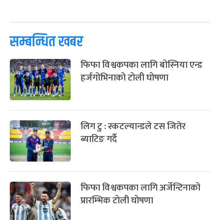
पूर्णिमा व्रत
७ महिना बाँकी
७
-
चैत्र ७, २०८३
Mar 21, 2027
आइत
सम्बन्धित खबर
फागुपूर्णिमा
७ महिना बाँकी
८
-
चैत्र ८, २०८३
Mar 22, 2027
सोम
फिफा विश्वकपका लागि बोस्निया एन्ड
हर्जगोभिनाको टोली घोषणा
लिग टु : स्कटल्यान्डले टस जितेर
ब्याटिङ गर्दै
फिफा विश्वकपका लागि अर्जेन्टिनाको
प्रारम्भिक टोली घोषणा