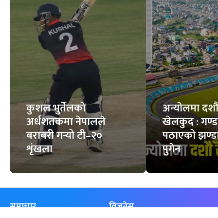
कुशल भुर्तेलको
अन्योलमा दशौँ र
अर्धशतकमा नेपालले
खेलकुद : गण्
बराबरी गर्‍यो टी–२०
पठाएको झण्डा
शृंखला
पुगेन
समाचार
विजनेस