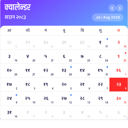
क्यालेन्डर
साउन २०८३
Jul
Aug 2026
/
आ
सो
मं
बु
बि
शु
श
२८
२९
३०
३१
३२
१
२
12
13
14
15
16
17
18
३
४
५
६
७
८
९
19
20
21
22
23
24
25
१०
११
१२
१३
१४
१५
१६
26
27
28
29
30
31
1
१७
१८
१९
२०
२१
२२
२३
2
3
4
5
6
7
8
२४
२५
२६
२७
२८
२९
३०
9
10
11
12
13
14
15
३१
१
२
३
४
५
६
16
17
18
19
20
21
22