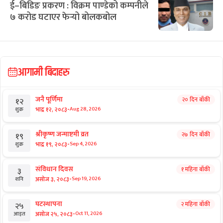
ई–बिडिङ प्रकरण : विक्रम पाण्डेको कम्पनीले
७ करोड घटाएर फेर्‍यो बोलकबोल
आगामी बिदाहरु
जनै पूर्णिमा
२० दिन बाँकी
१२
-
भाद्र १२, २०८३
Aug 28, 2026
शुक्र
श्रीकृष्ण जन्माष्टमी व्रत
२७ दिन बाँकी
१९
-
भाद्र १९, २०८३
Sep 4, 2026
शुक्र
संविधान दिवस
१ महिना बाँकी
३
-
असोज ३, २०८३
Sep 19, 2026
शनि
घटस्थापना
२ महिना बाँकी
२५
-
असोज २५, २०८३
Oct 11, 2026
आइत