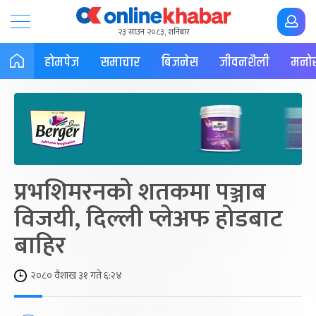
२३ साउन २०८३, शनिबार
होमपेज
समाचार
बिजनेस
जीवनशैली
मनोर
प्रभशिमरनको शतकमा पञ्जाब
विजयी, दिल्ली प्लेअफ होडबाट
बाहिर
२०८० वैशाख ३१ गते ६:२४