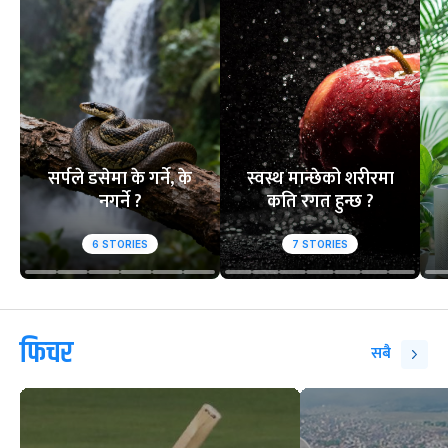
सर्पले डसेमा के गर्ने, के
स्वस्थ मान्छेको शरीरमा
नगर्ने ?
कति रगत हुन्छ ?
6
STORIES
7
STORIES
फिचर
सबै