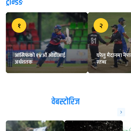
ट्रेन्डिङ
१
२
आसिफको १४औं ओडीआई
घरेलु मैदानमा नेप
अर्धशतक
स्तब्ध
वेबस्टोरिज