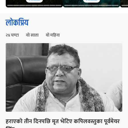
लोकप्रिय
२४ घण्टा
यो साता
यो महिना
हराएको तीन दिनपछि मृत भेटिए कपिलवस्तुका पूर्वमेयर