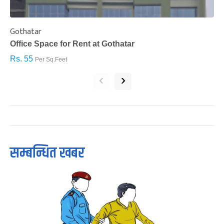
Gothatar
S
Office Space for Rent at Gothatar
H
Rs. 55
R
Per Sq.Feet
‹
›
सम्बन्धित खबर