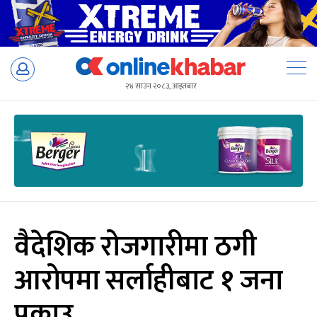
Skip
to
२४ साउन २०८३, आइतबार
content
वैदेशिक रोजगारीमा ठगी
आरोपमा सर्लाहीबाट १ जना
पक्राउ