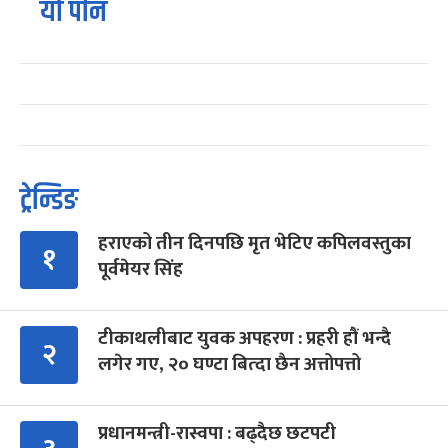
यो पनि
ट्रेन्डिङ
हराएको तीन दिनपछि मृत भेटिए कपिलवस्तुका
१
पूर्वमेयर सिंह
टीकाथलीबाट युवक अपहरण : प्रहरी हौं भन्दै
२
लगेर गए, २० घण्टा बित्दा छैन अत्तोपत्तो
प्रधानमन्त्री-रास्वपा : बढ्दैछ छटपटी