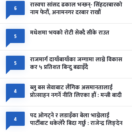
रास्वपा सांसद ढकाल भन्छन्- सिंहदरबारको
६
नाम फेरौं, अनामनगर दरबार राखौं
मधेशमा भयको रोटी सेक्दै सीके राउत
५
राजमार्ग दायाँबायाँका जग्गामा लाग्ने विकास
५
कर ५ प्रतिशत बिन्दु बढाइँदै
ब्लु बस सेवाबाट लैंगिक असमानतालाई
४
प्रोत्साहन नगर्ने नीति लिएका हौं : मन्त्री बादी
पद ओगट्ने र लडाइँका बेला भाग्नेलाई
४
पार्टीबाट धकेलेरै बिदा गर्छु : राजेन्द्र लिङ्देन