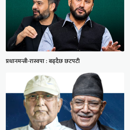
प्रधानमन्त्री-रास्वपा : बढ्दैछ छटपटी