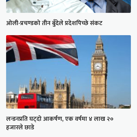
ओली-प्रचण्डको तीन बुँदेले प्रदेशपिच्छे संकट
लन्डनप्रति घट्दो आकर्षण, एक वर्षमा ४ लाख २०
हजारले छाडे