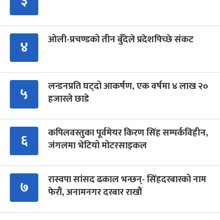
३
ओली-प्रचण्डको तीन बुँदेले प्रदेशपिच्छे संकट
४
लन्डनप्रति घट्दो आकर्षण, एक वर्षमा ४ लाख २०
५
हजारले छाडे
कपिलवस्तुका पूर्वमेयर किरण सिंह सम्पर्कविहीन,
६
जंगलमा भेटियो मोटरसाइकल
रास्वपा सांसद ढकाल भन्छन्- सिंहदरबारको नाम
७
फेरौं, अनामनगर दरबार राखौं