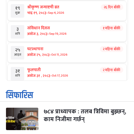
श्रीकृष्ण जन्माष्टमी व्रत
२६ दिन बाँकी
१९
-
भाद्र १९, २०८३
Sep 4, 2026
शुक्र
संविधान दिवस
१ महिना बाँकी
३
-
असोज ३, २०८३
Sep 19, 2026
शनि
घटस्थापना
२ महिना बाँकी
२५
-
असोज २५, २०८३
Oct 11, 2026
आइत
फूलपाती
२ महिना बाँकी
३१
-
असोज ३१ , २०८३
Oct 17, 2026
शनि
कार्तिक सङ्क्रान्ति
२ महिना बाँकी
१
सिफारिस
-
कार्तिक १, २०८३
Oct 18, 2026
आइत
७८४ प्राध्यापक : तलब त्रिविमा बुझ्छन्,
महानवमी
२ महिना बाँकी
३
-
काम निजीमा गर्छन्
कार्तिक ३, २०८३
Oct 20, 2026
मंगल
विजयादशमी
२ महिना बाँकी
४