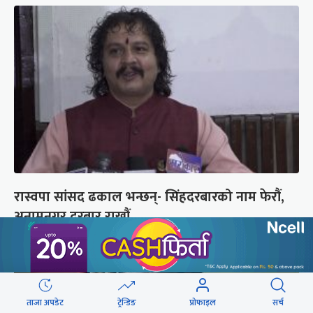
रास्वपा सांसद ढकाल भन्छन्- सिंहदरबारको नाम फेरौं,
अनामनगर दरबार राखौं
ताजा अपडेट
ट्रेन्डिङ
प्रोफाइल
सर्च