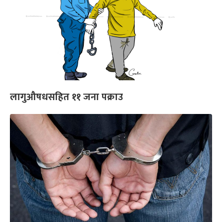
लागुऔषधसहित ११ जना पक्राउ