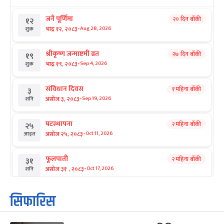
जनै पूर्णिमा
२० दिन बाँकी
१२
-
भाद्र १२, २०८३
Aug 28, 2026
शुक्र
श्रीकृष्ण जन्माष्टमी व्रत
२७ दिन बाँकी
१९
-
भाद्र १९, २०८३
Sep 4, 2026
शुक्र
संविधान दिवस
१ महिना बाँकी
३
-
असोज ३, २०८३
Sep 19, 2026
शनि
घटस्थापना
२ महिना बाँकी
२५
-
असोज २५, २०८३
Oct 11, 2026
आइत
फूलपाती
२ महिना बाँकी
३१
-
असोज ३१ , २०८३
Oct 17, 2026
शनि
कार्तिक सङ्क्रान्ति
२ महिना बाँकी
१
सिफारिस
-
कार्तिक १, २०८३
Oct 18, 2026
आइत