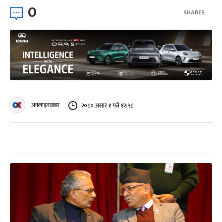
0
SHARES
अनलाइनखबर
२०८० असार १ गते १२:५८