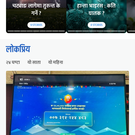
चट्याङ लागेमा तुरुन्त के
हान्ता भाइरस : कति
गर्ने ?
घातक ?
9
STORIES
8
STORIES
लोकप्रिय
२४ घण्टा
यो साता
यो महिना