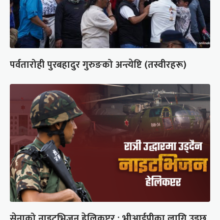
पर्वतारोही पुरबहादुर गुरुङको अन्त्येष्टि (तस्वीरहरू)
सेनाको नाइटभिजन हेलिकप्टर : भीआईपीका लागि उड्छ,