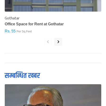
Gothatar
S
Office Space for Rent at Gothatar
H
Rs. 55
R
Per Sq.Feet
‹
›
सम्बन्धित खबर