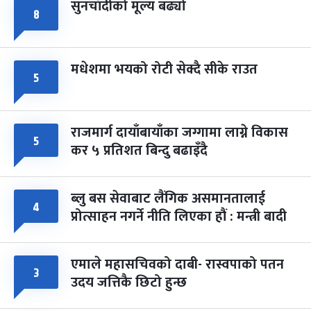
सुनचाँदीको मूल्य बढ्यो
८
मधेशमा भयको रोटी सेक्दै सीके राउत
५
राजमार्ग दायाँबायाँका जग्गामा लाग्ने विकास
५
कर ५ प्रतिशत बिन्दु बढाइँदै
ब्लु बस सेवाबाट लैंगिक असमानतालाई
४
प्रोत्साहन नगर्ने नीति लिएका हौं : मन्त्री बादी
एमाले महासचिवको दाबी- रास्वपाको पतन
३
उदय जत्तिकै छिटो हुन्छ