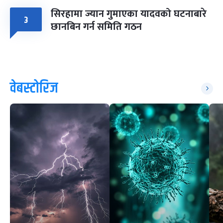
सिरहामा ज्यान गुमाएका यादवको घटनाबारे
३
छानबिन गर्न समिति गठन
वेबस्टोरिज