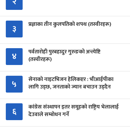
२
प्रज्ञाका तीन कुलपतिको शपथ (तस्वीरहरू)
३
पर्वतारोही पुरबहादुर गुरुङको अन्त्येष्टि
४
(तस्वीरहरू)
सेनाको नाइटभिजन हेलिकप्टर : भीआईपीका
५
लागि उड्छ, जनताको ज्यान बचाउन उड्दैन
कांग्रेस संस्थापन इतर समूहको राष्ट्रिय भेलालाई
६
देउवाले सम्बोधन गर्ने