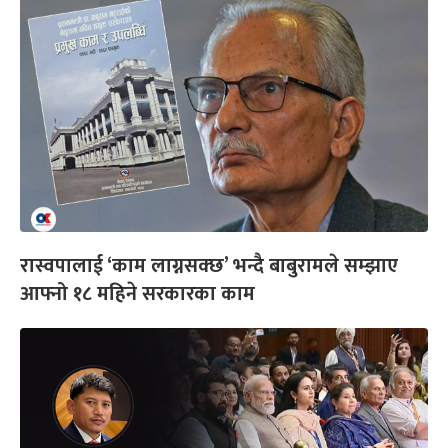
रास्वपालाई ‘काम लाग्नसक्छ’ भन्दै बाबुरामले सम्झाए
आफ्नो १८ महिने सरकारका काम