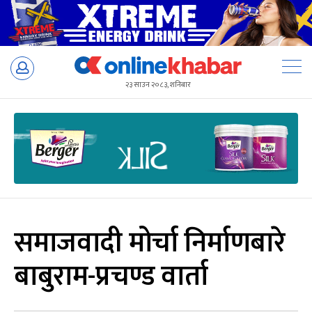
Skip
to
२३ साउन २०८३, शनिबार
content
समाजवादी मोर्चा निर्माणबारे
बाबुराम-प्रचण्ड वार्ता