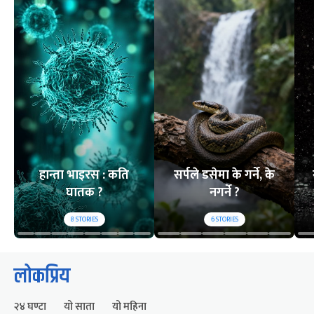
हान्ता भाइरस : कति
सर्पले डसेमा के गर्ने, के
घातक ?
नगर्ने ?
8
STORIES
6
STORIES
लोकप्रिय
२४ घण्टा
यो साता
यो महिना