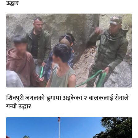
उद्धार
शिवपुरी जंगलको ढुंगामा अड्केका २ बालकलाई सेनाले
गर्‍यो उद्धार