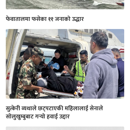
फेवातालमा फसेका ११ जनाको उद्धार
सुत्केरी व्यथाले छट्पटाएकी महिलालाई सेनाले
सोलुखुम्बुबाट गर्‍यो हवाई उद्दार