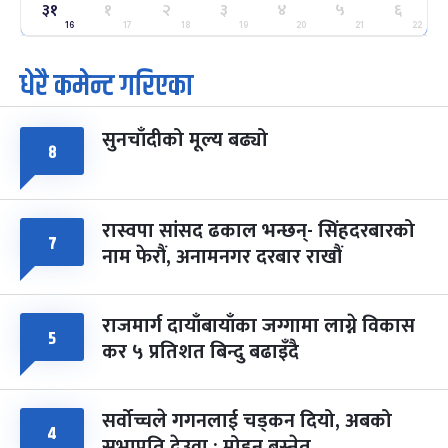
ग्याल्पो ल्होसार
७ महिना बाँकी
२५
३१
१
२
३
४
५
६
-
फाल्गुन २५, २०८३
Mar 9, 2027
मंगल
16
17
18
19
20
21
22
धेरै कमेन्ट गरिएका
पूर्णिमा व्रत
७ महिना बाँकी
७
-
चैत्र ७, २०८३
Mar 21, 2027
आइत
सुनचाँदीको मूल्य बढ्यो
फागुपूर्णिमा
७ महिना बाँकी
८
८
-
चैत्र ८, २०८३
Mar 22, 2027
सोम
रास्वपा सांसद ढकाल भन्छन्- सिंहदरबारको
७
नाम फेरौं, अनामनगर दरबार राखौं
राजमार्ग दायाँबायाँका जग्गामा लाग्ने विकास
५
कर ५ प्रतिशत बिन्दु बढाइँदै
सर्वोच्चले गगनलाई चड्कन दियो, अबको
४
सभापति देउवा : मोहन बस्नेत