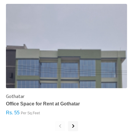
Gothatar
S
Office Space for Rent at Gothatar
H
Rs. 55
R
Per Sq.Feet
‹
›