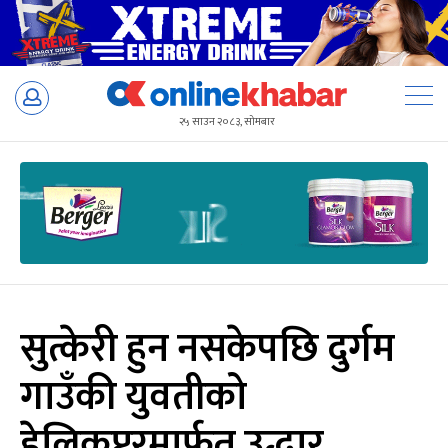
Skip
to
२५ साउन २०८३, सोमबार
content
सुत्केरी हुन नसकेपछि दुर्गम
गाउँकी युवतीको
हेलिकप्टरमार्फत उद्धार