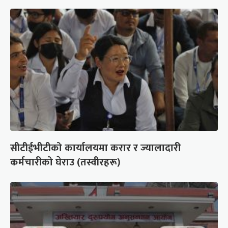
सीटीईभीटीको कार्यालयमा करार र ज्यालादारी
कर्मचारीको घेराउ (तस्वीरहरू)