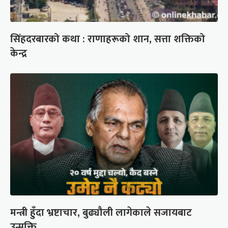
सिंहदरबारको कथा : राणाहरूको शान, सत्ता शक्तिको
केन्द्र
मन्त्री हुँदा भ्रष्टाचार, बुढ्यौली लागेकाले सजायबाट
उन्मुक्ति