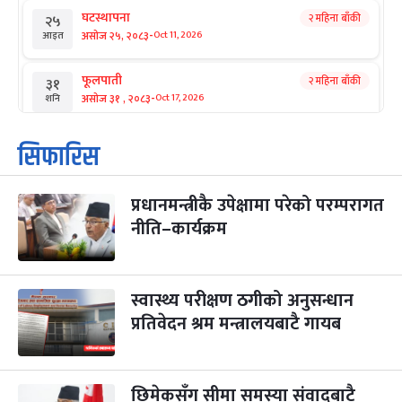
घटस्थापना
२ महिना बाँकी
२५
-
असोज २५, २०८३
Oct 11, 2026
आइत
फूलपाती
२ महिना बाँकी
३१
-
असोज ३१ , २०८३
Oct 17, 2026
शनि
कार्तिक सङ्क्रान्ति
२ महिना बाँकी
१
सिफारिस
-
कार्तिक १, २०८३
Oct 18, 2026
आइत
प्रधानमन्त्रीकै उपेक्षामा परेको परम्परागत
महानवमी
२ महिना बाँकी
३
-
नीति–कार्यक्रम
कार्तिक ३, २०८३
Oct 20, 2026
मंगल
विजयादशमी
२ महिना बाँकी
४
-
कार्तिक ४, २०८३
Oct 21, 2026
बुध
स्वास्थ्य परीक्षण ठगीको अनुसन्धान
प्रतिवेदन श्रम मन्त्रालयबाटै गायब
पापा‌ङ्कुशा एकादशी व्रत
२ महिना बाँकी
५
-
कार्तिक ५, २०८३
Oct 22, 2026
बिहि
छिमेकसँग सीमा समस्या संवादबाटै
कुकुर तिहार
३ महिना बाँकी
२२