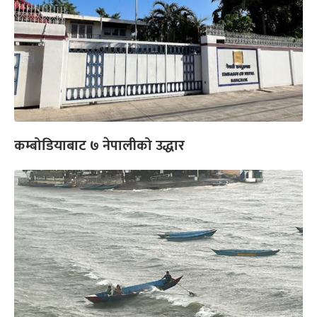
कम्बोडियाबाट ७ नेपालीको उद्धार