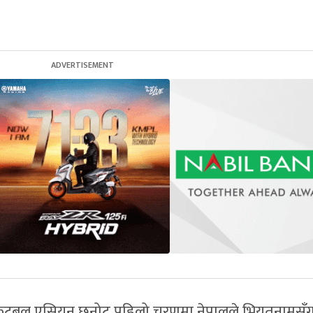
ा फुटबल एसियन छनोट पहिलो चरणमा नेपालले भियतनामसँ