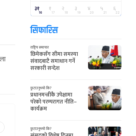
३१
१
२
३
४
५
६
16
17
18
19
20
21
22
सिफारिस
राष्ट्रिय समाचार
छिमेकसँग सीमा समस्या
िला
संवादबाटै समाधान गर्ने
सरकारी सन्देश
छुटाउनुभयो कि?
प्रधानमन्त्रीकै उपेक्षामा
परेको परम्परागत नीति–
कार्यक्रम
छुटाउनुभयो कि?
संसद्को विशेष दिनमा