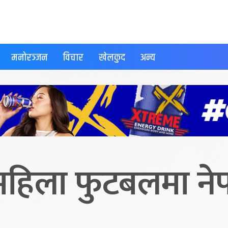
मनोरञ्जन
विचार
खेलकुद
अन्य
महिला फुटबलमा ने