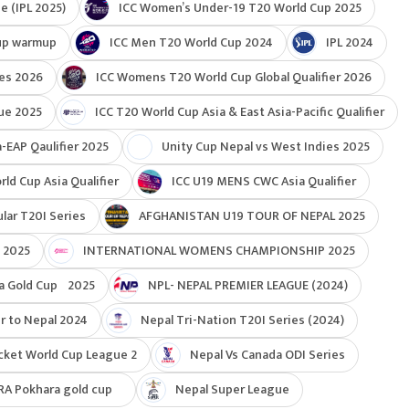
e (IPL 2025)
ICC Women’s Under-19 T20 World Cup 2025
up warmup
ICC Men T20 World Cup 2024
IPL 2024
ies 2026
ICC Womens T20 World Cup Global Qualifier 2026
ue 2025
ICC T20 World Cup Asia & East Asia-Pacific Qualifier
-EAP Qaulifier 2025
Unity Cup Nepal vs West Indies 2025
d Cup Asia Qualifier
ICC U19 MENS CWC Asia Qualifier
ar T20I Series
AFGHANISTAN U19 TOUR OF NEPAL 2025
 2025
INTERNATIONAL WOMENS CHAMPIONSHIP 2025
a Gold Cup 2025
NPL- NEPAL PREMIER LEAGUE (2024)
r to Nepal 2024
Nepal Tri-Nation T20I Series (2024)
cket World Cup League 2
Nepal Vs Canada ODI Series
RA Pokhara gold cup
Nepal Super League