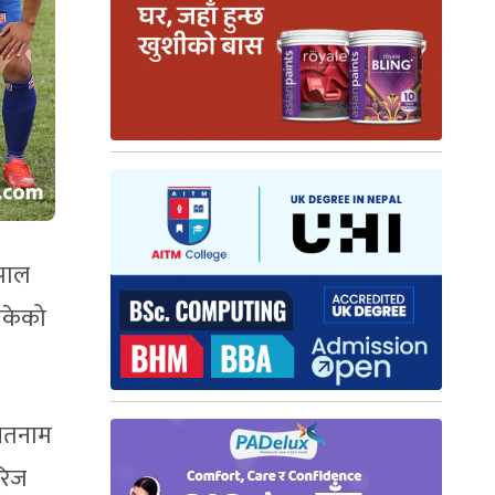
ेपाल
सकेको
ियतनाम
रिज