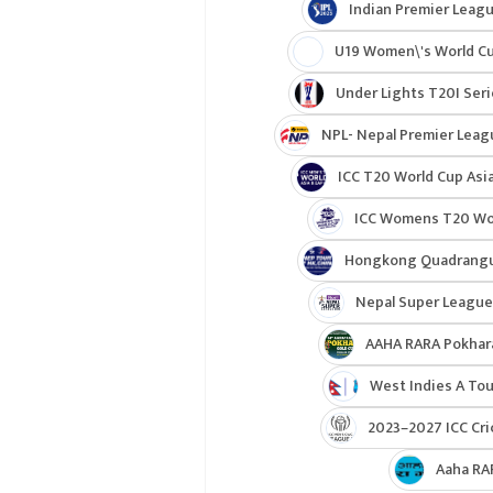
Indian Premier Leagu
U19 Women\'s World C
Under Lights T20I Ser
NPL- Nepal Premier Leag
ICC T20 World Cup Asia
ICC Womens T20 Worl
Hongkong Quadrangul
Nepal Super League
AAHA RARA Pokhar
West Indies A Tou
2023–2027 ICC Cri
Aaha RA