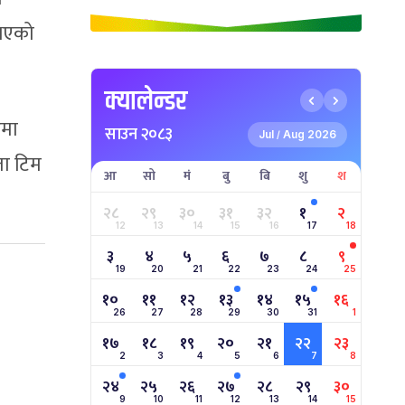
 भएको
क्यालेन्डर
हमा
साउन २०८३
Jul
Aug 2026
/
ता टिम
आ
सो
मं
बु
बि
शु
श
२८
२९
३०
३१
३२
१
२
12
13
14
15
16
17
18
३
४
५
६
७
८
९
19
20
21
22
23
24
25
१०
११
१२
१३
१४
१५
१६
26
27
28
29
30
31
1
१७
१८
१९
२०
२१
२२
२३
2
3
4
5
6
7
8
२४
२५
२६
२७
२८
२९
३०
9
10
11
12
13
14
15