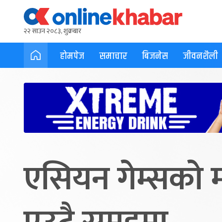
२२ साउन २०८३, शुक्रबार
होमपेज
समाचार
बिजनेस
जीवनशैली
एसियन गेम्सको 