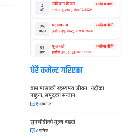
संविधान दिवस
१ महिना बाँकी
३
-
असोज ३, २०८३
Sep 19, 2026
शनि
घटस्थापना
२ महिना बाँकी
२५
-
असोज २५, २०८३
Oct 11, 2026
आइत
फूलपाती
२ महिना बाँकी
३१
-
असोज ३१ , २०८३
Oct 17, 2026
शनि
धेरै कमेन्ट गरिएका
कार्तिक सङ्क्रान्ति
२ महिना बाँकी
१
-
कार्तिक १, २०८३
Oct 18, 2026
आइत
बाम माछाको रहस्यमय जीवन : नदीका
महानवमी
२ महिना बाँकी
३
पाहुना, समुद्रका सन्तान
-
कार्तिक ३, २०८३
Oct 20, 2026
मंगल
१०
कमेन्ट
विजयादशमी
२ महिना बाँकी
४
-
कार्तिक ४, २०८३
Oct 21, 2026
बुध
सुनचाँदीको मूल्य बढ्यो
८
कमेन्ट
पापा‌ङ्कुशा एकादशी व्रत
२ महिना बाँकी
५