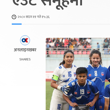
एउटै समूहमा
२०८० साउन ११ गते १५:३६
अनलाइनखबर
SHARES