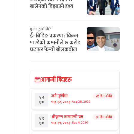
बालेनको बिझाउने दृश्य
छुटाउनुभयो कि?
ई–बिडिङ प्रकरण : विक्रम
पाण्डेको कम्पनीले ७ करोड
घटाएर फेर्‍यो बोलकबोल
आगामी बिदाहरु
जनै पूर्णिमा
२१ दिन बाँकी
१२
-
भाद्र १२, २०८३
Aug 28, 2026
शुक्र
श्रीकृष्ण जन्माष्टमी व्रत
२८ दिन बाँकी
१९
-
भाद्र १९, २०८३
Sep 4, 2026
शुक्र