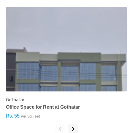
Gothatar
S
Office Space for Rent at Gothatar
H
Rs. 55
R
Per Sq.Feet
‹
›