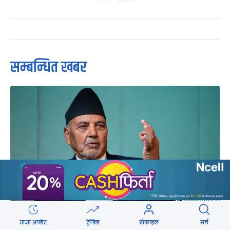
सम्बन्धित खबर
ताजा अपडेट
ट्रेन्डिङ
प्रोफाइल
सर्च
‘सरकार हुकुमी शासनतर्फ उन्मुख देखिन्छ, राज्यका