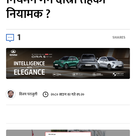
नियामक ?
1
SHARES
विजय पराजुली
२०८० साउन १२ गते १९:२०