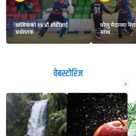
सरकारको नीति तथा कार्यक्रममा
खुम्चियो खेलकुद
ट्रेन्डिङ
१
२
आसिफको १४औं ओडीआई
घरेलु मैदानमा नेप
अर्धशतक
स्तब्ध