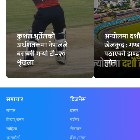
6
STORIES
7
STORIES
फिचर
सबै