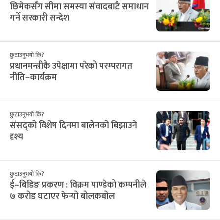
३
४
५
६
७
८
९
19
20
21
22
23
24
25
१०
११
१२
१३
१४
१५
१६
26
27
28
29
30
31
1
१७
१८
१९
२०
२१
२२
२३
2
3
4
5
6
7
8
२४
२५
२६
२७
२८
२९
३०
9
10
11
12
13
14
15
३१
१
२
३
४
५
६
16
17
18
19
20
21
22
सिफारिस
राष्ट्रिय समाचार
छिमेकसँग सीमा समस्या संवादबाटै समाधान
गर्ने सरकारी सन्देश