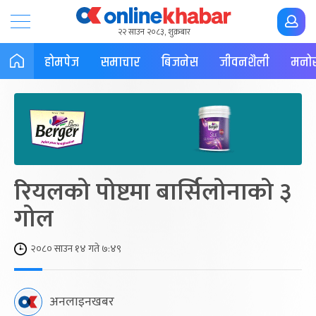
२२ साउन २०८३, शुक्रबार
होमपेज
समाचार
बिजनेस
जीवनशैली
मनोर
रियलको पोष्टमा बार्सिलोनाको ३
गोल
२०८० साउन १४ गते ७:४९
अनलाइनखबर