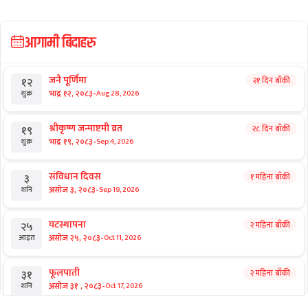
छुटाउनुभयो कि?
प्रधानमन्त्रीकै उपेक्षामा परेको परम्परागत
नीति–कार्यक्रम
छुटाउनुभयो कि?
संसद्को विशेष दिनमा बालेनको बिझाउने
दृश्य
छुटाउनुभयो कि?
ई–बिडिङ प्रकरण : विक्रम पाण्डेको कम्पनीले
७ करोड घटाएर फेर्‍यो बोलकबोल
आगामी बिदाहरु