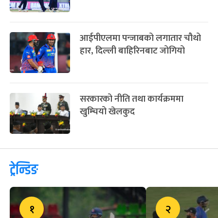
लिग टु : स्कटल्यान्डले टस जितेर
ब्याटिङ गर्दै
फिफा विश्वकपका लागि अर्जेन्टिनाको
प्रारम्भिक टोली घोषणा
लिग २ क्रिकेटमा नेपालले
स्कटल्यान्डसँग खेल्दै
आईपीएलमा पन्जाबको लगातार चौथो
हार, दिल्ली बाहिरिनबाट जोगियो