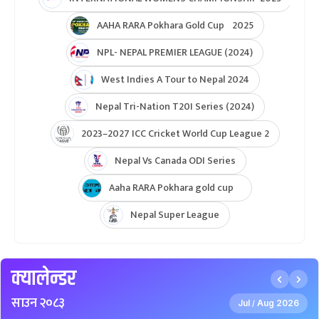
ICC T20 World Cup Asia & East Asia-Pacific Qualifier
ICC T20 World Cup Asia-EAP Qaulifier 2025
Unity Cup Nepal vs West Indies 2025
ICC Womens T20 World Cup Asia Qualifier
ICC U19 MENS CWC Asia Qualifier
Hongkong Quadrangular T20I Series
AFGHANISTAN U19 TOUR OF NEPAL 2025
Nepal Super League 2025
INTERNATIONAL WOMENS CHAMPIONSHIP 2025
AAHA RARA Pokhara Gold Cup 2025
NPL- NEPAL PREMIER LEAGUE (2024)