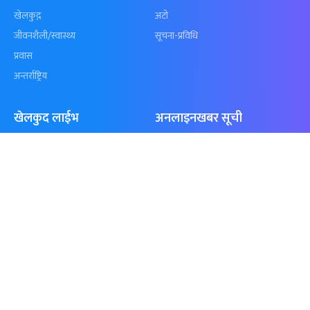
कुशल भुर्तेलको
अन्योलमा दशौँ र
अर्धशतकमा नेपालले
खेलकुद : गण्
बराबरी गर्‍यो टी–२०
पठाएको झण्डा
शृंखला
पुगेन
समाचार
विजनेस
समाज
बजार
विचार/ब्लग
पर्यटन
साहित्य
रोजगार
अन्तर्वार्ता
बैँक / वित्त
खेलकुद़़
अटो
जीवनशैली/स्वास्थ्य
सूचना-प्रविधि
प्रवास