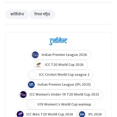
बार्सिलोना
रियल मड्रिड