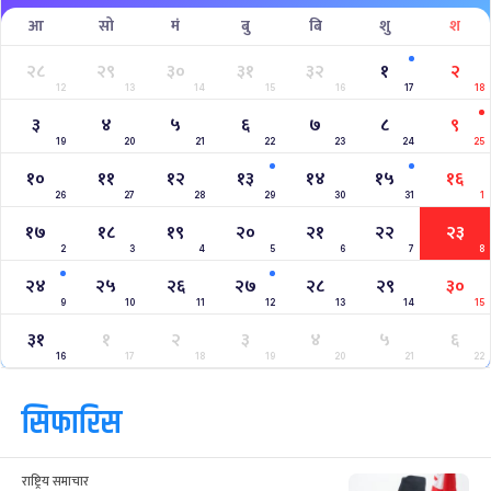
West Indies A Tour to Nepal 2024
Nepal Tri-Nation T20I Series (2024)
2023–2027 ICC Cricket World Cup League 2
Nepal Vs Canada ODI Series
Aaha RARA Pokhara gold cup
Nepal Super League
क्यालेन्डर
साउन २०८३
Jul
Aug 2026
/
आ
सो
मं
बु
बि
शु
श
२८
२९
३०
३१
३२
१
२
12
13
14
15
16
17
18