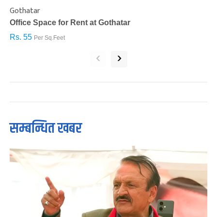
Gothatar
S
Office Space for Rent at Gothatar
H
Rs. 55
R
Per Sq.Feet
‹
›
सम्बन्धित खबर