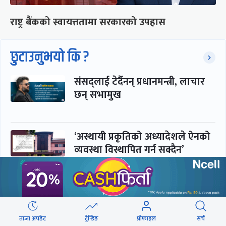
राष्ट्र बैंकको स्वायत्ततामा सरकारको उपहास
छुटाउनुभयो कि ?
संसद्लाई टेर्दैनन् प्रधानमन्त्री, लाचार
छन् सभामुख
‘अस्थायी प्रकृतिको अध्यादेशले ऐनको
व्यवस्था विस्थापित गर्न सक्दैन’
सरकार-प्रसाईं लुकामारी : छिनमै
पक्राउ, तुरुन्तै रिहा
ताजा अपडेट
ट्रेन्डिङ
प्रोफाइल
सर्च