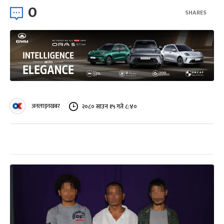
0
SHARES
अनलाइनखबर
२०८० साउन १५ गते ८:४०