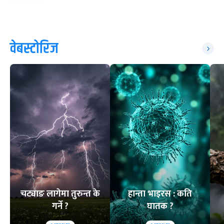
वेबस्टोरिज
चट्याङ लागेमा तुरुन्त के
हान्ता भाइरस : कति
गर्ने ?
घातक ?