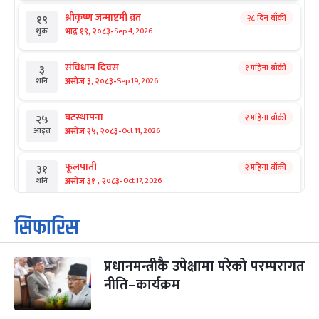
श्रीकृष्ण जन्माष्टमी व्रत
२८ दिन बाँकी
१९
-
भाद्र १९, २०८३
Sep 4, 2026
शुक्र
संविधान दिवस
१ महिना बाँकी
३
-
असोज ३, २०८३
Sep 19, 2026
शनि
घटस्थापना
२ महिना बाँकी
२५
-
असोज २५, २०८३
Oct 11, 2026
आइत
फूलपाती
२ महिना बाँकी
३१
-
असोज ३१ , २०८३
Oct 17, 2026
शनि
कार्तिक सङ्क्रान्ति
२ महिना बाँकी
१
सिफारिस
-
कार्तिक १, २०८३
Oct 18, 2026
आइत
प्रधानमन्त्रीकै उपेक्षामा परेको परम्परागत
महानवमी
२ महिना बाँकी
३
-
नीति–कार्यक्रम
कार्तिक ३, २०८३
Oct 20, 2026
मंगल
विजयादशमी
२ महिना बाँकी