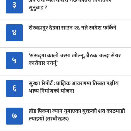
अब सर्वोच्चले कसरी गर्छ कांग्रेस विवादको
३
सुनुवाइ ?
शेरबहादुर देउवा साउन २६ गते स्वदेश फर्किने
४
‘संसद्‍मा कालो चस्मा खोल्नू, बैठक चल्दा सेयर
५
कारोबार नगर्नू’
सुरक्षा रिपोर्ट : प्राज्ञिक आवरणमा तिब्बत पक्षीय
६
भाष्य निर्माणको योजना
ब्रोड पिकमा ज्यान गुमाएका युक्तको शव काठमाडौं
७
ल्याइयो (तस्वीरहरू)