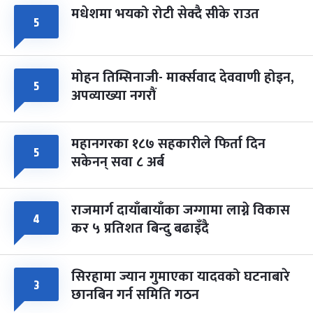
मधेशमा भयको रोटी सेक्दै सीके राउत
५
मोहन तिम्सिनाजी- मार्क्सवाद देववाणी होइन,
५
अपव्याख्या नगरौं
महानगरका १८७ सहकारीले फिर्ता दिन
५
सकेनन् सवा ८ अर्ब
राजमार्ग दायाँबायाँका जग्गामा लाग्ने विकास
४
कर ५ प्रतिशत बिन्दु बढाइँदै
सिरहामा ज्यान गुमाएका यादवको घटनाबारे
३
छानबिन गर्न समिति गठन