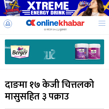
Skip
to
२२ साउन २०८३, शुक्रबार
content
दाङमा १७ केजी चित्तलको
मासुसहित ३ पक्राउ