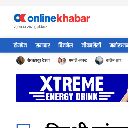
Skip
to
content
२३ साउन २०८३, शनिबार
होमपेज
समाचार
बिजनेस
जीवनशैली
मनोरञ्ज
शेरबहादुर देउवा
एमाले-संकट
बालेन शाह