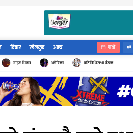
न
विचार
खेलकुद
अन्य
पात्रो
नाइट भिजन
अमेरिका
प्रतिनिधिसभा बैठक