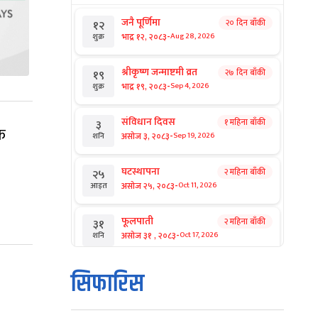
जनै पूर्णिमा
२० दिन बाँकी
१२
-
भाद्र १२, २०८३
Aug 28, 2026
शुक्र
श्रीकृष्ण जन्माष्टमी व्रत
२७ दिन बाँकी
१९
-
भाद्र १९, २०८३
Sep 4, 2026
शुक्र
संविधान दिवस
१ महिना बाँकी
३
फ
-
असोज ३, २०८३
Sep 19, 2026
शनि
घटस्थापना
२ महिना बाँकी
२५
-
असोज २५, २०८३
Oct 11, 2026
आइत
फूलपाती
२ महिना बाँकी
३१
-
असोज ३१ , २०८३
Oct 17, 2026
शनि
कार्तिक सङ्क्रान्ति
२ महिना बाँकी
१
सिफारिस
-
कार्तिक १, २०८३
Oct 18, 2026
आइत