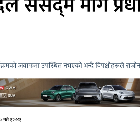
ले संसद्‌मै मागे प्रध
क्रमको जवाफमा उपस्थित नभएको भन्दै विपक्षीहरूले राजीना
० गते १२:४३