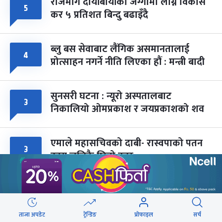
राजमार्ग दायाँबायाँका जग्गामा लाग्ने विकास
५
कर ५ प्रतिशत बिन्दु बढाइँदै
ब्लु बस सेवाबाट लैंगिक असमानतालाई
४
प्रोत्साहन नगर्ने नीति लिएका हौं : मन्त्री बादी
सुनसरी घटना : न्यूरो अस्पतालबाट
३
निकालियो ओमप्रकाश र जयप्रकाशको शव
एमाले महासचिवको दाबी- रास्वपाको पतन
३
उदय जत्तिकै छिटो हुन्छ
वेबस्टोरिज
ताजा अपडेट
ट्रेन्डिङ
प्रोफाइल
सर्च