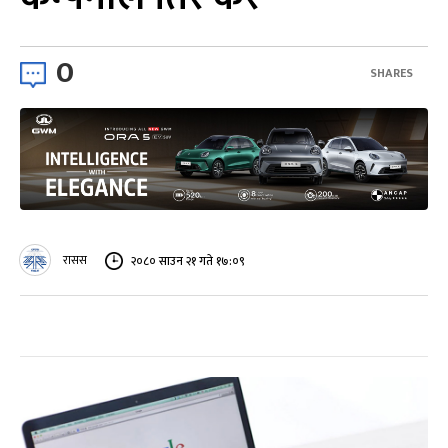
0
SHARES
रासस
२०८० साउन २१ गते १७:०९