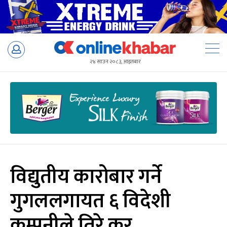
Skip
to
२४ साउन २०८३, आइतबार
content
विद्युतीय कारोबार गर्ने
गुगललगायत ६ विदेशी
कम्पनीले तिरे कर