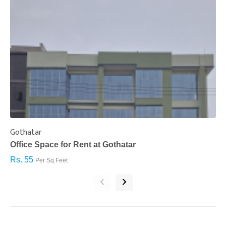
Gothatar
S
Office Space for Rent at Gothatar
H
Rs. 55
R
Per Sq.Feet
‹
›