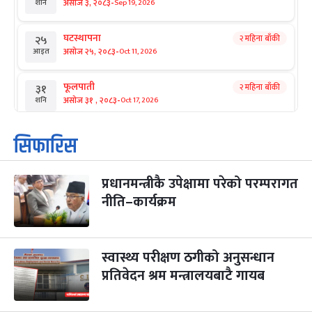
-
असोज ३, २०८३
Sep 19, 2026
शनि
घटस्थापना
२ महिना बाँकी
२५
-
असोज २५, २०८३
Oct 11, 2026
आइत
फूलपाती
२ महिना बाँकी
३१
-
असोज ३१ , २०८३
Oct 17, 2026
शनि
कार्तिक सङ्क्रान्ति
२ महिना बाँकी
१
सिफारिस
-
कार्तिक १, २०८३
Oct 18, 2026
आइत
प्रधानमन्त्रीकै उपेक्षामा परेको परम्परागत
महानवमी
२ महिना बाँकी
३
-
नीति–कार्यक्रम
कार्तिक ३, २०८३
Oct 20, 2026
मंगल
विजयादशमी
२ महिना बाँकी
४
-
कार्तिक ४, २०८३
Oct 21, 2026
बुध
स्वास्थ्य परीक्षण ठगीको अनुसन्धान
प्रतिवेदन श्रम मन्त्रालयबाटै गायब
पापा‌ङ्कुशा एकादशी व्रत
२ महिना बाँकी
५
-
कार्तिक ५, २०८३
Oct 22, 2026
बिहि