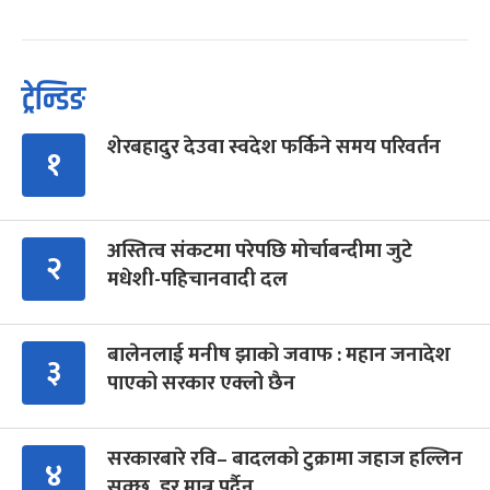
ट्रेन्डिङ
शेरबहादुर देउवा स्वदेश फर्किने समय परिवर्तन
१
अस्तित्व संकटमा परेपछि मोर्चाबन्दीमा जुटे
२
मधेशी-पहिचानवादी दल
बालेनलाई मनीष झाको जवाफ : महान जनादेश
३
पाएको सरकार एक्लो छैन
सरकारबारे रवि– बादलको टुक्रामा जहाज हल्लिन
४
सक्छ, डर मान्नु पर्दैन