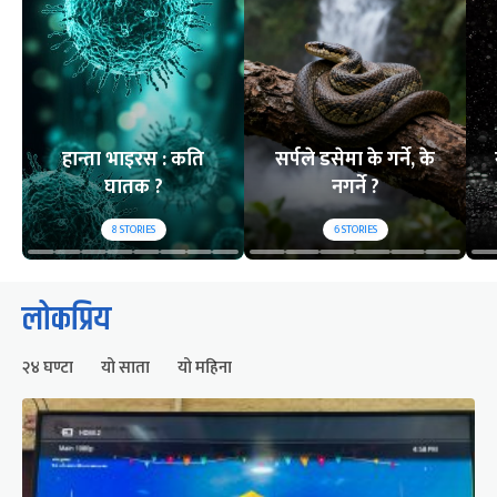
हान्ता भाइरस : कति
सर्पले डसेमा के गर्ने, के
घातक ?
नगर्ने ?
8
STORIES
6
STORIES
लोकप्रिय
२४ घण्टा
यो साता
यो महिना