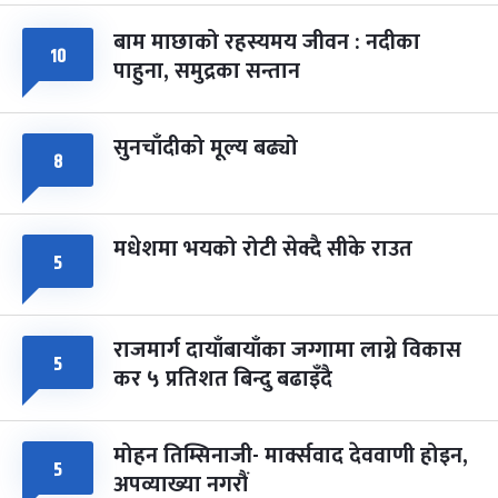
बाम माछाको रहस्यमय जीवन : नदीका
फागुपूर्णिमा
१०
७ महिना बाँकी
८
पाहुना, समुद्रका सन्तान
-
चैत्र ८, २०८३
Mar 22, 2027
सोम
सुनचाँदीको मूल्य बढ्यो
८
मधेशमा भयको रोटी सेक्दै सीके राउत
५
राजमार्ग दायाँबायाँका जग्गामा लाग्ने विकास
५
कर ५ प्रतिशत बिन्दु बढाइँदै
मोहन तिम्सिनाजी- मार्क्सवाद देववाणी होइन,
५
अपव्याख्या नगरौं