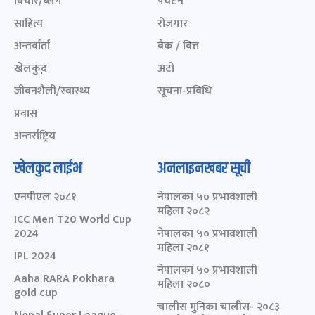
विचार/ब्लग
पर्यटन
साहित्य
रोजगार
अन्तर्वार्ता
बैंक / वित्त
खेलकुद़़
अटो
जीवनशैली/स्वास्थ्य
सूचना-प्रविधि
प्रवास
अन्तर्राष्ट्रिय
खेलकुद लाईभ
अनलाइनखबर सूची
एनपीएल २०८१
नेपालका ५० प्रभावशाली
महिला २०८२
ICC Men T20 World Cup
2024
नेपालका ५० प्रभावशाली
महिला २०८१
IPL 2024
नेपालका ५० प्रभावशाली
Aaha RARA Pokhara
महिला २०८०
gold cup
चालीस मुनिका चालीस- २०८३