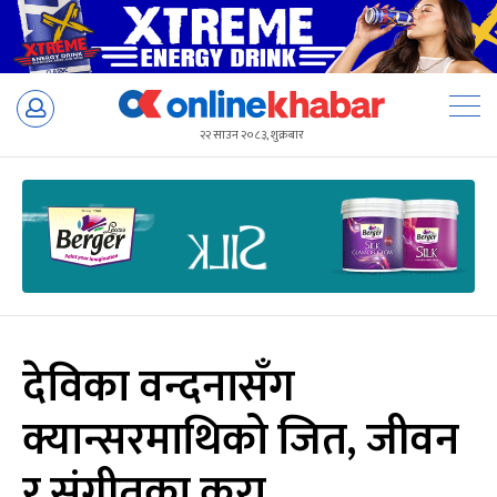
Skip
to
२२ साउन २०८३, शुक्रबार
content
देविका वन्दनासँग
क्यान्सरमाथिको जित, जीवन
र संगीतका कुरा