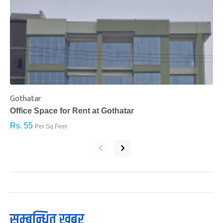
Gothatar
S
Office Space for Rent at Gothatar
H
Rs. 55
R
Per Sq.Feet
‹
›
सम्बन्धित खबर