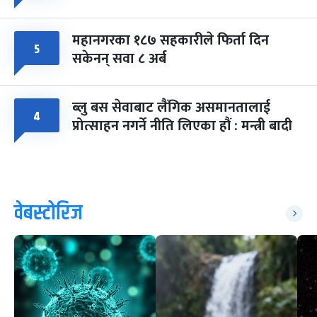
महानगरका १८७ सहकारीले फिर्ता दिन
५
सकेनन् सवा ८ अर्ब
ब्लु बस सेवाबाट लैंगिक असमानतालाई
४
प्रोत्साहन नगर्ने नीति लिएका हौं : मन्त्री बादी
वेबस्टोरिज