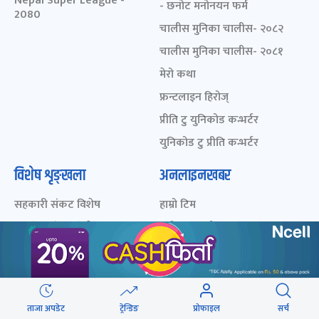
Nepal Super League -
- छनोट मनोनयन फर्म
2080
चालीस मुनिका चालीस- २०८२
चालीस मुनिका चालीस- २०८१
मेरो कथा
फ्रन्टलाइन हिरोज्
प्रीति टु युनिकोड कन्भर्टर
युनिकोड टु प्रीति कन्भर्टर
विशेष शृङ्खला
अनलाइनखबर
सहकारी संकट विशेष
हाम्रो टिम
लघुवित्त संकट विशेष
प्रयोगका सर्त
संसद् विघटन विशेष
विज्ञापन
निर्वाचन २०७४
प्राइभेसी पोलिसी
स्थानीय चुनाव २०७९
सम्पर्क
ताजा अपडेट
ट्रेन्डिङ
प्रोफाइल
सर्च
निर्वाचन २०७९