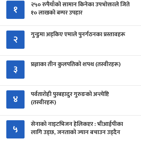
२५० रुपैयाँको सामान किनेका उपभोक्ताले जिते
१
१० लाखको बम्पर उपहार
गुन्डुमा अड्किए एमाले पुनर्गठनका प्रस्तावहरू
२
प्रज्ञाका तीन कुलपतिको शपथ (तस्वीरहरू)
३
पर्वतारोही पुरबहादुर गुरुङको अन्त्येष्टि
४
(तस्वीरहरू)
सेनाको नाइटभिजन हेलिकप्टर : भीआईपीका
५
लागि उड्छ, जनताको ज्यान बचाउन उड्दैन