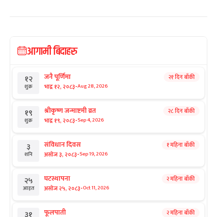
आगामी बिदाहरु
जनै पूर्णिमा
२१ दिन बाँकी
१२
-
भाद्र १२, २०८३
Aug 28, 2026
शुक्र
श्रीकृष्ण जन्माष्टमी व्रत
२८ दिन बाँकी
१९
-
भाद्र १९, २०८३
Sep 4, 2026
शुक्र
संविधान दिवस
१ महिना बाँकी
३
-
असोज ३, २०८३
Sep 19, 2026
शनि
घटस्थापना
२ महिना बाँकी
२५
-
असोज २५, २०८३
Oct 11, 2026
आइत
फूलपाती
२ महिना बाँकी
३१