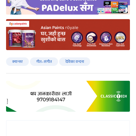
क्यान्सर
गीत–संगीत
देविका वन्दना