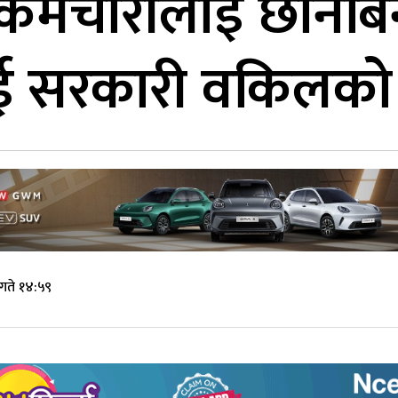
र्मचारीलाई छानबिन 
ई सरकारी वकिलको प
गते १४:५९