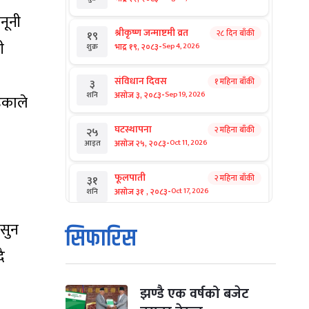
नूनी
श्रीकृष्ण जन्माष्टमी व्रत
२८ दिन बाँकी
१९
ी
-
भाद्र १९, २०८३
Sep 4, 2026
शुक्र
संविधान दिवस
१ महिना बाँकी
३
-
असोज ३, २०८३
Sep 19, 2026
शनि
हेकाले
घटस्थापना
२ महिना बाँकी
२५
-
असोज २५, २०८३
Oct 11, 2026
आइत
फूलपाती
२ महिना बाँकी
३१
-
असोज ३१ , २०८३
Oct 17, 2026
शनि
 सुन
कार्तिक सङ्क्रान्ति
२ महिना बाँकी
१
सिफारिस
-
कार्तिक १, २०८३
Oct 18, 2026
आइत
ै
महानवमी
२ महिना बाँकी
३
-
कार्तिक ३, २०८३
Oct 20, 2026
मंगल
झण्डै एक वर्षको बजेट