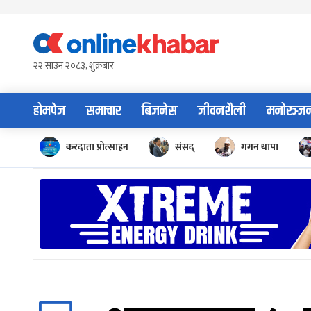
Skip
to
content
२२ साउन २०८३, शुक्रबार
होमपेज
समाचार
बिजनेस
जीवनशैली
मनोरञ्ज
करदाता प्रोत्साहन
संसद्
गगन थापा