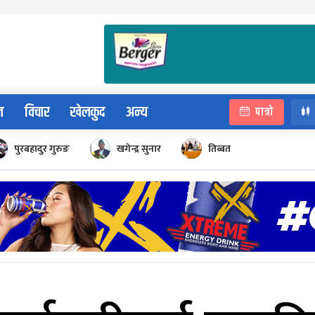
न
विचार
खेलकुद
अन्य
पात्रो
पुरबहादुर गुरुङ
खगेन्द्र सुनार
तिब्बत