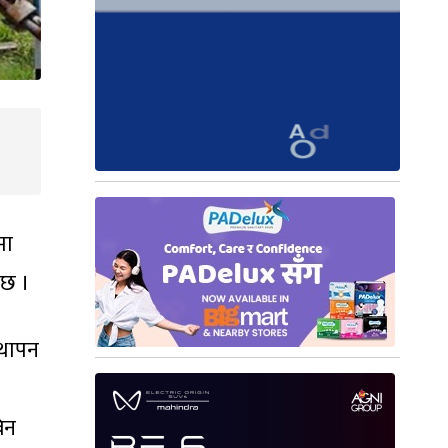
मा
 छ ।
्थापन
बिन