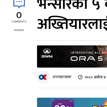
भन्सारका ५ क
0
अख्तियारला
COMMENTS
SHARES
अनलाइनखबर
२०८० असोज ४ 