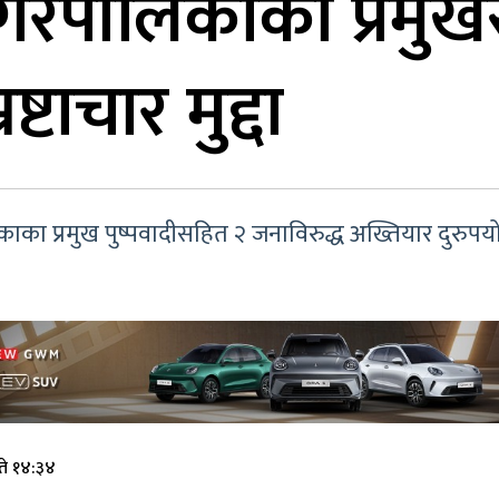
गरपालिकाका प्रमु
ष्टाचार मुद्दा
ाका प्रमुख पुष्पवादीसहित २ जनाविरुद्ध अख्तियार दुरु
ते १४:३४