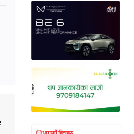
र
आगामी बिदाहरु