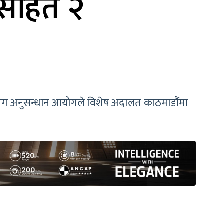
खसहित २
पयोग अनुसन्धान आयोगले विशेष अदालत काठमाडौंमा