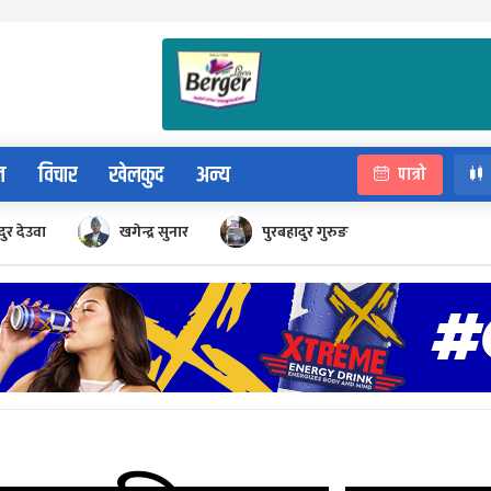
न
विचार
खेलकुद
अन्य
पात्रो
ुर देउवा
खगेन्द्र सुनार
पुरबहादुर गुरुङ