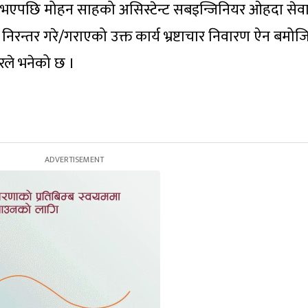
भएपछि मोहन साहको असिस्टेन्ट सबइन्जिनियर ओहदा सेव
रन्तर गरे/गराएको उक्त कार्य भ्रष्टाचार निवारण ऐन बमो
रले भनेको छ ।