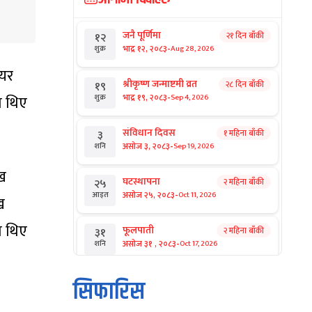
जनै पूर्णिमा
२१ दिन बाँकी
१२
-
भाद्र १२, २०८३
Aug 28, 2026
शुक्र
ायर
श्रीकृष्ण जन्माष्टमी व्रत
२८ दिन बाँकी
१९
-
भाद्र १९, २०८३
ा थिए
Sep 4, 2026
शुक्र
संविधान दिवस
१ महिना बाँकी
३
-
असोज ३, २०८३
Sep 19, 2026
शनि
ुख
घटस्थापना
२ महिना बाँकी
२५
-
असोज २५, २०८३
Oct 11, 2026
आइत
ख
ा थिए
फूलपाती
२ महिना बाँकी
३१
-
असोज ३१ , २०८३
Oct 17, 2026
शनि
कार्तिक सङ्क्रान्ति
२ महिना बाँकी
१
सिफारिस
-
कार्तिक १, २०८३
Oct 18, 2026
आइत