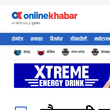
Skip
to
content
२२ साउन २०८३, शुक्रबार
होमपेज
समाचार
बिजनेस
जीवनशैली
मनोरञ्ज
संसद्
काँग्रेस
गगन थापा
शेरबहाद