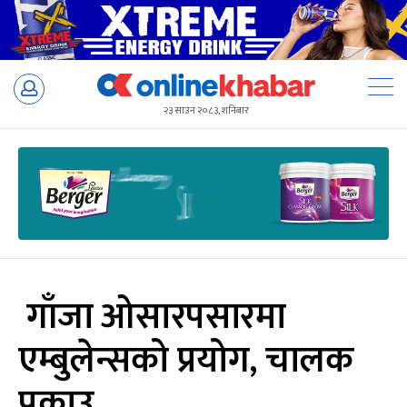
Skip
to
२३ साउन २०८३, शनिबार
content
गाँजा ओसारपसारमा
एम्बुलेन्सको प्रयोग, चालक
पक्राउ