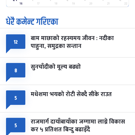
-
फाल्गुन २५, २०८३
Mar 9, 2027
मंगल
16
17
18
19
20
21
22
धेरै कमेन्ट गरिएका
पूर्णिमा व्रत
७ महिना बाँकी
७
-
चैत्र ७, २०८३
Mar 21, 2027
आइत
बाम माछाको रहस्यमय जीवन : नदीका
फागुपूर्णिमा
१२
७ महिना बाँकी
८
पाहुना, समुद्रका सन्तान
-
चैत्र ८, २०८३
Mar 22, 2027
सोम
सुनचाँदीको मूल्य बढ्यो
८
मधेशमा भयको रोटी सेक्दै सीके राउत
५
राजमार्ग दायाँबायाँका जग्गामा लाग्ने विकास
५
कर ५ प्रतिशत बिन्दु बढाइँदै