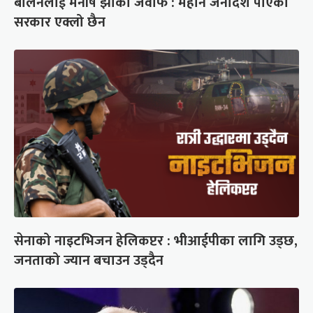
बालेनलाई मनीष झाको जवाफ : महान जनादेश पाएको
सरकार एक्लो छैन
सेनाको नाइटभिजन हेलिकप्टर : भीआईपीका लागि उड्छ,
जनताको ज्यान बचाउन उड्दैन