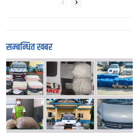
‹
›
सम्बन्धित खबर