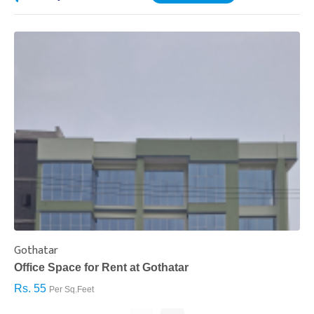
Gothatar
S
Office Space for Rent at Gothatar
H
Rs. 55
R
Per Sq.Feet