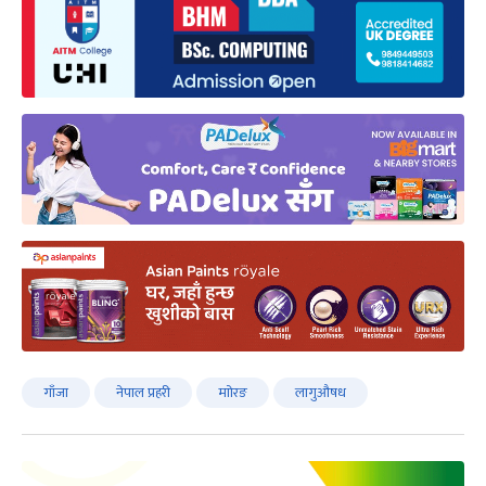
गाँजा
नेपाल प्रहरी
माोरङ
लागुऔषध