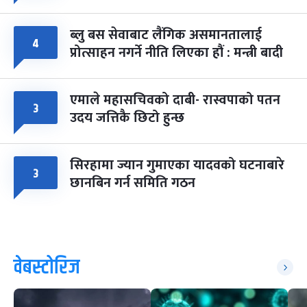
ब्लु बस सेवाबाट लैंगिक असमानतालाई
४
प्रोत्साहन नगर्ने नीति लिएका हौं : मन्त्री बादी
एमाले महासचिवको दाबी- रास्वपाको पतन
३
उदय जत्तिकै छिटो हुन्छ
सिरहामा ज्यान गुमाएका यादवको घटनाबारे
३
छानबिन गर्न समिति गठन
वेबस्टोरिज