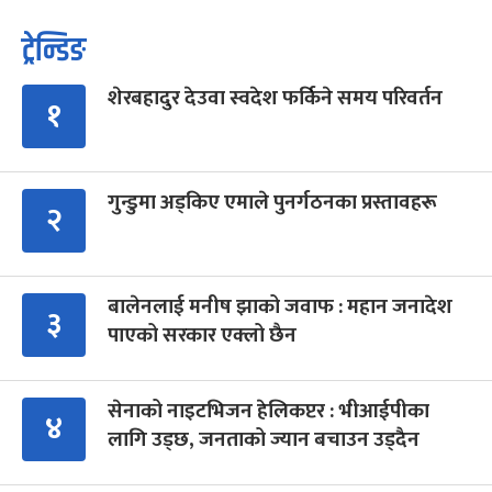
ट्रेन्डिङ
शेरबहादुर देउवा स्वदेश फर्किने समय परिवर्तन
१
गुन्डुमा अड्किए एमाले पुनर्गठनका प्रस्तावहरू
२
बालेनलाई मनीष झाको जवाफ : महान जनादेश
३
पाएको सरकार एक्लो छैन
सेनाको नाइटभिजन हेलिकप्टर : भीआईपीका
४
लागि उड्छ, जनताको ज्यान बचाउन उड्दैन