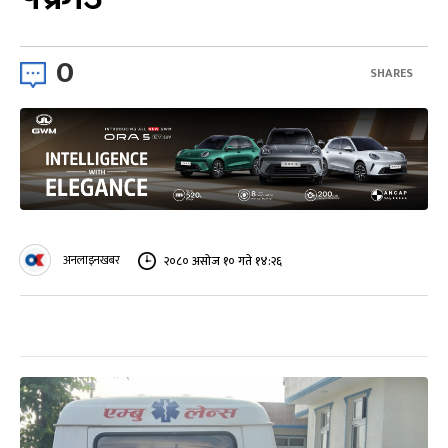
0
SHARES
अनलाइनखबर
२०८० असोज १० गते १४:२६