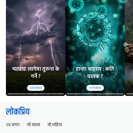
चट्याङ लागेमा तुरुन्त के
हान्ता भाइरस : कति
गर्ने ?
घातक ?
9
STORIES
8
STORIES
लोकप्रिय
२४ घण्टा
यो साता
यो महिना