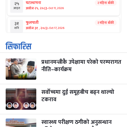
घटस्थापना
२ महिना बाँकी
२५
-
असोज २५, २०८३
Oct 11, 2026
आइत
फूलपाती
२ महिना बाँकी
३१
-
असोज ३१ , २०८३
Oct 17, 2026
शनि
कार्तिक सङ्क्रान्ति
२ महिना बाँकी
१
सिफारिस
-
कार्तिक १, २०८३
Oct 18, 2026
आइत
प्रधानमन्त्रीकै उपेक्षामा परेको परम्परागत
महानवमी
२ महिना बाँकी
३
-
नीति–कार्यक्रम
कार्तिक ३, २०८३
Oct 20, 2026
मंगल
विजयादशमी
२ महिना बाँकी
४
-
कार्तिक ४, २०८३
Oct 21, 2026
बुध
सर्वोच्चमा दुई समूहबीच बढ्न थाल्यो
टकराव
पापा‌ङ्कुशा एकादशी व्रत
२ महिना बाँकी
५
-
कार्तिक ५, २०८३
Oct 22, 2026
बिहि
स्वास्थ्य परीक्षण ठगीको अनुसन्धान
कुकुर तिहार
३ महिना बाँकी
२२