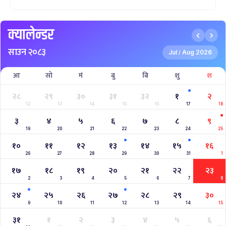
क्यालेन्डर
साउन २०८३
Jul
Aug 2026
/
आ
सो
मं
बु
बि
शु
श
२८
२९
३०
३१
३२
१
२
12
13
14
15
16
17
18
३
४
५
६
७
८
९
19
20
21
22
23
24
25
१०
११
१२
१३
१४
१५
१६
26
27
28
29
30
31
1
१७
१८
१९
२०
२१
२२
२३
2
3
4
5
6
7
8
२४
२५
२६
२७
२८
२९
३०
9
10
11
12
13
14
15
३१
१
२
३
४
५
६