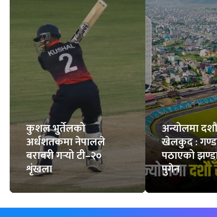
कुशल भुर्तेलको
अन्योलमा दशौँ र
अर्धशतकमा नेपालले
खेलकुद : गण्
बराबरी गर्‍यो टी–२०
पठाएको झण्डा
शृंखला
पुगेन