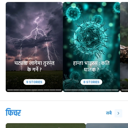
चट्याङ लागेमा तुरुन्त
हान्ता भाइरस : कति
के गर्ने ?
घातक ?
9
STORIES
8
STORIES
फिचर
सबै