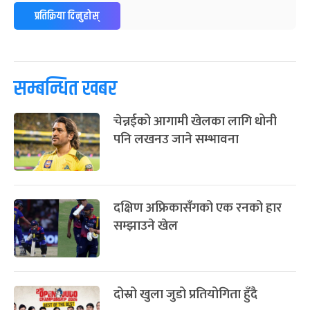
-
फाल्गुन २५, २०८३
Mar 9, 2027
मंगल
प्रतिक्रिया दिनुहोस्
पूर्णिमा व्रत
७ महिना बाँकी
७
-
चैत्र ७, २०८३
Mar 21, 2027
आइत
सम्बन्धित खबर
फागुपूर्णिमा
७ महिना बाँकी
८
-
चैत्र ८, २०८३
Mar 22, 2027
सोम
चेन्नईको आगामी खेलका लागि धोनी
पनि लखनउ जाने सम्भावना
दक्षिण अफ्रिकासँगको एक रनको हार
सम्झाउने खेल
दोस्रो खुला जुडो प्रतियोगिता हुँदै