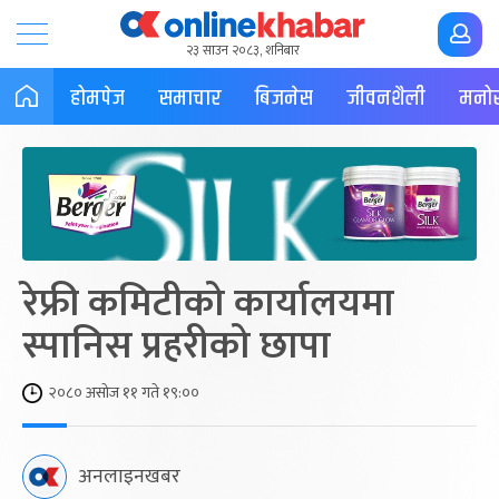
२३ साउन २०८३, शनिबार
होमपेज
समाचार
बिजनेस
जीवनशैली
मनोर
रेफ्री कमिटीको कार्यालयमा
स्पानिस प्रहरीको छापा
२०८० असोज ११ गते १९:००
अनलाइनखबर