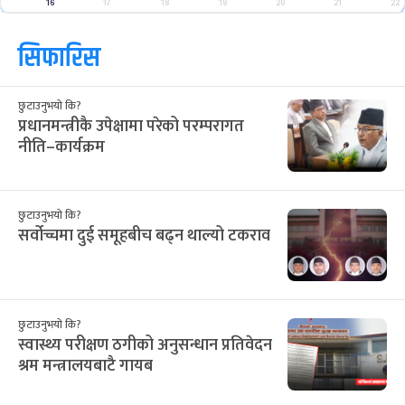
16
17
18
19
20
21
22
सिफारिस
छुटाउनुभयो कि?
प्रधानमन्त्रीकै उपेक्षामा परेको परम्परागत
नीति–कार्यक्रम
छुटाउनुभयो कि?
सर्वोच्चमा दुई समूहबीच बढ्न थाल्यो टकराव
छुटाउनुभयो कि?
स्वास्थ्य परीक्षण ठगीको अनुसन्धान प्रतिवेदन
श्रम मन्त्रालयबाटै गायब