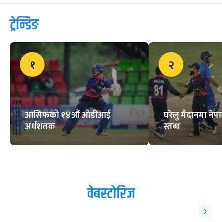
ट्रेन्डिङ
१
२
आसिफको १४औं ओडीआई
घरेलु मैदानमा नेप
अर्धशतक
स्तब्ध
वेबस्टोरिज