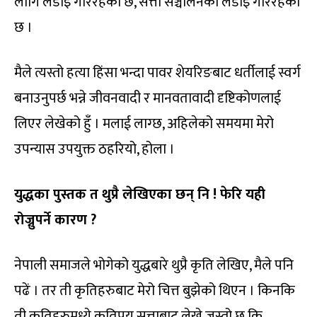
लागि लडाइँ गरिरहेको छ, सत्ता सञ्चालनको लडाइँ गरिरहेको
छ ।
मैले त्यस्तो हत्या हिंसा भन्दा पावर शेयरिङबाट धर्तीलाई स्वर्ग
बनाउनुपर्छ भन्ने जीवनवादी र मानवतावादी दृष्टिकोणलाई
लिएर लेखेको हुँ । मलाई लाग्छ, अहिलेको समयमा मेरो
उपन्यास उपयुक्त ठहरियो, होला ।
युद्धका पुस्तक त थुप्रै लेखिएका छन् नि ! फेरि यही
रोज्नुपर्ने कारण ?
नेपाली समाजले भोगेको युद्धबारे थुप्रै कृति लेखिए, मैले पनि
पढें । तर ती कृतिहरुबाट मेरो चित्त बुझेको थिएन । किनकि
ती कृतिहरुमध्ये कतिपय सत्ताबाट लेखे जस्तो छ कि