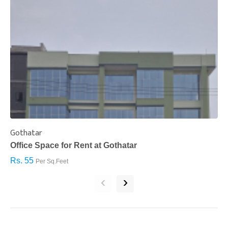
Gothatar
S
Office Space for Rent at Gothatar
H
Rs. 55
R
Per Sq.Feet
‹
›