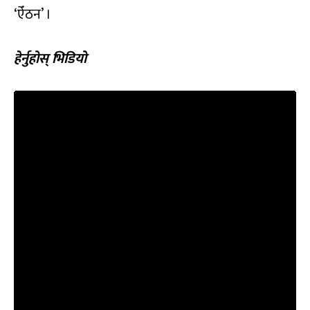
‘ऐँठन’ ।
हेर्नुहोस् भिडियो