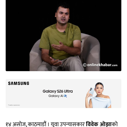
१४ असोज, काठमाडौं । युवा उपन्यासकार
विवेक ओझा
को