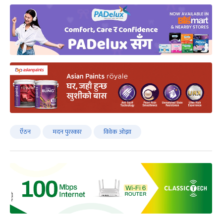
ऐँठन
मदन पुरस्कार
विवेक ओझा