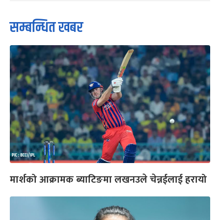
सम्बन्धित खबर
मार्शको आक्रामक ब्याटिङमा लखनउले चेन्नईलाई हरायो