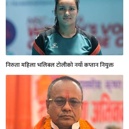
निरुता महिला भलिबल टोलीको नयाँ कप्तान नियुक्त