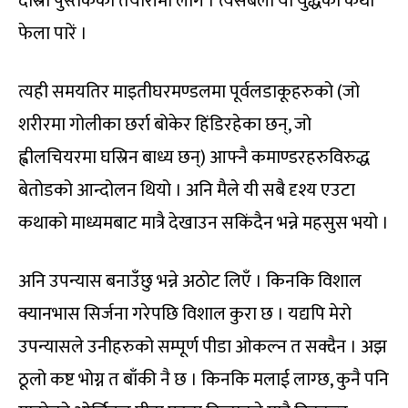
दोस्रो पुस्तकको तयारीमा लागें । त्यसबेला यो युद्धको कथा
फेला पारें ।
त्यही समयतिर माइतीघरमण्डलमा पूर्वलडाकूहरुको (जो
शरीरमा गोलीका छर्रा बोकेर हिंडिरहेका छन्, जो
ह्वीलचियरमा घस्रिन बाध्य छन्) आफ्नै कमाण्डरहरुविरुद्ध
बेतोडको आन्दोलन थियो । अनि मैले यी सबै दृश्य एउटा
कथाको माध्यमबाट मात्रै देखाउन सकिंदैन भन्ने महसुस भयो ।
अनि उपन्यास बनाउँछु भन्ने अठोट लिएँ । किनकि विशाल
क्यानभास सिर्जना गरेपछि विशाल कुरा छ । यद्यपि मेरो
उपन्यासले उनीहरुको सम्पूर्ण पीडा ओकल्न त सक्दैन । अझ
ठूलो कष्ट भोग्न त बाँकी नै छ । किनकि मलाई लाग्छ, कुनै पनि