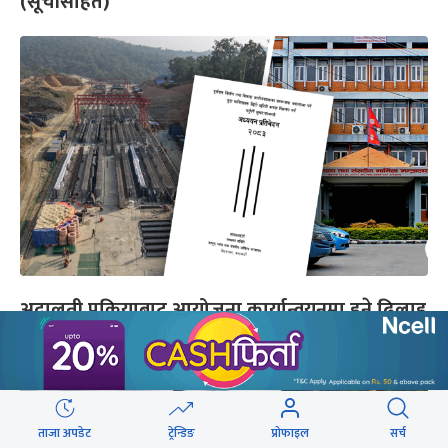
(सूचीसहित)
अदालती प्रक्रियाबाट आयोजना कार्यान्वयनमा हुने ढिलाइ
रोक्न द्रुत पूर्वाधार इजलास सिफारिस
ताजा अपडेट
ट्रेन्डिङ
प्रोफाइल
सर्च