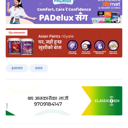
इजरायल
हमास