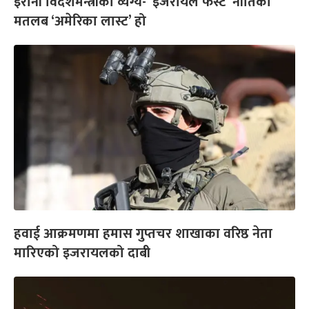
इरानी विदेशमन्त्रीको व्यंग्य- ‘इजरायल फर्स्ट’ नीतिको
मतलब ‘अमेरिका लास्ट’ हो
हवाई आक्रमणमा हमास गुप्तचर शाखाका वरिष्ठ नेता
मारिएको इजरायलको दाबी