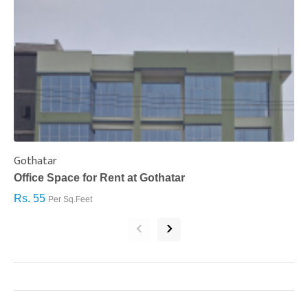
Gothatar
S
Office Space for Rent at Gothatar
H
Rs. 55
R
Per Sq.Feet
‹
›