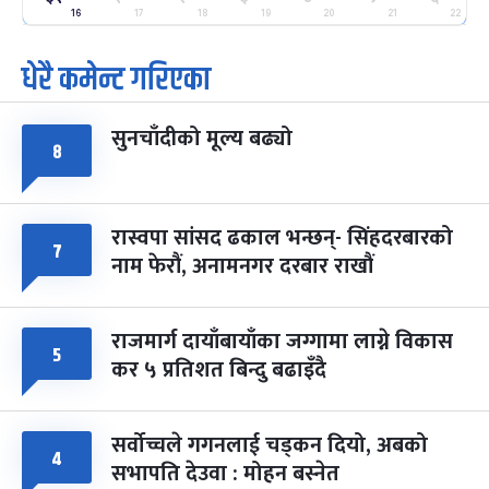
२५
-
16
17
18
19
20
21
22
फाल्गुन २५, २०८३
Mar 9, 2027
मंगल
धेरै कमेन्ट गरिएका
पूर्णिमा व्रत
७ महिना बाँकी
७
-
चैत्र ७, २०८३
Mar 21, 2027
आइत
सुनचाँदीको मूल्य बढ्यो
८
फागुपूर्णिमा
७ महिना बाँकी
८
-
चैत्र ८, २०८३
Mar 22, 2027
सोम
रास्वपा सांसद ढकाल भन्छन्- सिंहदरबारको
७
नाम फेरौं, अनामनगर दरबार राखौं
राजमार्ग दायाँबायाँका जग्गामा लाग्ने विकास
५
कर ५ प्रतिशत बिन्दु बढाइँदै
सर्वोच्चले गगनलाई चड्कन दियो, अबको
४
सभापति देउवा : मोहन बस्नेत