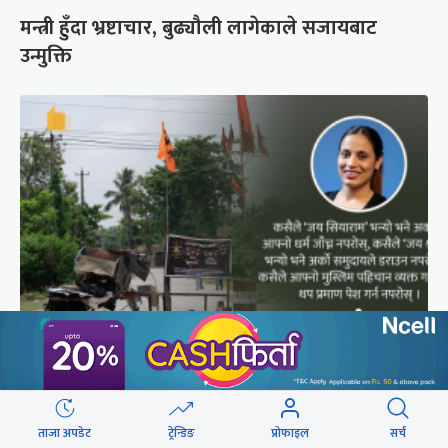
मन्त्री हुँदा भ्रष्टाचार, बुढ्यौली लागेकाले सजायबाट
उन्मुक्ति
मधेसको अयोध्याकरण
छुटाउनुभयो कि ?
ताजा अपडेट
ट्रेन्डिङ
प्रोफाइल
सर्च