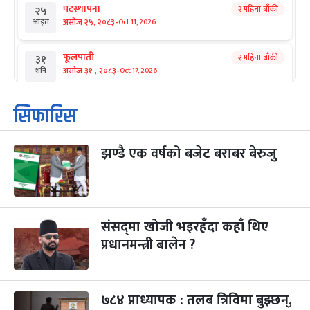
घटस्थापना
२ महिना बाँकी
२५
-
असोज २५, २०८३
Oct 11, 2026
आइत
फूलपाती
२ महिना बाँकी
३१
-
असोज ३१ , २०८३
Oct 17, 2026
शनि
कार्तिक सङ्क्रान्ति
२ महिना बाँकी
१
सिफारिस
-
कार्तिक १, २०८३
Oct 18, 2026
आइत
झण्डै एक वर्षको बजेट बराबर बेरुजु
महानवमी
२ महिना बाँकी
३
-
कार्तिक ३, २०८३
Oct 20, 2026
मंगल
विजयादशमी
२ महिना बाँकी
४
-
कार्तिक ४, २०८३
Oct 21, 2026
बुध
संसद्‌मा खोजी भइरहँदा कहाँ थिए
प्रधानमन्त्री बालेन ?
पापा‌ङ्कुशा एकादशी व्रत
२ महिना बाँकी
५
-
कार्तिक ५, २०८३
Oct 22, 2026
बिहि
७८४ प्राध्यापक : तलब त्रिविमा बुझ्छन्,
कुकुर तिहार
३ महिना बाँकी
२२