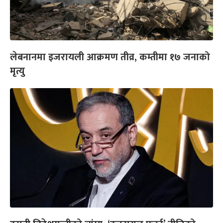
लेबनानमा इजरायली आक्रमण तीव्र, कम्तीमा १७ जनाको
मृत्यु