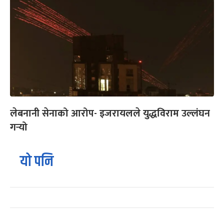
लेबनानी सेनाको आरोप- इजरायलले युद्धविराम उल्लंघन
गर्‍यो
यो पनि