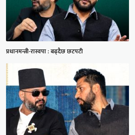
प्रधानमन्त्री-रास्वपा : बढ्दैछ छटपटी