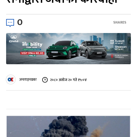
0
SHARES
अनलाइनखबर
२०८० असोज २० गते १५:०४