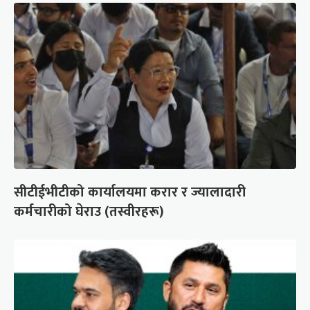
सीटीईभीटीको कार्यालयमा करार र ज्यालादारी
कर्मचारीको घेराउ (तस्वीरहरू)