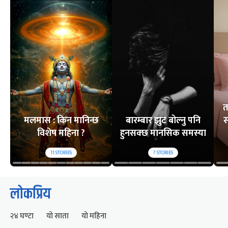
त
मलमास : किन मानिन्छ
बारम्बार झुट बोल्नु पनि
स
विशेष महिना ?
हुनसक्छ मानसिक समस्या
11
STORIES
7
STORIES
लोकप्रिय
२४ घण्टा
यो साता
यो महिना