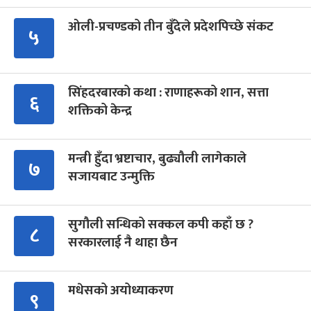
ओली-प्रचण्डको तीन बुँदेले प्रदेशपिच्छे संकट
५
सिंहदरबारको कथा : राणाहरूको शान, सत्ता
६
शक्तिको केन्द्र
मन्त्री हुँदा भ्रष्टाचार, बुढ्यौली लागेकाले
७
सजायबाट उन्मुक्ति
सुगौली सन्धिको सक्कल कपी कहाँ छ ?
८
सरकारलाई नै थाहा छैन
मधेसको अयोध्याकरण
९