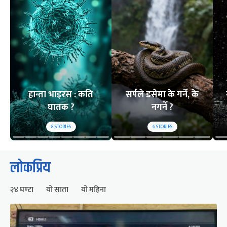
हान्ता भाइरस : कति
सर्पले डसेमा के गर्ने, के
घातक ?
नगर्ने ?
8
STORIES
6
STORIES
लोकप्रिय
२४ घण्टा
यो साता
यो महिना