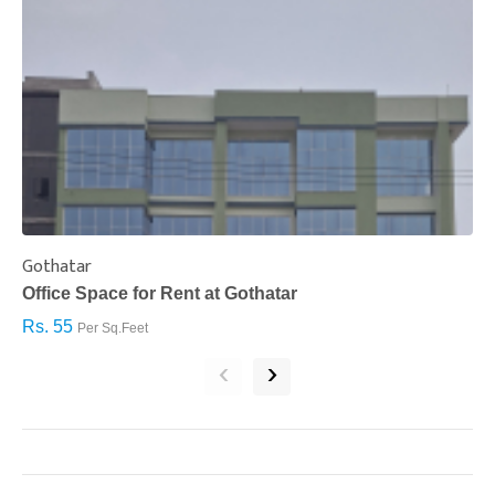
Gothatar
S
Office Space for Rent at Gothatar
H
Rs. 55
R
Per Sq.Feet
‹
›