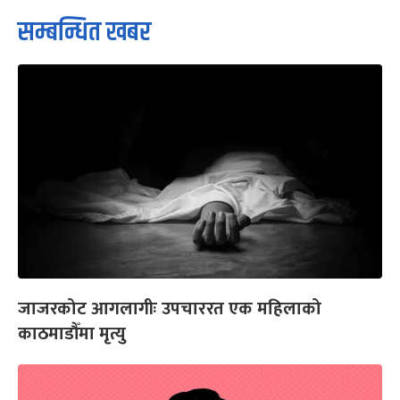
सम्बन्धित खबर
जाजरकोट आगलागीः उपचाररत एक महिलाको
काठमाडौँमा मृत्यु