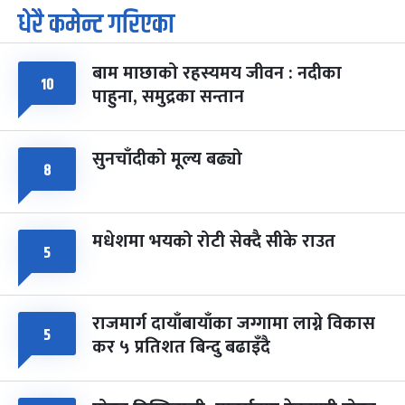
धेरै कमेन्ट गरिएका
पूर्णिमा व्रत
७ महिना बाँकी
७
-
चैत्र ७, २०८३
Mar 21, 2027
आइत
बाम माछाको रहस्यमय जीवन : नदीका
फागुपूर्णिमा
१०
७ महिना बाँकी
८
पाहुना, समुद्रका सन्तान
-
चैत्र ८, २०८३
Mar 22, 2027
सोम
सुनचाँदीको मूल्य बढ्यो
८
मधेशमा भयको रोटी सेक्दै सीके राउत
५
राजमार्ग दायाँबायाँका जग्गामा लाग्ने विकास
५
कर ५ प्रतिशत बिन्दु बढाइँदै