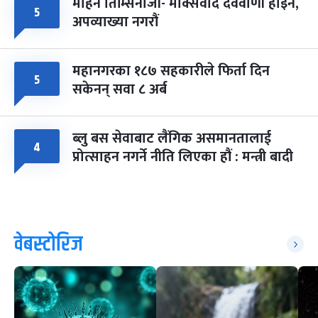
मोहन तिम्सिनाजी- मार्क्सवाद देववाणी होइन,
५
अपव्याख्या नगरौं
महानगरका १८७ सहकारीले फिर्ता दिन
५
सकेनन् सवा ८ अर्ब
ब्लु बस सेवाबाट लैंगिक असमानतालाई
४
प्रोत्साहन नगर्ने नीति लिएका हौं : मन्त्री बादी
वेबस्टोरिज