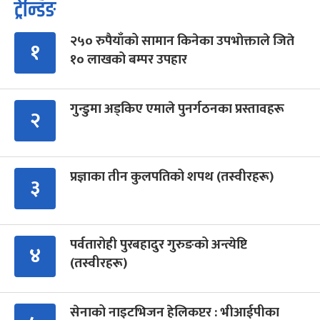
ट्रेन्डिङ
२५० रुपैयाँको सामान किनेका उपभोक्ताले जिते
१
१० लाखको बम्पर उपहार
गुन्डुमा अड्किए एमाले पुनर्गठनका प्रस्तावहरू
२
प्रज्ञाका तीन कुलपतिको शपथ (तस्वीरहरू)
३
पर्वतारोही पुरबहादुर गुरुङको अन्त्येष्टि
४
(तस्वीरहरू)
सेनाको नाइटभिजन हेलिकप्टर : भीआईपीका