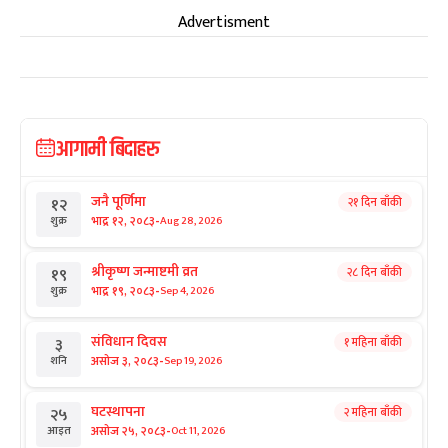
Advertisment
आगामी बिदाहरु
जनै पूर्णिमा
२१ दिन बाँकी
१२
-
भाद्र १२, २०८३
Aug 28, 2026
शुक्र
श्रीकृष्ण जन्माष्टमी व्रत
२८ दिन बाँकी
१९
-
भाद्र १९, २०८३
Sep 4, 2026
शुक्र
संविधान दिवस
१ महिना बाँकी
३
-
असोज ३, २०८३
Sep 19, 2026
शनि
घटस्थापना
२ महिना बाँकी
२५
-
असोज २५, २०८३
Oct 11, 2026
आइत