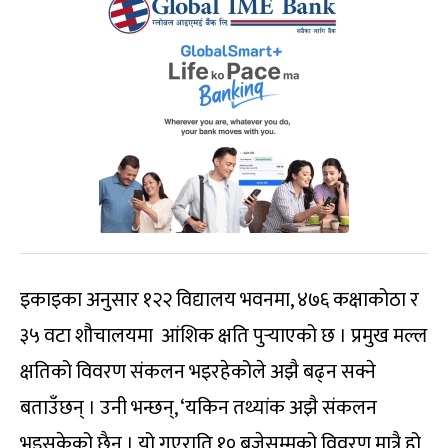
इकाइका अनुसार १२२ विद्यालय भवनमा, ४७६ कक्षाकोठा र
३५ वटा शौचालयमा आंशिक क्षति पुर्‍याएको छ । प्रमुख मल्ल
क्षतिको विवरण संकलन भइरहेकोले अझै बढ्न सक्ने
बताउँछन् । उनी भन्छन्, ‘यकिन तथ्यांक अझै संकलन
भइसकेको छैन । यो गएराति १० बजेसम्मको विवरण मात्रै हो