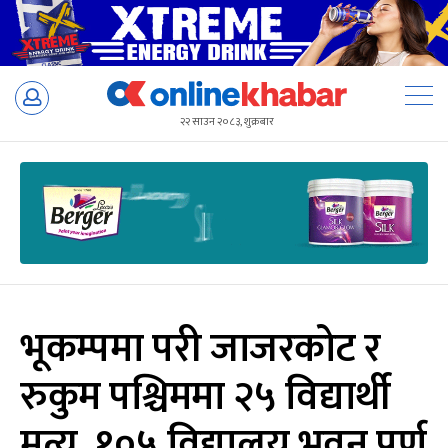
Skip
to
२२ साउन २०८३, शुक्रबार
content
भूकम्पमा परी जाजरकोट र
रुकुम पश्चिममा २५ विद्यार्थी
मृत्यु, १०५ विद्यालय भवन पूर्ण