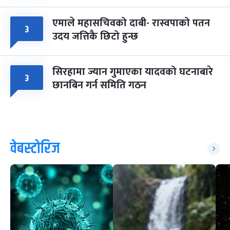
एमाले महासचिवको दाबी- रास्वपाको पतन
३
उदय जत्तिकै छिटो हुन्छ
सिरहामा ज्यान गुमाएका यादवको घटनाबारे
३
छानबिन गर्न समिति गठन
वेबस्टोरिज