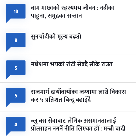
बाम माछाको रहस्यमय जीवन : नदीका
फागुपूर्णिमा
७ महिना बाँकी
८
१०
पाहुना, समुद्रका सन्तान
-
चैत्र ८, २०८३
Mar 22, 2027
सोम
सुनचाँदीको मूल्य बढ्यो
८
मधेशमा भयको रोटी सेक्दै सीके राउत
५
राजमार्ग दायाँबायाँका जग्गामा लाग्ने विकास
५
कर ५ प्रतिशत बिन्दु बढाइँदै
ब्लु बस सेवाबाट लैंगिक असमानतालाई
४
प्रोत्साहन नगर्ने नीति लिएका हौं : मन्त्री बादी