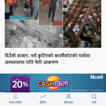
दिउँसो डाक्टर, नर्स कुटिएको कालीकोटको पलाँता
अस्पतालमा राति फेरि आक्रमण
छुटाउनुभयो कि ?
संसद्लाई टेर्दैनन् प्रधानमन्त्री, लाचार
छन् सभामुख
ताजा अपडेट
ट्रेन्डिङ
प्रोफाइल
सर्च