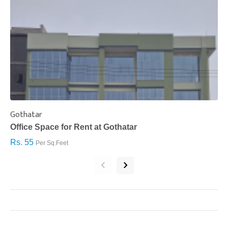
Gothatar
S
Office Space for Rent at Gothatar
H
Rs. 55
R
Per Sq.Feet
‹
›