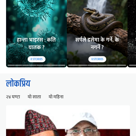
हान्ता भाइरस : कति
सर्पले डसेमा के गर्ने, के
घातक ?
नगर्ने ?
8
STORIES
6
STORIES
लोकप्रिय
२४ घण्टा
यो साता
यो महिना