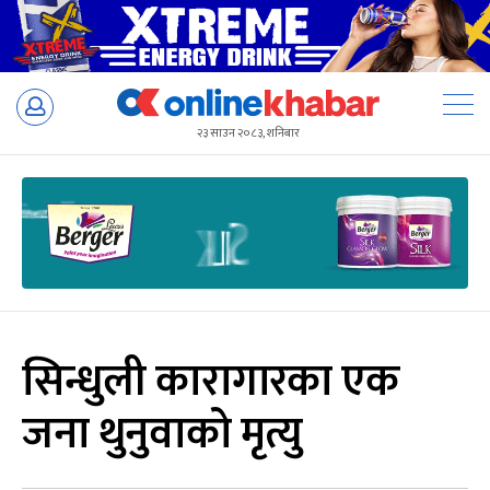
Skip
to
२३ साउन २०८३, शनिबार
content
सिन्धुली कारागारका एक
जना थुनुवाको मृत्यु