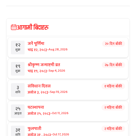
आगामी बिदाहरु
जनै पूर्णिमा
२० दिन बाँकी
१२
-
भाद्र १२, २०८३
Aug 28, 2026
शुक्र
श्रीकृष्ण जन्माष्टमी व्रत
२७ दिन बाँकी
१९
-
भाद्र १९, २०८३
Sep 4, 2026
शुक्र
संविधान दिवस
१ महिना बाँकी
३
-
असोज ३, २०८३
Sep 19, 2026
शनि
घटस्थापना
२ महिना बाँकी
२५
-
असोज २५, २०८३
Oct 11, 2026
आइत
फूलपाती
२ महिना बाँकी
३१
-
असोज ३१ , २०८३
Oct 17, 2026
शनि