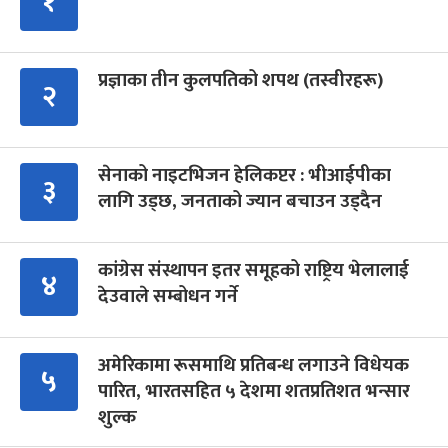
१
प्रज्ञाका तीन कुलपतिको शपथ (तस्वीरहरू)
२
सेनाको नाइटभिजन हेलिकप्टर : भीआईपीका
३
लागि उड्छ, जनताको ज्यान बचाउन उड्दैन
कांग्रेस संस्थापन इतर समूहको राष्ट्रिय भेलालाई
४
देउवाले सम्बोधन गर्ने
अमेरिकामा रूसमाथि प्रतिबन्ध लगाउने विधेयक
५
पारित, भारतसहित ५ देशमा शतप्रतिशत भन्सार
शुल्क