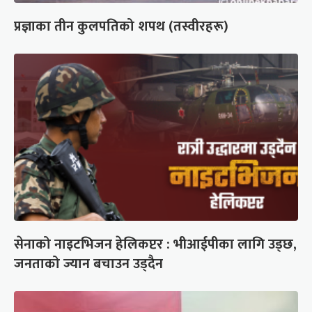
प्रज्ञाका तीन कुलपतिको शपथ (तस्वीरहरू)
सेनाको नाइटभिजन हेलिकप्टर : भीआईपीका लागि उड्छ,
जनताको ज्यान बचाउन उड्दैन