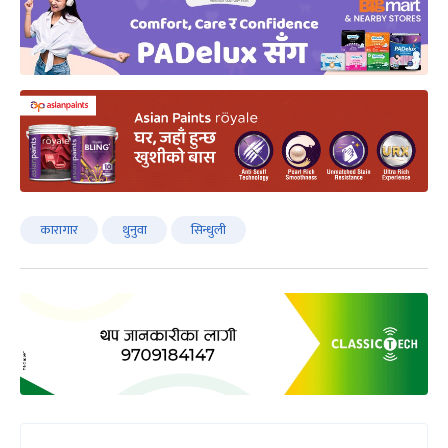
कारागार
थुनुवा
सिन्धुली