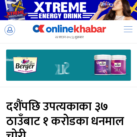
Skip
to
२२ साउन २०८३, शुक्रबार
content
दशैंपछि उपत्यकाका ३७
ठाउँबाट १ करोडका धनमाल
चोरी