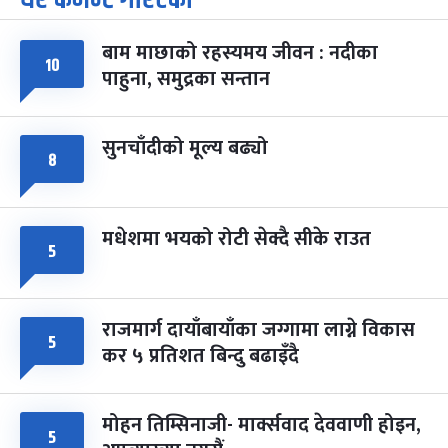
-
चैत्र ७, २०८३
Mar 21, 2027
आइत
बाम माछाको रहस्यमय जीवन : नदीका
फागुपूर्णिमा
७ महिना बाँकी
८
१०
पाहुना, समुद्रका सन्तान
-
चैत्र ८, २०८३
Mar 22, 2027
सोम
सुनचाँदीको मूल्य बढ्यो
८
मधेशमा भयको रोटी सेक्दै सीके राउत
५
राजमार्ग दायाँबायाँका जग्गामा लाग्ने विकास
५
कर ५ प्रतिशत बिन्दु बढाइँदै
मोहन तिम्सिनाजी- मार्क्सवाद देववाणी होइन,
५