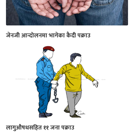
जेनजी आन्दोलनमा भागेका कैदी पक्राउ
लागुऔषधसहित ११ जना पक्राउ