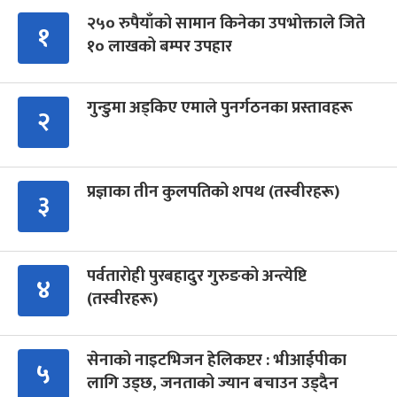
२५० रुपैयाँको सामान किनेका उपभोक्ताले जिते
१
१० लाखको बम्पर उपहार
गुन्डुमा अड्किए एमाले पुनर्गठनका प्रस्तावहरू
२
प्रज्ञाका तीन कुलपतिको शपथ (तस्वीरहरू)
३
पर्वतारोही पुरबहादुर गुरुङको अन्त्येष्टि
४
(तस्वीरहरू)
सेनाको नाइटभिजन हेलिकप्टर : भीआईपीका
५
लागि उड्छ, जनताको ज्यान बचाउन उड्दैन