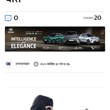
0
20
SHARES
अनलाइनखबर
२०८० कात्तिक ३० गते १८:१७