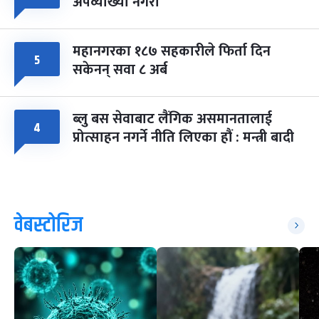
अपव्याख्या नगरौं
महानगरका १८७ सहकारीले फिर्ता दिन
५
सकेनन् सवा ८ अर्ब
ब्लु बस सेवाबाट लैंगिक असमानतालाई
४
प्रोत्साहन नगर्ने नीति लिएका हौं : मन्त्री बादी
वेबस्टोरिज