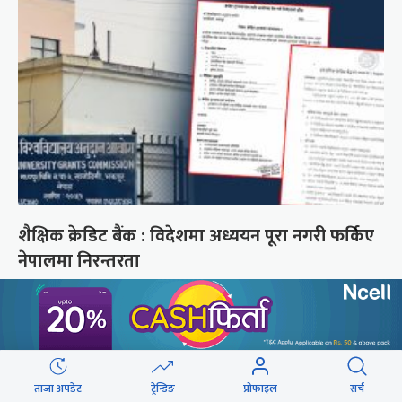
शैक्षिक क्रेडिट बैंक : विदेशमा अध्ययन पूरा नगरी फर्किए
नेपालमा निरन्तरता
छुटाउनुभयो कि ?
संसद्लाई टेर्दैनन् प्रधानमन्त्री, लाचार
छन् सभामुख
ताजा अपडेट
ट्रेन्डिङ
प्रोफाइल
सर्च