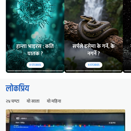
हान्ता भाइरस : कति
सर्पले डसेमा के गर्ने, के
घातक ?
नगर्ने ?
8
STORIES
6
STORIES
लोकप्रिय
२४ घण्टा
यो साता
यो महिना