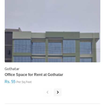
Gothatar
S
Office Space for Rent at Gothatar
H
Rs. 55
R
Per Sq.Feet
‹
›