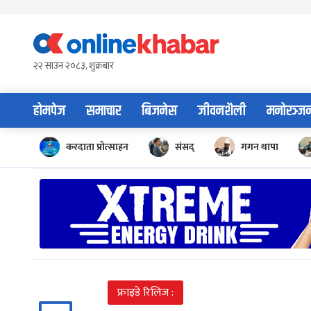
Skip
to
content
२२ साउन २०८३, शुक्रबार
होमपेज
समाचार
बिजनेस
जीवनशैली
मनोरञ्ज
करदाता प्रोत्साहन
संसद्
गगन थापा
फ्राइडे रिलिज :