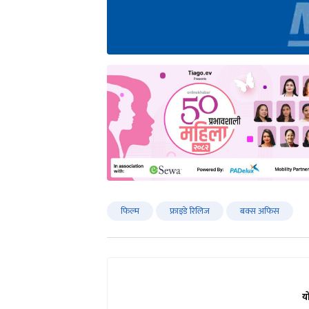
फिल्म
फ्राइडे रिलिज
बक्स अफिस
य