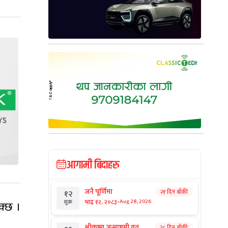
आगामी बिदाहरु
जनै पूर्णिमा
२१ दिन बाँकी
१२
-
भाद्र १२, २०८३
Aug 28, 2026
शुक्र
क्छ ।
श्रीकृष्ण जन्माष्टमी व्रत
२८ दिन बाँकी