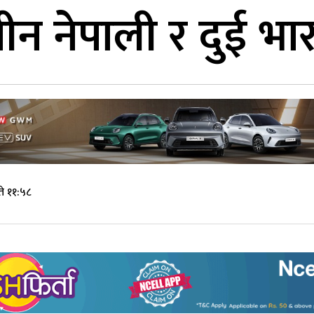
ीन नेपाली र दुई भा
े ११:५८