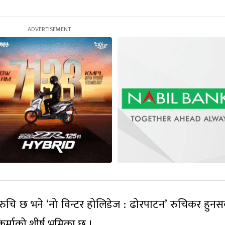
ा रुचि छ भने ‘नो विन्टर होलिडेज : ढोरपाटन’ रुचिकर हुनस
र्माको शीर्ष भूमिका छ ।