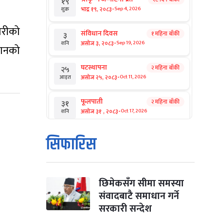
१९
-
भाद्र १९, २०८३
Sep 4, 2026
शुक्र
ोरीको
संविधान दिवस
१ महिना बाँकी
३
-
असोज ३, २०८३
Sep 19, 2026
शनि
धानको
घटस्थापना
२ महिना बाँकी
२५
-
असोज २५, २०८३
Oct 11, 2026
आइत
फूलपाती
२ महिना बाँकी
३१
-
असोज ३१ , २०८३
Oct 17, 2026
शनि
कार्तिक सङ्क्रान्ति
२ महिना बाँकी
१
सिफारिस
-
कार्तिक १, २०८३
Oct 18, 2026
आइत
महानवमी
२ महिना बाँकी
३
-
कार्तिक ३, २०८३
Oct 20, 2026
मंगल
छिमेकसँग सीमा समस्या
संवादबाटै समाधान गर्ने
विजयादशमी
२ महिना बाँकी
४
सरकारी सन्देश
-
कार्तिक ४, २०८३
Oct 21, 2026
बुध