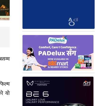
रसम्म
फिल्म
को यो