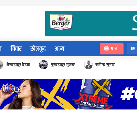
न
विचार
खेलकुद
अन्य
पात्रो
शेरबहादुर देउवा
पुरबहादुर गुरुङ
खगेन्द्र सुनार