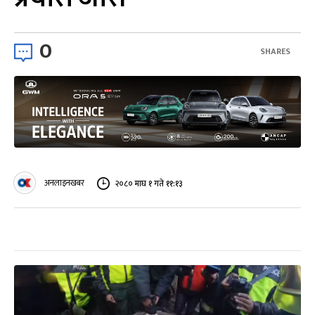
0
SHARES
अनलाइनखबर
२०८० माघ १ गते ११:१३