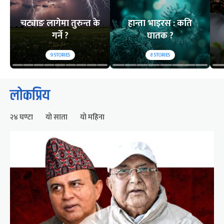
चट्याङ लागेमा तुरुन्त के
हान्ता भाइरस : कति
गर्ने ?
घातक ?
9
STORIES
8
STORIES
लोकप्रिय
२४ घण्टा
यो साता
यो महिना