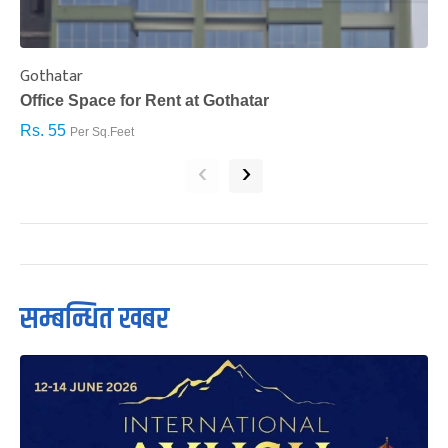
Gothatar
S
Office Space for Rent at Gothatar
H
Rs. 55
R
Per Sq.Feet
‹
›
सम्बन्धित खबर