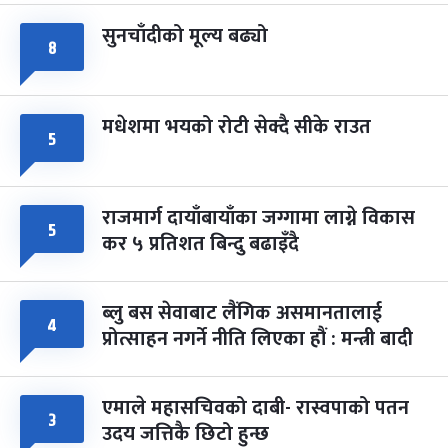
सुनचाँदीको मूल्य बढ्यो
८
मधेशमा भयको रोटी सेक्दै सीके राउत
५
राजमार्ग दायाँबायाँका जग्गामा लाग्ने विकास
५
कर ५ प्रतिशत बिन्दु बढाइँदै
ब्लु बस सेवाबाट लैंगिक असमानतालाई
४
प्रोत्साहन नगर्ने नीति लिएका हौं : मन्त्री बादी
एमाले महासचिवको दाबी- रास्वपाको पतन
३
उदय जत्तिकै छिटो हुन्छ