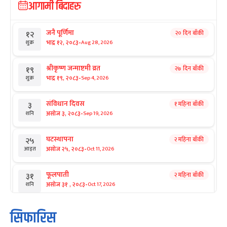
आगामी बिदाहरु
जनै पूर्णिमा
२० दिन बाँकी
१२
-
भाद्र १२, २०८३
Aug 28, 2026
शुक्र
श्रीकृष्ण जन्माष्टमी व्रत
२७ दिन बाँकी
१९
-
भाद्र १९, २०८३
Sep 4, 2026
शुक्र
संविधान दिवस
१ महिना बाँकी
३
-
असोज ३, २०८३
Sep 19, 2026
शनि
घटस्थापना
२ महिना बाँकी
२५
-
असोज २५, २०८३
Oct 11, 2026
आइत
फूलपाती
२ महिना बाँकी
३१
-
असोज ३१ , २०८३
Oct 17, 2026
शनि
कार्तिक सङ्क्रान्ति
२ महिना बाँकी
१
सिफारिस
-
कार्तिक १, २०८३
Oct 18, 2026
आइत