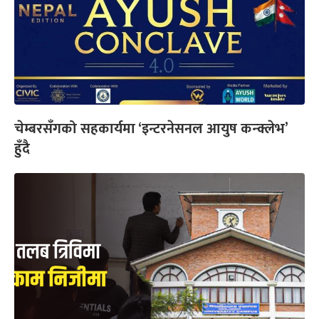
चेम्बरसँगको सहकार्यमा ‘इन्टरनेसनल आयुष कन्क्लेभ’
हुँदै