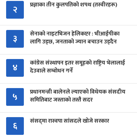
प्रज्ञाका तीन कुलपतिको शपथ (तस्वीरहरू)
२
सेनाको नाइटभिजन हेलिकप्टर : भीआईपीका
३
लागि उड्छ, जनताको ज्यान बचाउन उड्दैन
कांग्रेस संस्थापन इतर समूहको राष्ट्रिय भेलालाई
४
देउवाले सम्बोधन गर्ने
प्रधानमन्त्री बालेनले ल्याएको विधेयक संसदीय
५
समितिबाट जस्ताको तस्तै सदर
संसद्‍मा रास्वपा सांसदले खोजे सरकार
६