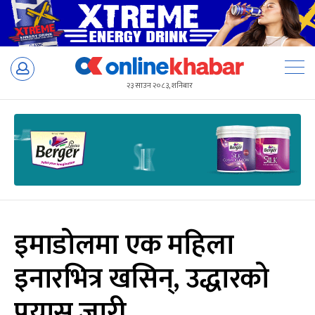
Skip
to
२३ साउन २०८३, शनिबार
content
इमाडोलमा एक महिला
इनारभित्र खसिन्, उद्धारको
प्रयास जारी