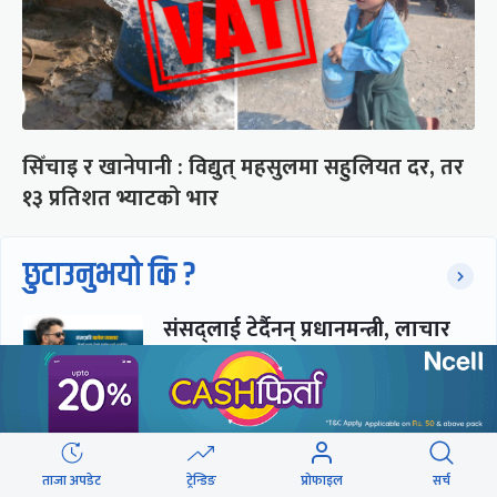
सिँचाइ र खानेपानी : विद्युत् महसुलमा सहुलियत दर, तर
१३ प्रतिशत भ्याटको भार
छुटाउनुभयो कि ?
संसद्लाई टेर्दैनन् प्रधानमन्त्री, लाचार
छन् सभामुख
‘अस्थायी प्रकृतिको अध्यादेशले ऐनको
व्यवस्था विस्थापित गर्न सक्दैन’
ताजा अपडेट
ट्रेन्डिङ
प्रोफाइल
सर्च