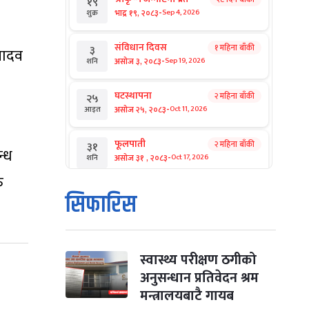
१९
-
भाद्र १९, २०८३
Sep 4, 2026
शुक्र
संविधान दिवस
१ महिना बाँकी
३
यादव
-
असोज ३, २०८३
Sep 19, 2026
शनि
घटस्थापना
२ महिना बाँकी
२५
-
असोज २५, २०८३
Oct 11, 2026
आइत
फूलपाती
२ महिना बाँकी
३१
न्ध
-
असोज ३१ , २०८३
Oct 17, 2026
शनि
ु
कार्तिक सङ्क्रान्ति
२ महिना बाँकी
१
सिफारिस
-
कार्तिक १, २०८३
Oct 18, 2026
आइत
महानवमी
२ महिना बाँकी
३
-
कार्तिक ३, २०८३
Oct 20, 2026
मंगल
स्वास्थ्य परीक्षण ठगीको
अनुसन्धान प्रतिवेदन श्रम
विजयादशमी
२ महिना बाँकी
४
मन्त्रालयबाटै गायब
-
कार्तिक ४, २०८३
Oct 21, 2026
बुध