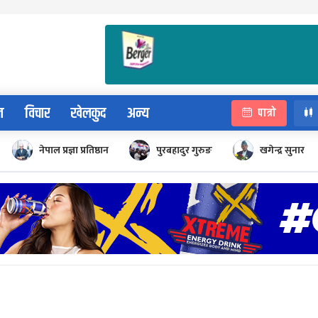
न
विचार
खेलकुद
अन्य
पात्रो
नेपाल प्रज्ञा प्रतिष्ठान
पुरबहादुर गुरुङ
खगेन्द्र सुनार