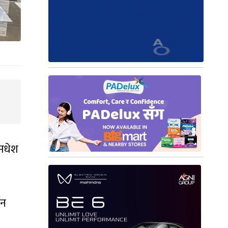
 मधेश
थन