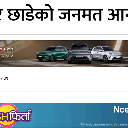
 छाडेको जनमत आन
२२:३५