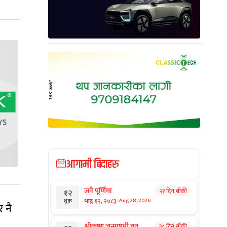
आगामी बिदाहरु
जनै पूर्णिमा
२१ दिन बाँकी
१२
-
भाद्र १२, २०८३
Aug 28, 2026
शुक्र
र नै
श्रीकृष्ण जन्माष्टमी व्रत
२८ दिन बाँकी