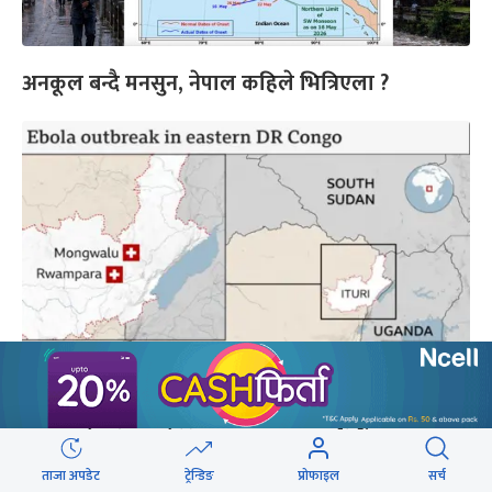
अनकूल बन्दै मनसुन, नेपाल कहिले भित्रिएला ?
कंगोमा इबोला भाइरसबाट ८० जनाको मृत्यु,
डब्लुएचओले घोषणा गर्‍यो विश्व स्वास्थ्य संकटकाल
ताजा अपडेट
ट्रेन्डिङ
प्रोफाइल
सर्च