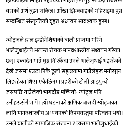
झिम्क्याइमा निहित उद्देश्यको गहिराइमा पुग्न सकिन्न तबसम्म
यसको अर्थ बुझ्न सकिन्न। आँखा झिम्क्याइको गहिराइमा पुग्न
सम्बन्धित संस्कृतिको बृहत् अध्ययन आवश्यक हुन्छ।
ग्योट्जले हाल इन्डोनेशियाको बाली प्रान्तमा गरिने
भालेजुधाईको अत्यन्त रोचक मानवशास्त्रीय अध्ययन गरेका
छन्। एकदिन गाउँ घुम्न निस्किँदा उनले भालेजुधाई भइरहेको
देखे जसमा एउटा निकै ठूलो सङ्ख्यामा गाउँलेहरू मनोरञ्जन
लिइरहेका थिए। एकैछिनमा प्रहरीको टोली आइपुग्यो
जसपछि गाउँलेको भागदौड मच्चियो- ग्योट्ज पनि
उनीहरूसँगै भागे। त्यो घटनाको क्षणिक त्रासदी ग्योट्जका
लागि मानवशास्त्रीय अध्ययनको विषयवस्तुमा परिवर्तन भयो।
उनले बालीको सामाजिक संरचना र त्यसमा भालेजुधाईको