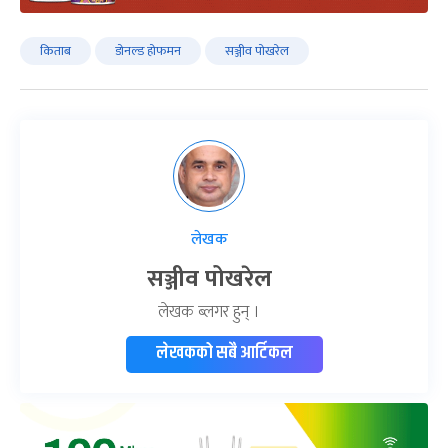
किताब
डोनल्ड होफमन
सञ्जीव पोखरेल
लेखक
सञ्जीव पोखरेल
लेखक ब्लगर हुन् ।
लेखकको सबै आर्टिकल