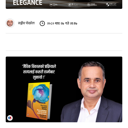
सञ्जीव पोखरेल
२०८० माघ २७ गते २१:१७