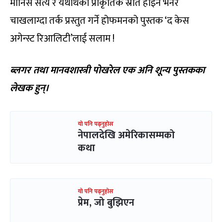
मानिस सत्य र यथार्थको प्राकृतिक स्रोत होइन भनेर
चाखलाग्दा तर्क प्रस्तुत गर्ने होफमनको पुस्तक ‘द केस
अगेन्स्ट रिआलिटी’लाई सलाम !
ब्लगर तथा मानवशास्त्री पोखरेल एक अनि शून्य पुस्तकका
लेखक हुन्।
यो पनि पढ्नुहोस
नेपालदेखि अमेरिकासम्मको
कथा
यो पनि पढ्नुहोस
प्रेम, जो बुझिएन