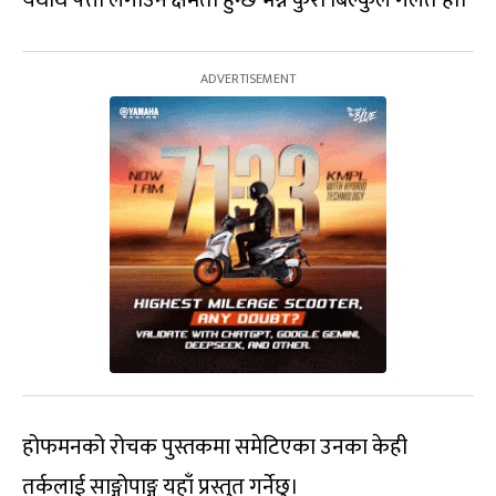
होफमनको रोचक पुस्तकमा समेटिएका उनका केही
तर्कलाई साङ्गोपाङ्ग यहाँ प्रस्तुत गर्नेछु।