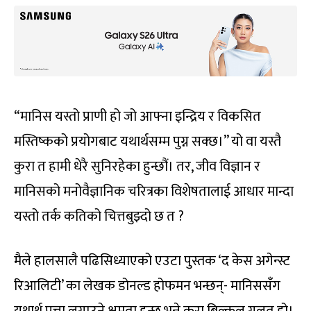
“मानिस यस्तो प्राणी हो जो आफ्ना इन्द्रिय र विकसित
मस्तिष्कको प्रयोगबाट यथार्थसम्म पुग्न सक्छ।” यो वा यस्तै
कुरा त हामी धेरै सुनिरहेका हुन्छौं। तर, जीव विज्ञान र
मानिसको मनोवैज्ञानिक चरित्रका विशेषतालाई आधार मान्दा
यस्तो तर्क कतिको चित्तबुझ्दो छ त ?
मैले हालसालै पढिसिध्याएको एउटा पुस्तक ‘द केस अगेन्स्ट
रिआलिटी’ का लेखक डोनल्ड होफमन भन्छन्- मानिससँग
यथार्थ पत्ता लगाउने क्षमता हुन्छ भन्ने कुरा बिल्कुल गलत हो।