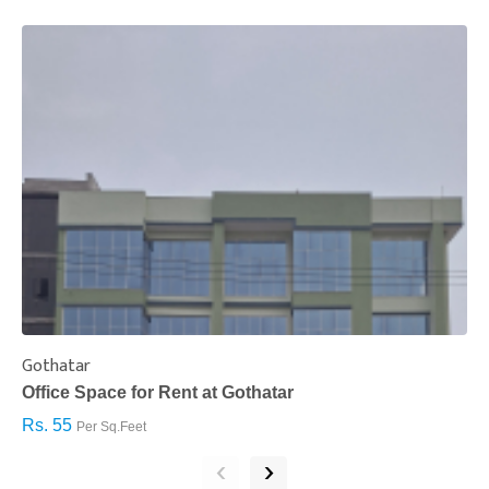
Gothatar
S
Office Space for Rent at Gothatar
H
Rs. 55
R
Per Sq.Feet
‹
›