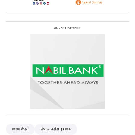
करण केसी
नेपाल भर्सेस हङकङ