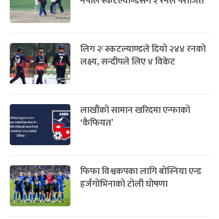
नेपाल स्कटल्याण्डसँग २ रनले पराजित
लिग २ः स्कटल्याण्डले दियो २४४ रनको
लक्ष्य, सन्दीपले लिए ४ विकेट
लाखौंको सामान खरिदमा एन्फाको
‘कैफियत’
फिफा विश्वकपका लागि बोस्निया एन्ड
हर्जगोभिनाको टोली घोषणा