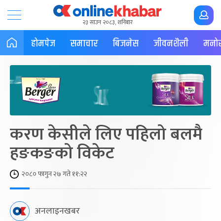
२३ साउन २०८३, शनिबार
होमपेज
समाचार
बिजनेस
जीवनशैली
मनोर
करण केसीले लिए पहिलो बलमै
हङकङको विकेट
२०८० फागुन २७ गते ११:२२
अनलाइनखबर