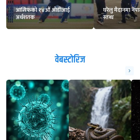
आसिफको १४औं ओडीआई
घरेलु मैदानमा नेप
अर्धशतक
स्तब्ध
वेबस्टोरिज