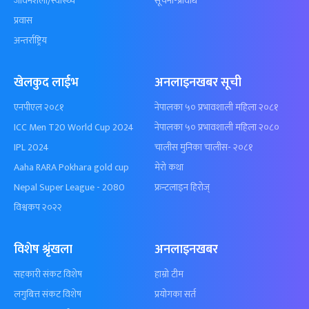
जीवनशैली/स्वास्थ्य
सूचना-प्रविधि
प्रवास
अन्तर्राष्ट्रिय
खेलकुद लाईभ
अनलाइनखबर सूची
एनपीएल २०८१
नेपालका ५० प्रभावशाली महिला २०८१
ICC Men T20 World Cup 2024
नेपालका ५० प्रभावशाली महिला २०८०
IPL 2024
चालीस मुनिका चालीस- २०८१
Aaha RARA Pokhara gold cup
मेरो कथा
Nepal Super League - 2080
फ्रन्टलाइन हिरोज्
विश्वकप २०२२
विशेष श्रृंखला
अनलाइनखबर
सहकारी संकट विशेष
हाम्रो टीम
लगुबित्त संकट विशेष
प्रयोगका सर्त