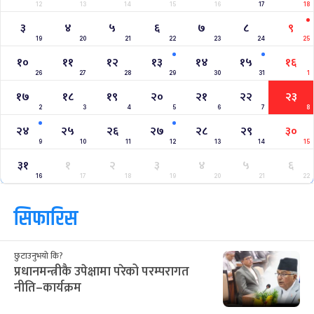
12
13
14
15
16
17
18
३
४
५
६
७
८
९
19
20
21
22
23
24
25
१०
११
१२
१३
१४
१५
१६
26
27
28
29
30
31
1
१७
१८
१९
२०
२१
२२
२३
2
3
4
5
6
7
8
२४
२५
२६
२७
२८
२९
३०
9
10
11
12
13
14
15
३१
१
२
३
४
५
६
16
17
18
19
20
21
22
सिफारिस
छुटाउनुभयो कि?
प्रधानमन्त्रीकै उपेक्षामा परेको परम्परागत
नीति–कार्यक्रम