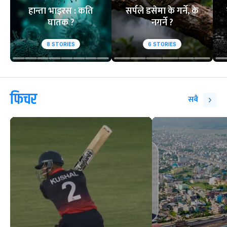
हान्ता भाइरस : कति
सर्पले डसेमा के गर्ने, के
घातक ?
नगर्ने ?
8
STORIES
6
STORIES
फिचर
सबै