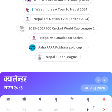
West Indies A Tour to Nepal 2024
Nepal Tri-Nation T20I Series (2024)
2023–2027 ICC Cricket World Cup League 2
Nepal Vs Canada ODI Series
Aaha RARA Pokhara gold cup
Nepal Super League
क्यालेन्डर
साउन २०८३
Jul
Aug 2026
/
आ
सो
मं
बु
बि
शु
श
२८
२९
३०
३१
३२
१
२