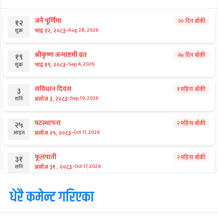
जनै पूर्णिमा
२० दिन बाँकी
१२
-
भाद्र १२, २०८३
Aug 28, 2026
शुक्र
श्रीकृष्ण जन्माष्टमी व्रत
२७ दिन बाँकी
१९
-
भाद्र १९, २०८३
Sep 4, 2026
शुक्र
संविधान दिवस
१ महिना बाँकी
३
-
असोज ३, २०८३
Sep 19, 2026
शनि
घटस्थापना
२ महिना बाँकी
२५
-
असोज २५, २०८३
Oct 11, 2026
आइत
फूलपाती
२ महिना बाँकी
३१
-
असोज ३१ , २०८३
Oct 17, 2026
शनि
कार्तिक सङ्क्रान्ति
धेरै कमेन्ट गरिएका
२ महिना बाँकी
१
-
कार्तिक १, २०८३
Oct 18, 2026
आइत