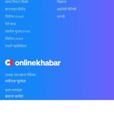
संसद विघटन विशेष
विज्ञापन
फ्रन्टलाइन हिरोज्
प्राइभेसी पोलिसी
निर्वाचन २०७४
सम्पर्क
मेरो कथा
स्थानीय चुनाव २०७९
निर्वाचन २०७९
एमाले महाधिवेशन
अध्यक्ष तथा प्रबन्ध निर्देशक:
धर्मराज भुसाल
प्रधान सम्पादक:
बसन्त बस्नेत
सूचना विभाग दर्ता नं.
२१४ / ०७३–७४