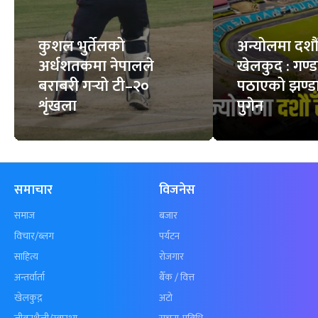
कुशल भुर्तेलको
अन्योलमा दशौँ र
अर्धशतकमा नेपालले
खेलकुद : गण्
बराबरी गर्‍यो टी–२०
पठाएको झण्डा
शृंखला
पुगेन
समाचार
विजनेस
समाज
बजार
विचार/ब्लग
पर्यटन
साहित्य
रोजगार
अन्तर्वार्ता
बैँक / वित्त
खेलकुद़़
अटो