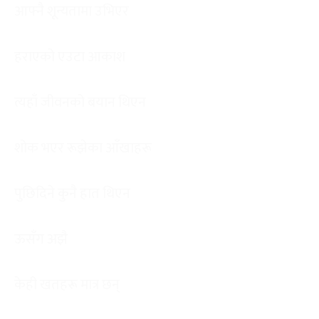
आफ्नै शून्यतामा उभिएर
हराएको एउटा आकाश
त्यहाँ जीवनको बयान थिएन
शोक भएर रूझेका आँखाहरू
पुछिदिने कुनै हात थिएन
ऊसँग अझै
केही खतहरू मात्र छन्