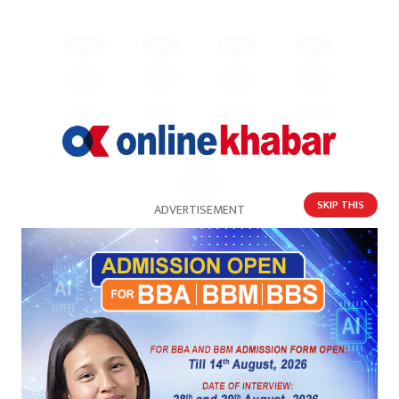
91%
0%
0%
9%
खुसी
दुःखी
अचम्मित
उत्साहित
0%
आक्रोशित
प्रतिक्रिया
भर्खरै
पुराना
लोकप्रिय