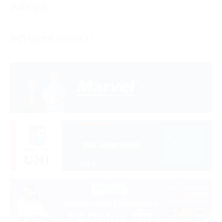
ऊसँग अझै
केही घाउहरू मात्र छन् ।।