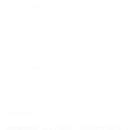
जनै पूर्णिमा
१९ दिन बाँकी
१२
-
भाद्र १२, २०८३
Aug 28, 2026
शुक्र
श्रीकृष्ण जन्माष्टमी व्रत
२६ दिन बाँकी
१९
-
भाद्र १९, २०८३
Sep 4, 2026
शुक्र
संविधान दिवस
१ महिना बाँकी
३
-
असोज ३, २०८३
Sep 19, 2026
शनि
घटस्थापना
२ महिना बाँकी
२५
-
असोज २५, २०८३
Oct 11, 2026
आइत
फूलपाती
२ महिना बाँकी
३१
-
असोज ३१ , २०८३
Oct 17, 2026
शनि
कार्तिक सङ्क्रान्ति
२ महिना बाँकी
१
सिफारिस
-
कार्तिक १, २०८३
Oct 18, 2026
आइत
७८४ प्राध्यापक : तलब त्रिविमा बुझ्छन्,
महानवमी
२ महिना बाँकी