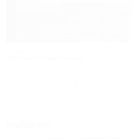
Gothatar
S
Office Space for Rent at Gothatar
H
Rs. 55
R
Per Sq.Feet
‹
›
सम्बन्धित खबर