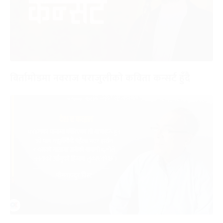
बिर्तामोडमा नवराज पराजुलीको कविता कन्सर्ट हुँदै