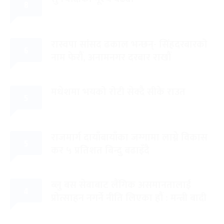
८
रास्वपा सांसद ढकाल भन्छन्- सिंहदरबारको
६
नाम फेरौं, अनामनगर दरबार राखौं
मधेशमा भयको रोटी सेक्दै सीके राउत
५
राजमार्ग दायाँबायाँका जग्गामा लाग्ने विकास
५
कर ५ प्रतिशत बिन्दु बढाइँदै
ब्लु बस सेवाबाट लैंगिक असमानतालाई
४
प्रोत्साहन नगर्ने नीति लिएका हौं : मन्त्री बादी