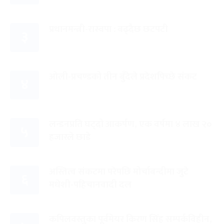
प्रधानमन्त्री-रास्वपा : बढ्दैछ छटपटी
३
ओली-प्रचण्डको तीन बुँदेले प्रदेशपिच्छे संकट
४
लन्डनप्रति घट्दो आकर्षण, एक वर्षमा ४ लाख २०
५
हजारले छाडे
अस्तित्व संकटमा परेपछि मोर्चाबन्दीमा जुटे
६
मधेशी-पहिचानवादी दल
कपिलवस्तुका पूर्वमेयर किरण सिंह सम्पर्कविहीन,