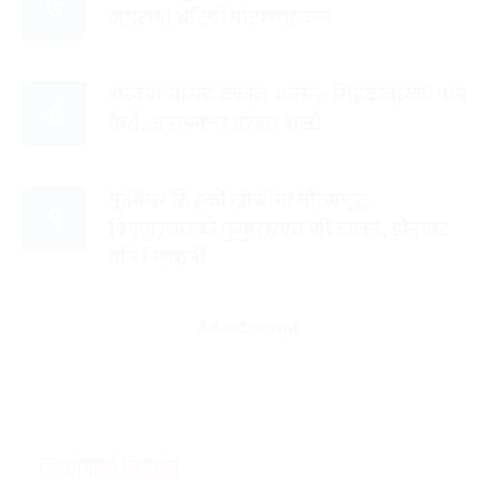
७
जंगलमा भेटियो मोटरसाइकल
रास्वपा सांसद ढकाल भन्छन्- सिंहदरबारको नाम
८
फेरौं, अनामनगर दरबार राखौं
पूर्वमेयर सिंहको खोजीमा गौतमबुद्ध
९
विमानस्थलको कुकुरसमेत परिचालन, ड्रोनबाट
पनि निगरानी
Advertisment
आगामी बिदाहरु