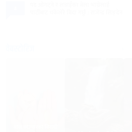
पद ओगट्ने र लडाइँका बेला भाग्नेलाई
४
पार्टीबाट धकेलेरै बिदा गर्छु : राजेन्द्र लिङ्देन
वेबस्टोरिज
बाल क्यान्सरका बिरामी