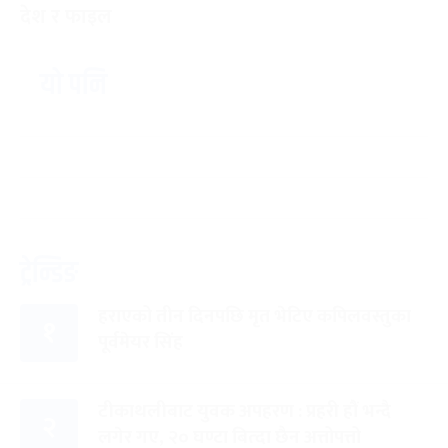
देश र फाइल
यो पनि
ट्रेन्डिङ
हराएको तीन दिनपछि मृत भेटिए कपिलवस्तुका
१
पूर्वमेयर सिंह
टीकाथलीबाट युवक अपहरण : प्रहरी हौं भन्दै
२
लगेर गए, २० घण्टा बित्दा छैन अत्तोपत्तो