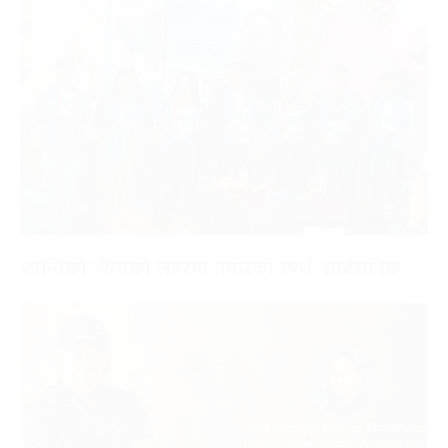
शान्तिको ‘थेम्सको लहरमा तमोरको स्पर्श’ सार्वजनिक