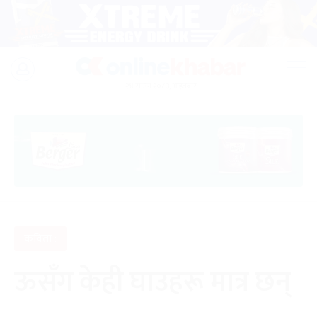
Skip
to
२४ साउन २०८३, आइतबार
content
कविता :
ऊसँग केही घाउहरू मात्र छन्