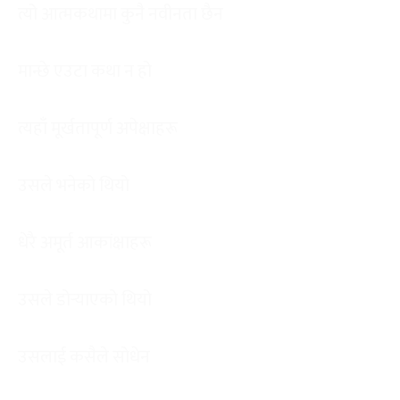
त्यो आत्मकथामा कुनै नवीनता छैन
मान्छे एउटा कथा न हो
त्यहाँ मूर्खतापूर्ण अपेक्षाहरू
उसले भनेको थियो
धेरै अमूर्त आकांक्षाहरू
उसले डोर्‍याएको थियो
उसलाई कसैले सोधेन