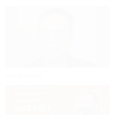
तल्लो बाटोको यात्रा