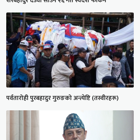
शेरबहादुर देउवा साउन २६ गते स्वदेश फर्किने
पर्वतारोही पुरबहादुर गुरुङको अन्त्येष्टि (तस्वीरहरू)