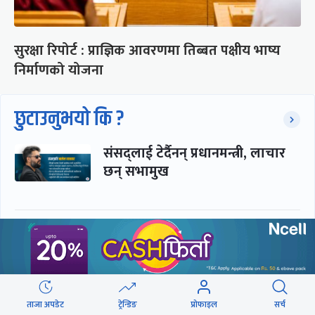
सुरक्षा रिपोर्ट : प्राज्ञिक आवरणमा तिब्बत पक्षीय भाष्य
निर्माणको योजना
छुटाउनुभयो कि ?
संसद्लाई टेर्दैनन् प्रधानमन्त्री, लाचार
छन् सभामुख
‘अस्थायी प्रकृतिको अध्यादेशले ऐनको
व्यवस्था विस्थापित गर्न सक्दैन’
सरकार-प्रसाईं लुकामारी : छिनमै
ताजा अपडेट
ट्रेन्डिङ
प्रोफाइल
सर्च