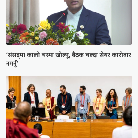
‘संसद्‍मा कालो चस्मा खोल्नू, बैठक चल्दा सेयर कारोबार
नगर्नू’