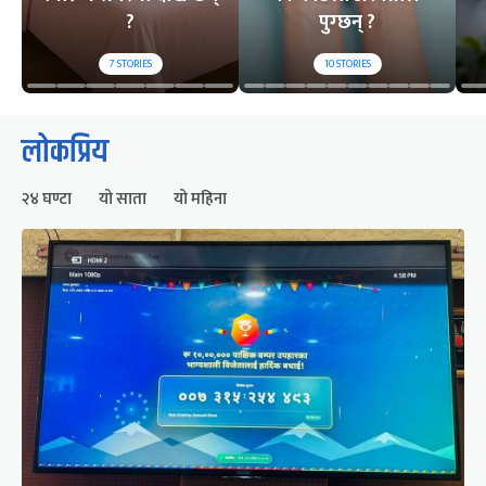
?
पुग्छन् ?
7
STORIES
10
STORIES
लोकप्रिय
२४ घण्टा
यो साता
यो महिना