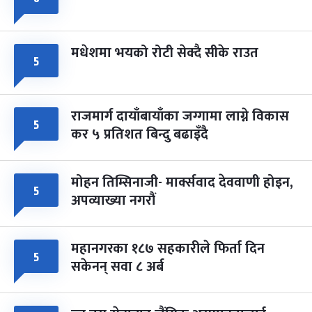
मधेशमा भयको रोटी सेक्दै सीके राउत
५
राजमार्ग दायाँबायाँका जग्गामा लाग्ने विकास
५
कर ५ प्रतिशत बिन्दु बढाइँदै
मोहन तिम्सिनाजी- मार्क्सवाद देववाणी होइन,
५
अपव्याख्या नगरौं
महानगरका १८७ सहकारीले फिर्ता दिन
५
सकेनन् सवा ८ अर्ब