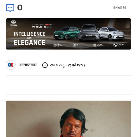
0
SHARES
अनलाइनखबर
२०८० फागुन २९ गते १२:४९