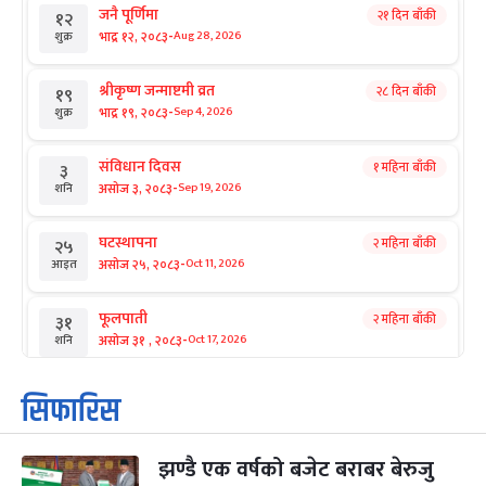
जनै पूर्णिमा
२१ दिन बाँकी
१२
-
भाद्र १२, २०८३
Aug 28, 2026
शुक्र
श्रीकृष्ण जन्माष्टमी व्रत
२८ दिन बाँकी
१९
-
भाद्र १९, २०८३
Sep 4, 2026
शुक्र
संविधान दिवस
१ महिना बाँकी
३
-
असोज ३, २०८३
Sep 19, 2026
शनि
घटस्थापना
२ महिना बाँकी
२५
-
असोज २५, २०८३
Oct 11, 2026
आइत
फूलपाती
२ महिना बाँकी
३१
-
असोज ३१ , २०८३
Oct 17, 2026
शनि
कार्तिक सङ्क्रान्ति
२ महिना बाँकी
१
सिफारिस
-
कार्तिक १, २०८३
Oct 18, 2026
आइत
झण्डै एक वर्षको बजेट बराबर बेरुजु
महानवमी
२ महिना बाँकी
३