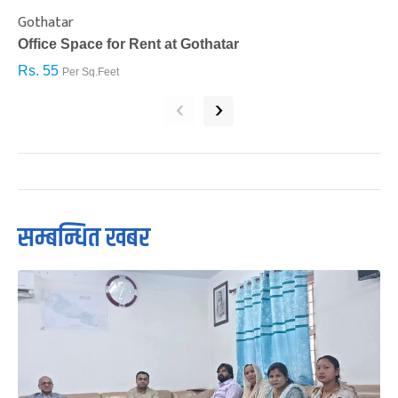
Gothatar
S
Office Space for Rent at Gothatar
H
Rs. 55
R
Per Sq.Feet
‹
›
सम्बन्धित खबर