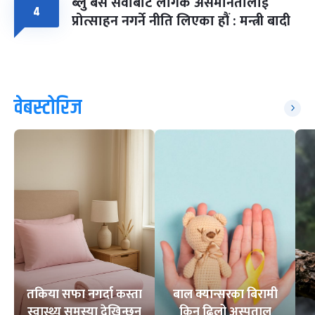
ब्लु बस सेवाबाट लैंगिक असमानतालाई
४
प्रोत्साहन नगर्ने नीति लिएका हौं : मन्त्री बादी
वेबस्टोरिज
तकिया सफा नगर्दा कस्ता
बाल क्यान्सरका बिरामी
स्वास्थ्य समस्या देखिन्छन्
किन ढिलो अस्पताल