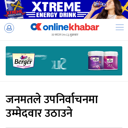
Skip
to
२२ साउन २०८३, शुक्रबार
content
जनमतले उपनिर्वाचनमा
उम्मेदवार उठाउने