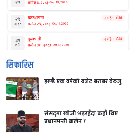
-
असोज ३, २०८३
Sep 19, 2026
शनि
घटस्थापना
२ महिना बाँकी
२५
-
असोज २५, २०८३
Oct 11, 2026
आइत
फूलपाती
२ महिना बाँकी
३१
-
असोज ३१ , २०८३
Oct 17, 2026
शनि
कार्तिक सङ्क्रान्ति
२ महिना बाँकी
१
सिफारिस
-
कार्तिक १, २०८३
Oct 18, 2026
आइत
झण्डै एक वर्षको बजेट बराबर बेरुजु
महानवमी
२ महिना बाँकी
३
-
कार्तिक ३, २०८३
Oct 20, 2026
मंगल
विजयादशमी
२ महिना बाँकी
४
-
कार्तिक ४, २०८३
Oct 21, 2026
बुध
संसद्‌मा खोजी भइरहँदा कहाँ थिए
प्रधानमन्त्री बालेन ?
पापा‌ङ्कुशा एकादशी व्रत
२ महिना बाँकी
५
-
कार्तिक ५, २०८३
Oct 22, 2026
बिहि