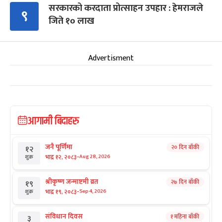
सरकारको करदाता प्रोत्साहन उपहार : हेमराजले
९
जिते १० लाख
Advertisment
आगामी बिदाहरु
जनै पूर्णिमा
२० दिन बाँकी
१२
-
भाद्र १२, २०८३
Aug 28, 2026
शुक्र
श्रीकृष्ण जन्माष्टमी व्रत
२७ दिन बाँकी
१९
-
भाद्र १९, २०८३
Sep 4, 2026
शुक्र
संविधान दिवस
१ महिना बाँकी
३