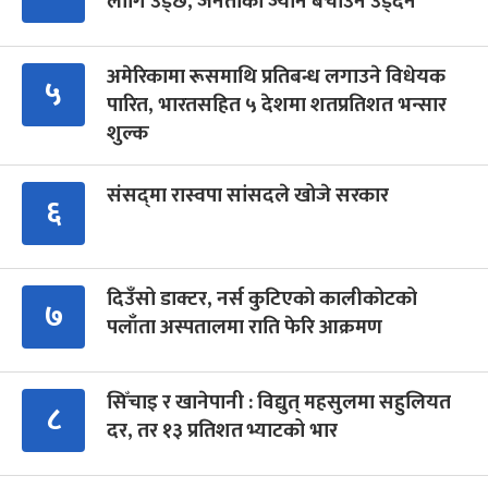
लागि उड्छ, जनताको ज्यान बचाउन उड्दैन
अमेरिकामा रूसमाथि प्रतिबन्ध लगाउने विधेयक
५
पारित, भारतसहित ५ देशमा शतप्रतिशत भन्सार
शुल्क
संसद्‍मा रास्वपा सांसदले खोजे सरकार
६
दिउँसो डाक्टर, नर्स कुटिएको कालीकोटको
७
पलाँता अस्पतालमा राति फेरि आक्रमण
सिँचाइ र खानेपानी : विद्युत् महसुलमा सहुलियत
८
दर, तर १३ प्रतिशत भ्याटको भार