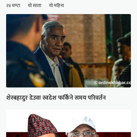
२४ घण्टा
यो साता
यो महिना
शेरबहादुर देउवा स्वदेश फर्किने समय परिवर्तन