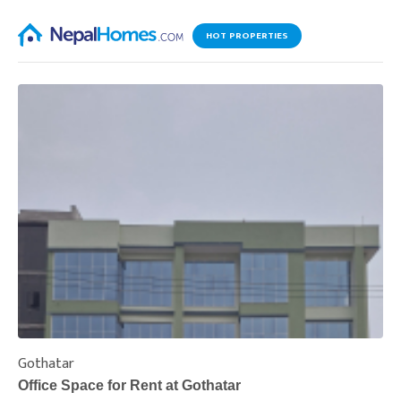
HOT PROPERTIES
Gothatar
S
Office Space for Rent at Gothatar
H