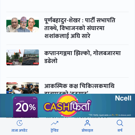
पूर्णबहादुर-शेखर : पार्टी सभापति
ताक्थे, विभाजनको संघारमा
शशांकलाई अघि सारे
कप्तानगञ्जमा झिल्को, गोलबजारमा
डढेलो
आकस्मिक कक्ष चिकित्सकमाथि
हातपातको ‘हटस्पट’
नपढी ‘पास’, नपढाइ ‘गुणस्तर’
ताजा अपडेट
ट्रेन्डिङ
प्रोफाइल
सर्च