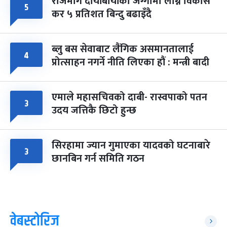
राजमार्ग दायाँबायाँका जग्गामा लाग्ने विकास
५
कर ५ प्रतिशत बिन्दु बढाइँदै
ब्लु बस सेवाबाट लैंगिक असमानतालाई
४
प्रोत्साहन नगर्ने नीति लिएका हौं : मन्त्री बादी
एमाले महासचिवको दाबी- रास्वपाको पतन
३
उदय जत्तिकै छिटो हुन्छ
सिरहामा ज्यान गुमाएका यादवको घटनाबारे
३
छानबिन गर्न समिति गठन
वेबस्टोरिज