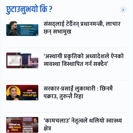
छुटाउनुभयो कि ?
संसद्लाई टेर्दैनन् प्रधानमन्त्री, लाचार
छन् सभामुख
‘अस्थायी प्रकृतिको अध्यादेशले ऐनको
व्यवस्था विस्थापित गर्न सक्दैन’
सरकार-प्रसाईं लुकामारी : छिनमै
पक्राउ, तुरुन्तै रिहा
‘कामचलाउ’ नेतृत्वले थलियो स्वास्थ्य
क्षेत्र