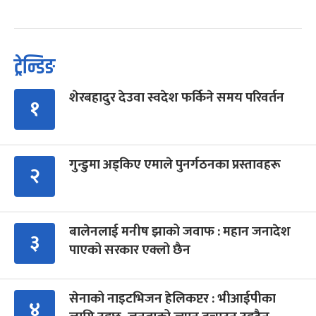
ट्रेन्डिङ
शेरबहादुर देउवा स्वदेश फर्किने समय परिवर्तन
१
गुन्डुमा अड्किए एमाले पुनर्गठनका प्रस्तावहरू
२
बालेनलाई मनीष झाको जवाफ : महान जनादेश
३
पाएको सरकार एक्लो छैन
सेनाको नाइटभिजन हेलिकप्टर : भीआईपीका
४