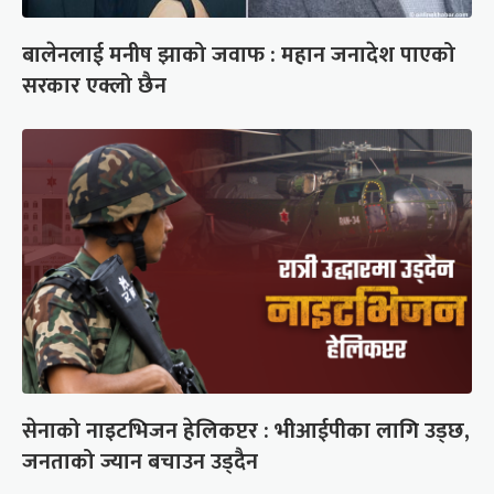
बालेनलाई मनीष झाको जवाफ : महान जनादेश पाएको
सरकार एक्लो छैन
सेनाको नाइटभिजन हेलिकप्टर : भीआईपीका लागि उड्छ,
जनताको ज्यान बचाउन उड्दैन