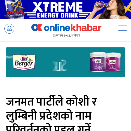
Skip
to
२३ साउन २०८३, शनिबार
content
जनमत पार्टीले कोशी र
लुम्बिनी प्रदेशको नाम
परिवर्तनको पहल गर्ने