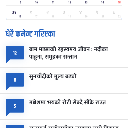
9
10
11
12
13
14
15
३१
१
२
३
४
५
६
ग्याल्पो ल्होसार
७ महिना बाँकी
२५
-
16
17
18
19
20
21
22
फाल्गुन २५, २०८३
Mar 9, 2027
मंगल
धेरै कमेन्ट गरिएका
पूर्णिमा व्रत
७ महिना बाँकी
७
-
चैत्र ७, २०८३
Mar 21, 2027
आइत
बाम माछाको रहस्यमय जीवन : नदीका
१२
फागुपूर्णिमा
७ महिना बाँकी
८
पाहुना, समुद्रका सन्तान
-
चैत्र ८, २०८३
Mar 22, 2027
सोम
सुनचाँदीको मूल्य बढ्यो
८
मधेशमा भयको रोटी सेक्दै सीके राउत
५