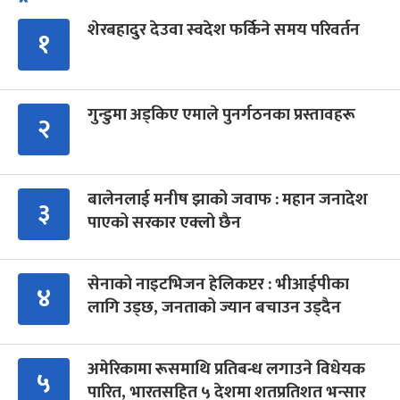
शेरबहादुर देउवा स्वदेश फर्किने समय परिवर्तन
१
गुन्डुमा अड्किए एमाले पुनर्गठनका प्रस्तावहरू
२
बालेनलाई मनीष झाको जवाफ : महान जनादेश
३
पाएको सरकार एक्लो छैन
सेनाको नाइटभिजन हेलिकप्टर : भीआईपीका
४
लागि उड्छ, जनताको ज्यान बचाउन उड्दैन
अमेरिकामा रूसमाथि प्रतिबन्ध लगाउने विधेयक
५
पारित, भारतसहित ५ देशमा शतप्रतिशत भन्सार