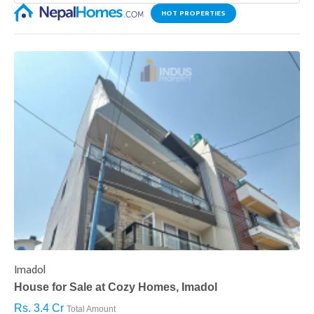
HOT PROPERTIES
Imadol
B
House for Sale at Cozy Homes, Imadol
B
Rs. 3.4 Cr
R
Total Amount