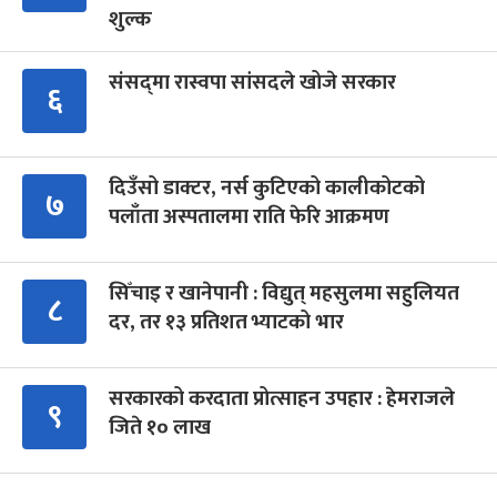
शुल्क
संसद्‍मा रास्वपा सांसदले खोजे सरकार
६
दिउँसो डाक्टर, नर्स कुटिएको कालीकोटको
७
पलाँता अस्पतालमा राति फेरि आक्रमण
सिँचाइ र खानेपानी : विद्युत् महसुलमा सहुलियत
८
दर, तर १३ प्रतिशत भ्याटको भार
सरकारको करदाता प्रोत्साहन उपहार : हेमराजले
९
जिते १० लाख