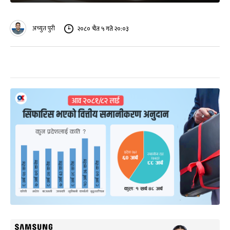
अच्युत पुरी
२०८० चैत ५ गते २०:०३