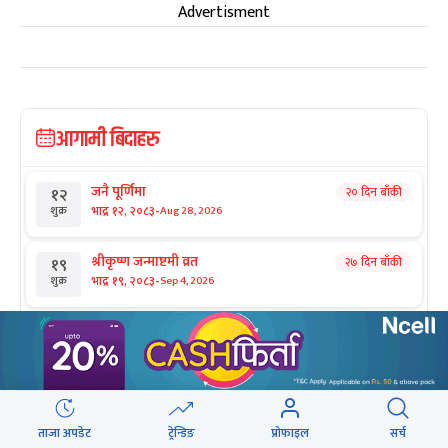
Advertisment
आगामी बिदाहरु
जनै पूर्णिमा
२० दिन बाँकी
१२
-
भाद्र १२, २०८३
Aug 28, 2026
शुक्र
श्रीकृष्ण जन्माष्टमी व्रत
२७ दिन बाँकी
१९
-
भाद्र १९, २०८३
Sep 4, 2026
शुक्र
संविधान दिवस
१ महिना बाँकी
३
-
असोज ३, २०८३
Sep 19, 2026
शनि
घटस्थापना
२ महिना बाँकी
२५
-
असोज २५, २०८३
Oct 11, 2026
आइत
ताजा अपडेट
ट्रेन्डिङ
प्रोफाइल
सर्च