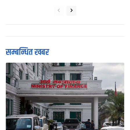
‹
›
सम्बन्धित खबर